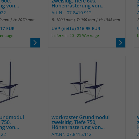
e 600,
zweisitig, Tiefe 600,
g von...
Höhenrasterung von...
Anbieter
Matomo
922
Art.Nr. 07.8410.912
60 mm | H: 2070 mm
B: 1000 mm | T: 960 mm | H: 1348 mm
Laufzeit
30 Minuten
.17 EUR
UVP (netto) 316.95 EUR
Werktage
Lieferzeit: 20 - 25 Werktage
L
Das Cookie wird genutzt um temporär
Zweck
Session Daten zu speichern
Name
_pk_cvar
Anbieter
Matomo
Laufzeit
30 Minuten
Das Cookie wird genutzt um temporär
Zweck
Session Daten zu speichern
rundmodul
workraster Grundmodul
e 750,
zweisitig, Tiefe 750,
g von...
Höhenrasterung von...
Name
_pk_hsr
122
Art.Nr. 07.8415.112