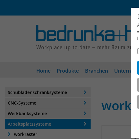
Home
Produkte
Branchen
Unterneh
Schubladenschranksysteme
workra
CNC-Systeme
Werkbanksysteme
Arbeitsplatzsysteme
workraster