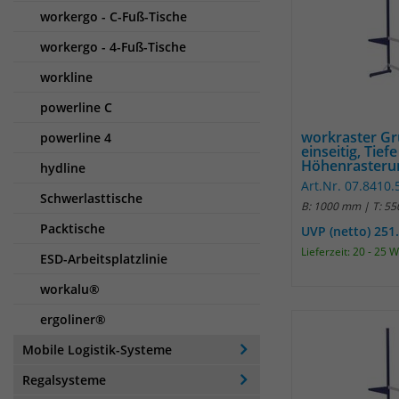
workergo - C-Fuß-Tische
workergo - 4-Fuß-Tische
workline
powerline C
workraster G
powerline 4
einseitig, Tiefe
Höhenrasterun
hydline
Art.Nr. 07.8410.
Schwerlasttische
B: 1000 mm | T: 5
Packtische
UVP (netto) 251
Lieferzeit: 20 - 25 
ESD-Arbeitsplatzlinie
workalu®
ergoliner®
Mobile Logistik-Systeme
Regalsysteme