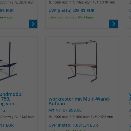
460 mm | H: 2070 mm
B: 1500 mm | T: 1460 mm | H: 1348 mm
Anbieter
Matomo
.86 EUR
UVP (netto) 426.33 EUR
Werktage
Lieferzeit: 20 - 25 Werktage
L
Laufzeit
30 Minuten
Das Cookie wird genutzt um temporär
Zweck
Session Daten zu speichern
Name
_pk_testcookie
Anbieter
Matomo
Laufzeit
wenige Sekunden
rundmodul
e 750,
workraster mit Multi-Wand-
Das Cookie wird gesetzt um zu überprüfen
g von...
Aufbau
Zweck
ob der Browser erlaubt Cookies zu setzen. Es
112
Art.Nr. 07.899.00
wird direkt nach demTest wieder gelöscht.
460 mm | H: 1348 mm
B: 1500 mm | T: 800 mm | H: 2070 mm
.11 EUR
UVP (netto) 1.081.34 EUR