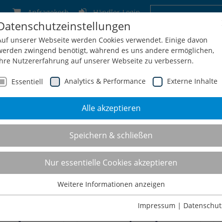
Anfragekorb
Händler-Login
Datenschutzeinstellungen
Deutschland
Schweiz
Österreich
Belgien
F
Auf unserer Webseite werden Cookies verwendet. Einige davon
werden zwingend benötigt, während es uns andere ermöglichen,
Ihre Nutzererfahrung auf unserer Webseite zu verbessern.
Analytics & Performance
Externe Inhalte
Essentiell
Alle akzeptieren
men
Service
Konfiguration
Shop
Kontakt
Speichern & schließen
ster - Der Strukturiert
Nur essentielle Cookies akzeptieren
Weitere Informationen anzeigen
Essentiell
Essentielle Cookies werden für grundlegende Funktionen der
Impressum
|
Datenschut
Webseite benötigt. Dadurch ist gewährleistet, dass die Webseite