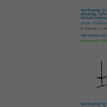
workraster G
einseitig, Tiefe
Höhenrasterun
Art.Nr. 07.8410.
B: 1000 mm | T: 8
UVP (netto) 302
Lieferzeit: 20 - 25 
workraster G