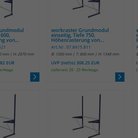
Laufzeit
1 Jahr
Name
_pk_id
Enthält die gewählten Tracking-Optin-
Zweck
Einstellungen.
Anbieter
Matomo
rundmodul
workraster Grundmodul
 600,
einseitig, Tiefe 750,
Laufzeit
13 Monate
g von...
Höhenrasterung von...
521
Art.Nr. 07.8415.811
Das Cookie wird von Matomo installiert. Das
50 mm | H: 2070 mm
B: 1500 mm | T: 800 mm | H: 1348 mm
Cookie wird verwendet, um Besucher-,
.82 EUR
UVP (netto) 308.25 EUR
Sitzungs- und Kampagnendaten zu
Werktage
Lieferzeit: 20 - 25 Werktage
L
berechnen und die Nutzung der Website für
den Analysebericht der Website zu verfolgen.
Zweck
Die Cookies speichern Informationen anonym
und weisen eine randoly generierte Nummer
zu, um eindeutige Besucher zu identifizieren.
Die Daten werde lokal auf unserem Server
gespeichert und sind damit externen
Unternehmen unzugänglich.