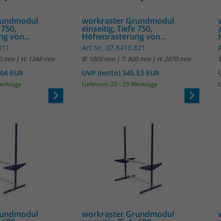
Name
_pk_ref
rundmodul
workraster Grundmodul
Anbieter
Matomo
 750,
einseitig, Tiefe 750,
g von...
Höhenrasterung von...
Laufzeit
6 Monate
811
Art.Nr. 07.8410.821
00 mm | H: 1348 mm
B: 1000 mm | T: 800 mm | H: 2070 mm
Das Cookie wird von Matomo instralliert. Das
.04 EUR
UVP (netto) 345.53 EUR
Cookie wird verwendet, um Besucher-,
Werktage
Lieferzeit: 20 - 25 Werktage
L
Sitzungs- und Kampagnendaten zu
berechnen und die Nutzung der Website für
den Analysebericht der Website zu verfolgen.
Zweck
Die Cookies speichern Informationen anonym
und weisen eine randoly generierte Nummer
zu, um eindeutige Besucher zu identifizieren.
Die Daten werde lokal auf unserem Server
gespeichert und sind damit externen
Unternehmen unzugänglich.
Name
_pk_ses
rundmodul
workraster Grundmodul