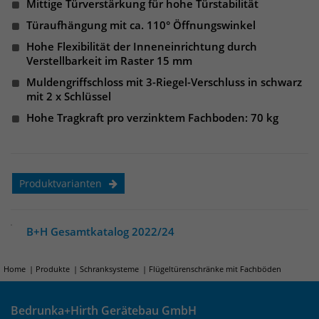
Websitebesucher für die Dauer des
Mittige Türverstärkung für hohe Türstabilität
Besuchs der Webseite zu identifizieren.
Türaufhängung mit ca. 110° Öffnungswinkel
Anbieter
TYPO3
Hohe Flexibilität der Inneneinrichtung durch
Verstellbarkeit im Raster 15 mm
Laufzeit
1 Jahr
Name
_pk_id
Muldengriffschloss mit 3-Riegel-Verschluss in schwarz
Enthält die gewählten Tracking-Optin-
mit 2 x Schlüssel
Anbieter
Matomo
Zweck
Einstellungen.
Hohe Tragkraft pro verzinktem Fachboden: 70 kg
Laufzeit
13 Monate
Das Cookie wird von Matomo installiert.
Das Cookie wird verwendet, um
Produktvarianten
Besucher-, Sitzungs- und
Kampagnendaten zu berechnen und
die Nutzung der Website für den
B+H Gesamtkatalog 2022/24
Analysebericht der Website zu
verfolgen. Die Cookies speichern
Zweck
Home
Produkte
Schranksysteme
Flügeltürenschränke mit Fachböden
Informationen anonym und weisen
eine randoly generierte Nummer zu,
um eindeutige Besucher zu
Bedrunka+Hirth Gerätebau GmbH