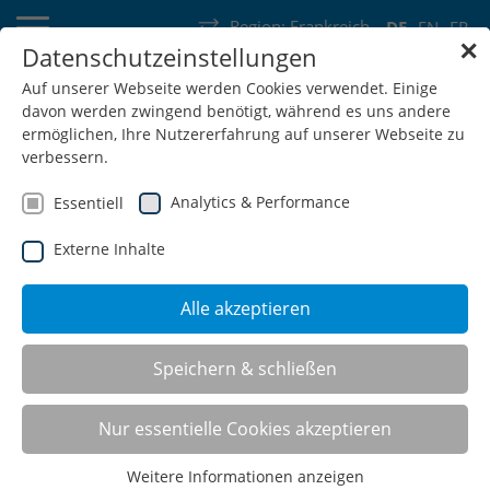
Region:
Frankreich
DE
EN
FR
✕
Datenschutzeinstellungen
Deutschland
Schweiz
Österreich
Belgien
Frankreich
Auf unserer Webseite werden Cookies verwendet. Einige
davon werden zwingend benötigt, während es uns andere
Luxemburg
Niederlande
Wallonie
ermöglichen, Ihre Nutzererfahrung auf unserer Webseite zu
verbessern.
Analytics & Performance
Essentiell
Externe Inhalte
SHOP
Alle akzeptieren
Flügeltürenschränke mit
Speichern & schließen
Fachböden
Nur essentielle Cookies akzeptieren
Weitere Informationen anzeigen