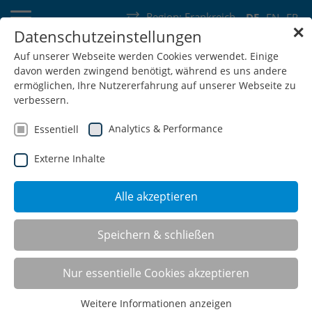
Region:
Frankreich
DE
EN
FR
✕
Datenschutzeinstellungen
Deutschland
Schweiz
Österreich
Belgien
Frankreich
Auf unserer Webseite werden Cookies verwendet. Einige
davon werden zwingend benötigt, während es uns andere
Luxemburg
Niederlande
Wallonie
ermöglichen, Ihre Nutzererfahrung auf unserer Webseite zu
verbessern.
Analytics & Performance
Essentiell
Externe Inhalte
SHOP
Alle akzeptieren
Speichern & schließen
Feuerwehrschränke
Nur essentielle Cookies akzeptieren
(0)
Weitere Informationen anzeigen