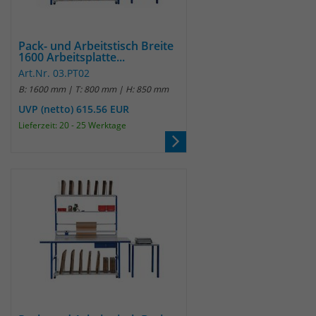
identifizieren. Die Daten werde lokal
auf unserem Server gespeichert und
sind damit externen Unternehmen
Pack- und Arbeitstisch Breite
unzugänglich.
1600 Arbeitsplatte...
Art.Nr. 03.PT02
B: 1600 mm | T: 800 mm | H: 850 mm
Name
_pk_ref
UVP (netto) 615.56 EUR
Lieferzeit: 20 - 25 Werktage
Anbieter
Matomo
Laufzeit
6 Monate
Das Cookie wird von Matomo
instralliert. Das Cookie wird verwendet,
um Besucher-, Sitzungs- und
Kampagnendaten zu berechnen und
die Nutzung der Website für den
Analysebericht der Website zu
verfolgen. Die Cookies speichern
Zweck
Informationen anonym und weisen
eine randoly generierte Nummer zu,