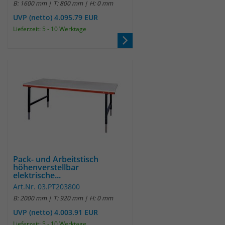
B: 1600 mm | T: 800 mm | H: 0 mm
UVP (netto) 4.095.79 EUR
Laufzeit
30 Minuten
Lieferzeit: 5 - 10 Werktage
Das Cookie wird genutzt um temporär
Zweck
Session Daten zu speichern
Name
_pk_hsr
Anbieter
Matomo
Laufzeit
30 Minuten
Das Cookie wird genutzt um temporär
Pack- und Arbeitstisch
Zweck
höhenverstellbar
Session Daten zu speichern
elektrische...
Art.Nr. 03.PT203800
B: 2000 mm | T: 920 mm | H: 0 mm
Name
_pk_testcookie
UVP (netto) 4.003.91 EUR
Lieferzeit: 5 - 10 Werktage