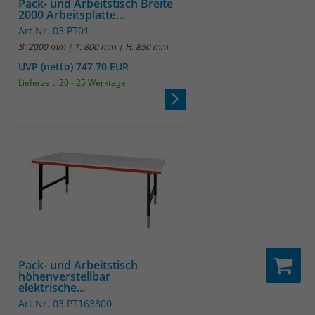
Pack- und Arbeitstisch Breite
2000 Arbeitsplatte...
um eindeutige Besucher zu
identifizieren. Die Daten werde lokal
Art.Nr. 03.PT01
auf unserem Server gespeichert und
B: 2000 mm | T: 800 mm | H: 850 mm
sind damit externen Unternehmen
UVP (netto) 747.70 EUR
unzugänglich.
Lieferzeit: 20 - 25 Werktage
Name
_pk_ses
Anbieter
Matomo
Laufzeit
30 Minuten
Das Cookie wird genutzt um temporär
Zweck
Session Daten zu speichern
Pack- und Arbeitstisch
höhenverstellbar
Name
_pk_cvar
elektrische...
Art.Nr. 03.PT163800
Anbieter
Matomo