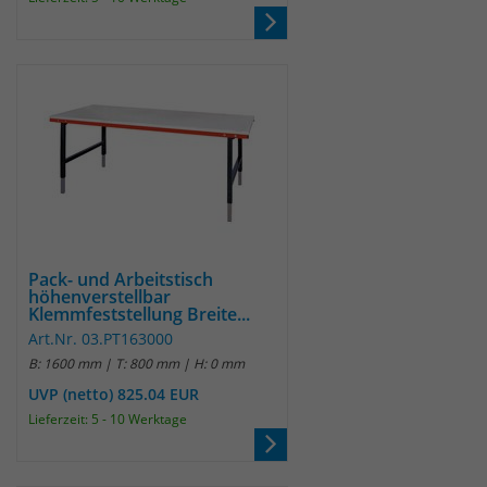
Anbieter
Matomo
Laufzeit
wenige Sekunden
Das Cookie wird gesetzt um zu
überprüfen ob der Browser erlaubt
Zweck
Cookies zu setzen. Es wird direkt nach
demTest wieder gelöscht.
Pack- und Arbeitstisch
höhenverstellbar
Klemmfeststellung Breite...
Art.Nr. 03.PT163000
B: 1600 mm | T: 800 mm | H: 0 mm
UVP (netto) 825.04 EUR
Lieferzeit: 5 - 10 Werktage