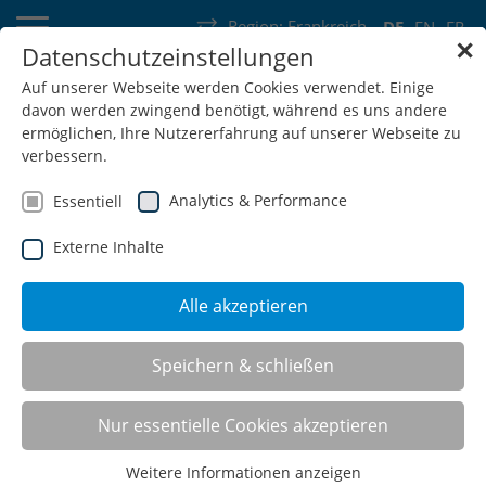
Region:
Frankreich
DE
EN
FR
✕
Datenschutzeinstellungen
Deutschland
Schweiz
Österreich
Belgien
Frankreich
Auf unserer Webseite werden Cookies verwendet. Einige
davon werden zwingend benötigt, während es uns andere
Luxemburg
Niederlande
Wallonie
ermöglichen, Ihre Nutzererfahrung auf unserer Webseite zu
verbessern.
Analytics & Performance
Essentiell
Externe Inhalte
SHOP
Alle akzeptieren
Speichern & schließen
Packtische
Nur essentielle Cookies akzeptieren
Weitere Informationen anzeigen