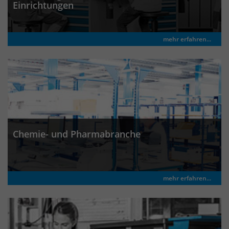
identifizieren. Die Daten werde lokal
Einrichtungen
auf unserem Server gespeichert und
sind damit externen Unternehmen
unzugänglich.
mehr erfahren...
Name
_pk_ref
Anbieter
Matomo
Laufzeit
6 Monate
Chemie- und Pharmabranche
Das Cookie wird von Matomo
instralliert. Das Cookie wird verwendet,
um Besucher-, Sitzungs- und
Kampagnendaten zu berechnen und
mehr erfahren...
die Nutzung der Website für den
Analysebericht der Website zu
verfolgen. Die Cookies speichern
Zweck
Informationen anonym und weisen
eine randoly generierte Nummer zu,