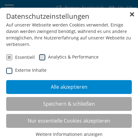
Region:
Frankreich
DE
EN
FR
✕
Datenschutzeinstellungen
Deutschland
Schweiz
Österreich
Belgien
Frankreich
Auf unserer Webseite werden Cookies verwendet. Einige
davon werden zwingend benötigt, während es uns andere
Luxemburg
Niederlande
Wallonie
ermöglichen, Ihre Nutzererfahrung auf unserer Webseite zu
verbessern.
Analytics & Performance
Essentiell
Externe Inhalte
SHOP
Alle akzeptieren
Betriebsausstattung
Speichern & schließen
maßgeschneidert für Ihre
Nur essentielle Cookies akzeptieren
Branche
Weitere Informationen anzeigen