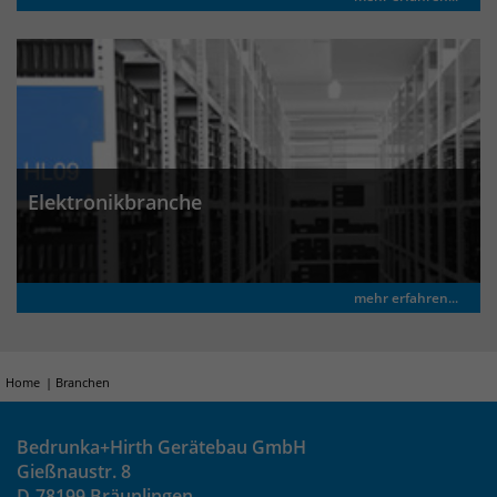
Laufzeit
30 Minuten
Das Cookie wird genutzt um temporär
Zweck
Session Daten zu speichern
Name
_pk_hsr
Elektronikbranche
Anbieter
Matomo
Laufzeit
30 Minuten
mehr erfahren...
Das Cookie wird genutzt um temporär
Zweck
Session Daten zu speichern
Home
Branchen
Bedrunka+Hirth Gerätebau GmbH
Name
_pk_testcookie
Gießnaustr. 8
D-78199 Bräunlingen