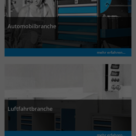
um eindeutige Besucher zu
identifizieren. Die Daten werde lokal
auf unserem Server gespeichert und
Automobilbranche
sind damit externen Unternehmen
unzugänglich.
mehr erfahren...
Name
_pk_ses
Anbieter
Matomo
Laufzeit
30 Minuten
Das Cookie wird genutzt um temporär
Zweck
Session Daten zu speichern
Luftfahrtbranche
Name
_pk_cvar
mehr erfahren...
Anbieter
Matomo