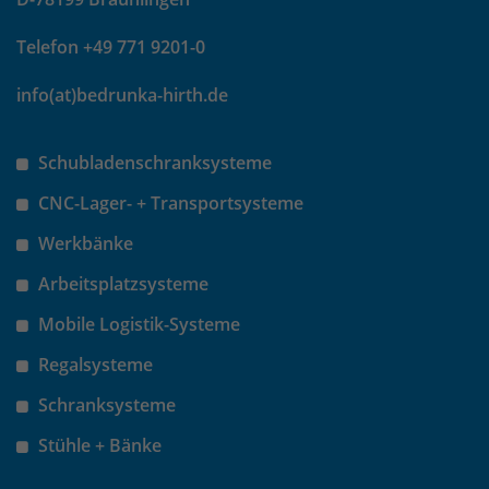
Anbieter
Matomo
Telefon +49 771 9201-0
Laufzeit
wenige Sekunden
info(at)bedrunka-hirth.de
Das Cookie wird gesetzt um zu
überprüfen ob der Browser erlaubt
Zweck
Cookies zu setzen. Es wird direkt nach
Schubladenschranksysteme
demTest wieder gelöscht.
CNC-Lager- + Transportsysteme
Werkbänke
Arbeitsplatzsysteme
Mobile Logistik-Systeme
Regalsysteme
Schranksysteme
Stühle + Bänke