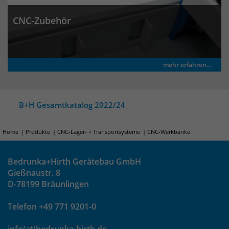
CNC-Zubehör
mehr erfahren...
B+H Gesamtkatalog 2022/24
Home
Produkte
CNC-Lager- + Transportsysteme
CNC-Werkbänke
Bedrunka+Hirth Gerätebau GmbH
Gießnaustr. 8
D-78199 Bräunlingen
Telefon +49 771 9201-0