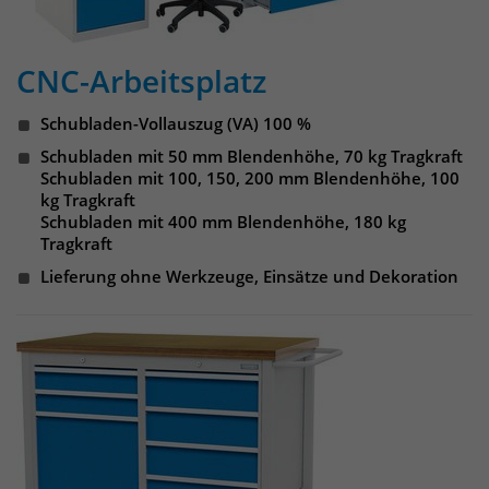
identifizieren. Die Daten werde lokal
auf unserem Server gespeichert und
sind damit externen Unternehmen
CNC-Arbeitsplatz
unzugänglich.
Schubladen-Vollauszug (VA) 100 %
Name
_pk_ref
Schubladen mit 50 mm Blendenhöhe, 70 kg Tragkraft
Schubladen mit 100, 150, 200 mm Blendenhöhe, 100
Anbieter
Matomo
kg Tragkraft
Schubladen mit 400 mm Blendenhöhe, 180 kg
Tragkraft
Laufzeit
6 Monate
Lieferung ohne Werkzeuge, Einsätze und Dekoration
Das Cookie wird von Matomo
instralliert. Das Cookie wird verwendet,
um Besucher-, Sitzungs- und
Kampagnendaten zu berechnen und
die Nutzung der Website für den
Analysebericht der Website zu
verfolgen. Die Cookies speichern
Zweck
Informationen anonym und weisen
eine randoly generierte Nummer zu,