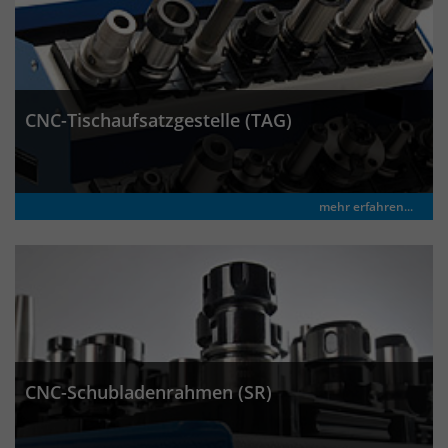
Anbieter
Matomo
Laufzeit
wenige Sekunden
Das Cookie wird gesetzt um zu
überprüfen ob der Browser erlaubt
CNC-Tischaufsatzgestelle (TAG)
Zweck
Cookies zu setzen. Es wird direkt nach
demTest wieder gelöscht.
mehr erfahren...
CNC-Schubladenrahmen (SR)