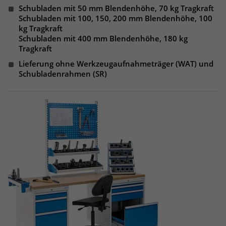
Websitebesucher für die Dauer des
Schubladen mit 50 mm Blendenhöhe, 70 kg Tragkraft
Besuchs der Webseite zu identifizieren.
Schubladen mit 100, 150, 200 mm Blendenhöhe, 100
Anbieter
TYPO3
kg Tragkraft
Schubladen mit 400 mm Blendenhöhe, 180 kg
Laufzeit
1 Jahr
Name
_pk_id
Tragkraft
Lieferung ohne Werkzeugaufnahmeträger (WAT) und
Enthält die gewählten Tracking-Optin-
Anbieter
Matomo
Zweck
Schubladenrahmen (SR)
Einstellungen.
Laufzeit
13 Monate
Das Cookie wird von Matomo installiert.
Das Cookie wird verwendet, um
Besucher-, Sitzungs- und
Kampagnendaten zu berechnen und
die Nutzung der Website für den
Analysebericht der Website zu
verfolgen. Die Cookies speichern
Zweck
Informationen anonym und weisen
eine randoly generierte Nummer zu,
um eindeutige Besucher zu