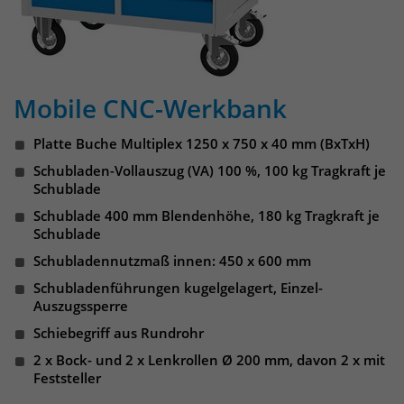
um eindeutige Besucher zu
identifizieren. Die Daten werde lokal
auf unserem Server gespeichert und
sind damit externen Unternehmen
unzugänglich.
Mobile CNC-Werkbank
Platte Buche Multiplex 1250 x 750 x 40 mm (BxTxH)
Name
_pk_ses
Schubladen-Vollauszug (VA) 100 %, 100 kg Tragkraft je
Schublade
Anbieter
Matomo
Schublade 400 mm Blendenhöhe, 180 kg Tragkraft je
Schublade
Laufzeit
30 Minuten
Schubladennutzmaß innen: 450 x 600 mm
Das Cookie wird genutzt um temporär
Schubladenführungen kugelgelagert, Einzel-
Zweck
Session Daten zu speichern
Auszugssperre
Schiebegriff aus Rundrohr
2 x Bock- und 2 x Lenkrollen Ø 200 mm, davon 2 x mit
Name
_pk_cvar
Feststeller
Anbieter
Matomo