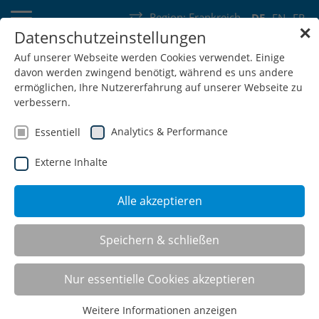
Region:
Frankreich
DE
EN
FR
✕
Datenschutzeinstellungen
Deutschland
Schweiz
Österreich
Belgien
Frankreich
Auf unserer Webseite werden Cookies verwendet. Einige
davon werden zwingend benötigt, während es uns andere
Luxemburg
Niederlande
Wallonie
ermöglichen, Ihre Nutzererfahrung auf unserer Webseite zu
verbessern.
Analytics & Performance
Essentiell
Externe Inhalte
SHOP
Alle akzeptieren
CNC-Werkbänke
Speichern & schließen
Die modularen Komponenten wie CNC-
Nur essentielle Cookies akzeptieren
Werkzeugaufnahmeträger, CNC-Schubladenrahmen und
weiteres praktisches Zubehör machen die Werkbänke zu
Weitere Informationen anzeigen