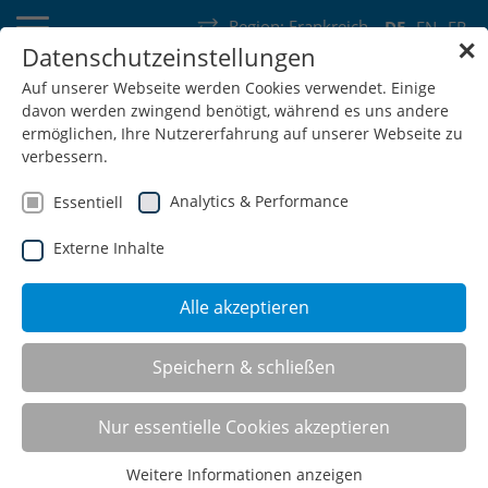
Region:
Frankreich
DE
EN
FR
✕
Datenschutzeinstellungen
Deutschland
Schweiz
Österreich
Belgien
Frankreich
Auf unserer Webseite werden Cookies verwendet. Einige
davon werden zwingend benötigt, während es uns andere
Luxemburg
Niederlande
Wallonie
ermöglichen, Ihre Nutzererfahrung auf unserer Webseite zu
verbessern.
Analytics & Performance
Essentiell
Externe Inhalte
SHOP
Alle akzeptieren
Flex-Box
Speichern & schließen
Nur essentielle Cookies akzeptieren
Der stabile 4-fach Kofferschrank aus Stahlblech garantiert
Weitere Informationen anzeigen
eine schnelle und übersichtliche Verfügbarkeit Ihrer Flex-Box