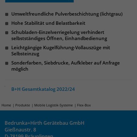
Websitebesucher für die Dauer des
Besuchs der Webseite zu identifizieren.
Anbieter
TYPO3
Umweltfreundliche Pulverbeschichtung (lichtgrau)
Hohe Stabilität und Belastbarkeit
Laufzeit
1 Jahr
Name
_pk_id
Schubladen-Einzelverriegelung verhindert
selbstständiges Öffnen, Einhandbedienung
Enthält die gewählten Tracking-Optin-
Anbieter
Matomo
Zweck
Einstellungen.
Leichtgängige Kugelführung-Vollauszüge mit
Selbsteinzug
Laufzeit
13 Monate
Sonderfarben, Siebdrucke, Aufkleber auf Anfrage
möglich
Das Cookie wird von Matomo installiert.
Das Cookie wird verwendet, um
Besucher-, Sitzungs- und
B+H Gesamtkatalog 2022/24
Kampagnendaten zu berechnen und
die Nutzung der Website für den
Analysebericht der Website zu
Home
Produkte
Mobile Logistik-Systeme
Flex-Box
verfolgen. Die Cookies speichern
Zweck
Informationen anonym und weisen
Bedrunka+Hirth Gerätebau GmbH
eine randoly generierte Nummer zu,
Gießnaustr. 8
um eindeutige Besucher zu
D-78199 Bräunlingen