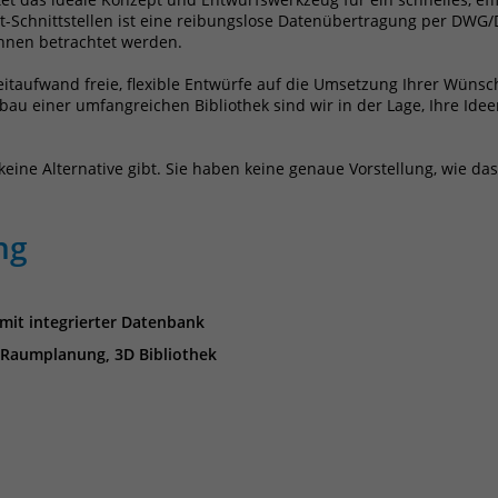
Name
_pk_ref
rt-Schnittstellen ist eine reibungslose Datenübertragung per DW
hnen betrachtet werden.
Anbieter
Matomo
itaufwand freie, flexible Entwürfe auf die Umsetzung Ihrer Wün
bau einer umfangreichen Bibliothek sind wir in der Lage, Ihre Ide
Laufzeit
6 Monate
Das Cookie wird von Matomo instralliert. Das
s keine Alternative gibt. Sie haben keine genaue Vorstellung, wie d
Cookie wird verwendet, um Besucher-,
Sitzungs- und Kampagnendaten zu
berechnen und die Nutzung der Website für
ng
den Analysebericht der Website zu verfolgen.
Zweck
Die Cookies speichern Informationen anonym
und weisen eine randoly generierte Nummer
mit integrierter Datenbank
zu, um eindeutige Besucher zu identifizieren.
Die Daten werde lokal auf unserem Server
 Raumplanung, 3D Bibliothek
gespeichert und sind damit externen
Unternehmen unzugänglich.
Name
_pk_ses