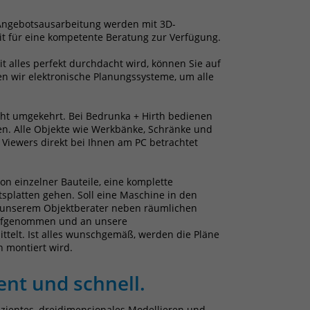
Angebotsausarbeitung werden mit 3D-
it für eine kompetente Beratung zur Verfügung.
t alles perfekt durchdacht wird, können Sie auf
en wir elektronische Planungssysteme, um alle
icht umgekehrt. Bei Bedrunka + Hirth bedienen
en. Alle Objekte wie Werkbänke, Schränke und
Viewers direkt bei Ihnen am PC betrachtet
n einzelner Bauteile, eine komplette
splatten gehen. Soll eine Maschine in den
von unserem Objektberater neben räumlichen
 aufgenommen und an unsere
ttelt. Ist alles wunschgemäß, werden die Pläne
n montiert wird.
ient und schnell.
zientes, dreidimensionales Modellieren und