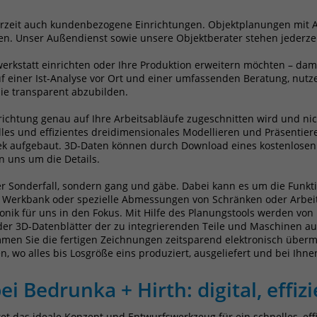
Laufzeit
1 Jahr
Name
_pk_id
rzeit auch kundenbezogene Einrichtungen. Objektplanungen mit 
Enthält die gewählten Tracking-Optin-
en. Unser Außendienst sowie unsere Objektberater stehen jederze
Zweck
Einstellungen.
Anbieter
Matomo
erkstatt einrichten oder Ihre Produktion erweitern möchten – dami
f einer Ist-Analyse vor Ort und einer umfassenden Beratung, nutz
Laufzeit
13 Monate
Sie transparent abzubilden.
Das Cookie wird von Matomo installiert. Das
inrichtung genau auf Ihre Arbeitsabläufe zugeschnitten wird und n
les und effizientes dreidimensionales Modellieren und Präsentier
Cookie wird verwendet, um Besucher-,
ek aufgebaut. 3D-Daten können durch Download eines kostenlosen 
Sitzungs- und Kampagnendaten zu
n uns um die Details.
berechnen und die Nutzung der Website für
den Analysebericht der Website zu verfolgen.
 Sonderfall, sondern gang und gäbe. Dabei kann es um die Funktio
Zweck
Die Cookies speichern Informationen anonym
er Werkbank oder spezielle Abmessungen von Schränken oder Arbeit
und weisen eine randoly generierte Nummer
ktronik für uns in den Fokus. Mit Hilfe des Planungstools werden 
der 3D-Datenblätter der zu integrierenden Teile und Maschinen
zu, um eindeutige Besucher zu identifizieren.
en Sie die fertigen Zeichnungen zeitsparend elektronisch übermi
Die Daten werde lokal auf unserem Server
n, wo alles bis Losgröße eins produziert, ausgeliefert und bei Ihne
gespeichert und sind damit externen
Unternehmen unzugänglich.
i Bedrunka + Hirth: digital, effiz
 das ideale Konzept und Entwurfswerkzeug für ein schnelles, effi