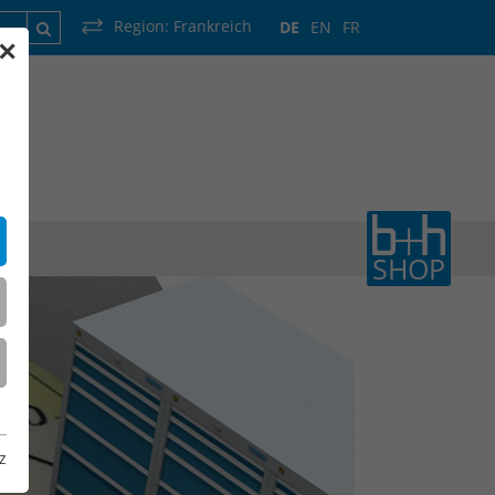
Region:
Frankreich
DE
EN
FR
✕
rankreich
Luxemburg
Niederlande
Wallonie
SHOP
z