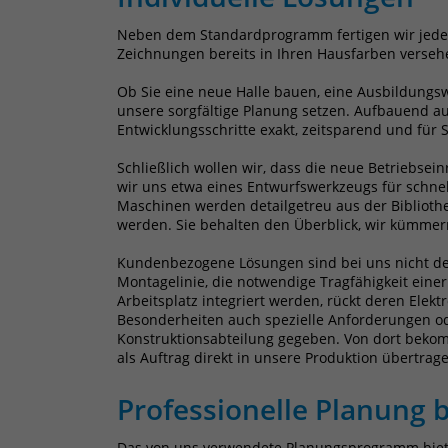
Neben dem Standardprogramm fertigen wir jede
Zeichnungen bereits in Ihren Hausfarben verseh
Ob Sie eine neue Halle bauen, eine Ausbildungsw
unsere sorgfältige Planung setzen. Aufbauend au
Entwicklungsschritte exakt, zeitsparend und für 
Schließlich wollen wir, dass die neue Betriebse
wir uns etwa eines Entwurfswerkzeugs für schnel
Maschinen werden detailgetreu aus der Biblioth
werden. Sie behalten den Überblick, wir kümmer
Kundenbezogene Lösungen sind bei uns nicht der
Montagelinie, die notwendige Tragfähigkeit ein
Arbeitsplatz integriert werden, rückt deren Ele
Besonderheiten auch spezielle Anforderungen o
Konstruktionsabteilung gegeben. Von dort bekomm
als Auftrag direkt in unsere Produktion übertrage
Professionelle Planung be
Das von uns verwendete Planungsprogramm bietet