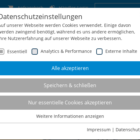
Anfragekorb
Händler-Login
Datenschutzeinstellungen
Deutschland
Schweiz
Österreich
Belgien
F
Auf unserer Webseite werden Cookies verwendet. Einige davon
werden zwingend benötigt, während es uns andere ermöglichen,
Ihre Nutzererfahrung auf unserer Webseite zu verbessern.
Analytics & Performance
Externe Inhalte
Essentiell
Alle akzeptieren
men
Service
Konfiguration
Shop
Kontakt
Speichern & schließen
Nur essentielle Cookies akzeptieren
Weitere Informationen anzeigen
Essentiell
Essentielle Cookies werden für grundlegende Funktionen der
Impressum
|
Datenschut
Webseite benötigt. Dadurch ist gewährleistet, dass die Webseite