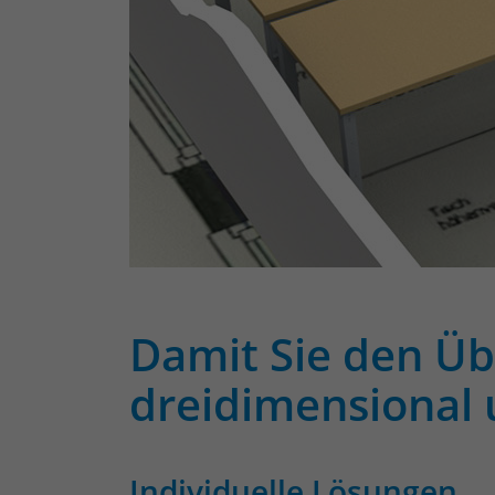
Damit Sie den Übe
dreidimensional u
Individuelle Lösungen