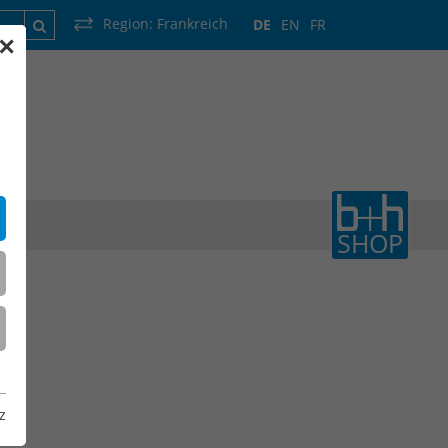
Region:
Frankreich
DE
EN
FR
✕
rankreich
Luxemburg
Niederlande
Wallonie
SHOP
z