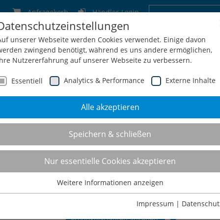
Anfragekorb
Händler-Login
Datenschutzeinstellungen
Deutschland
Schweiz
Österreich
Belgien
F
Auf unserer Webseite werden Cookies verwendet. Einige davon
werden zwingend benötigt, während es uns andere ermöglichen,
Ihre Nutzererfahrung auf unserer Webseite zu verbessern.
Analytics & Performance
Externe Inhalte
Essentiell
Alle akzeptieren
men
Service
Konfiguration
Shop
Kontakt
Speichern & schließen
Nur essentielle Cookies akzeptieren
Weitere Informationen anzeigen
Essentiell
Essentielle Cookies werden für grundlegende Funktionen der
Impressum
|
Datenschut
Webseite benötigt. Dadurch ist gewährleistet, dass die Webseite
Produktvarianten ansehen