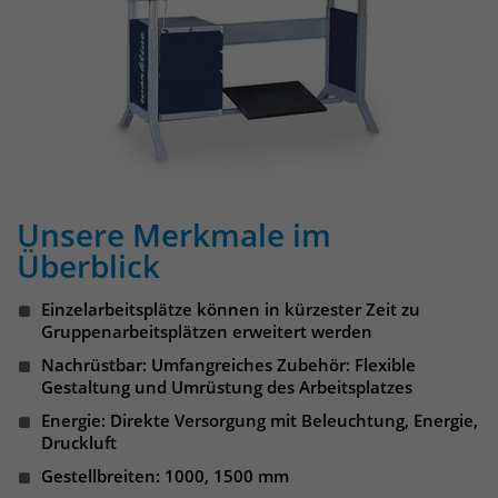
Websitebesucher für die Dauer des
Besuchs der Webseite zu identifizieren.
Anbieter
TYPO3
Laufzeit
1 Jahr
Name
_pk_id
Enthält die gewählten Tracking-Optin-
Anbieter
Matomo
Zweck
Einstellungen.
Laufzeit
13 Monate
Unsere Merkmale im
Das Cookie wird von Matomo installiert.
Überblick
Das Cookie wird verwendet, um
Besucher-, Sitzungs- und
Einzelarbeitsplätze können in kürzester Zeit zu
Kampagnendaten zu berechnen und
Gruppenarbeitsplätzen erweitert werden
die Nutzung der Website für den
Nachrüstbar: Umfangreiches Zubehör: Flexible
Analysebericht der Website zu
Gestaltung und Umrüstung des Arbeitsplatzes
verfolgen. Die Cookies speichern
Zweck
Energie: Direkte Versorgung mit Beleuchtung, Energie,
Informationen anonym und weisen
Druckluft
eine randoly generierte Nummer zu,
um eindeutige Besucher zu
Gestellbreiten: 1000, 1500 mm