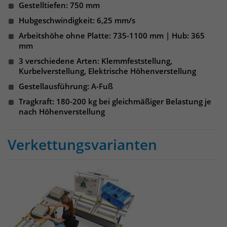
identifizieren. Die Daten werde lokal
Gestelltiefen: 750 mm
auf unserem Server gespeichert und
Hubgeschwindigkeit: 6,25 mm/s
sind damit externen Unternehmen
unzugänglich.
Arbeitshöhe ohne Platte: 735-1100 mm | Hub: 365
mm
3 verschiedene Arten: Klemmfeststellung,
Name
_pk_ref
Kurbelverstellung, Elektrische Höhenverstellung
Gestellausführung: A-Fuß
Anbieter
Matomo
Tragkraft: 180-200 kg bei gleichmäßiger Belastung je
nach Höhenverstellung
Laufzeit
6 Monate
Das Cookie wird von Matomo
Verkettungsvarianten
instralliert. Das Cookie wird verwendet,
um Besucher-, Sitzungs- und
Kampagnendaten zu berechnen und
die Nutzung der Website für den
Analysebericht der Website zu
verfolgen. Die Cookies speichern
Zweck
Informationen anonym und weisen
eine randoly generierte Nummer zu,