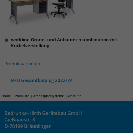
Anbieter
Matomo
Laufzeit
wenige Sekunden
Das Cookie wird gesetzt um zu
überprüfen ob der Browser erlaubt
Zweck
workline Grund- und Anbautischkombination mit
Cookies zu setzen. Es wird direkt nach
Kurbelverstellung
demTest wieder gelöscht.
Produktvarianten
B+H Gesamtkatalog 2022/24
Home
Produkte
Arbeitsplatzsysteme
workline
Bedrunka+Hirth Gerätebau GmbH
Gießnaustr. 8
D-78199 Bräunlingen