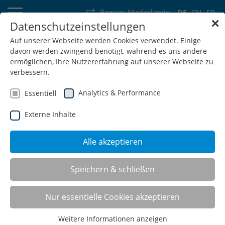
Region:
Niederlande
DE
EN
FR
✕
Datenschutzeinstellungen
Deutschland
Schweiz
Österreich
Belgien
Frankreich
Auf unserer Webseite werden Cookies verwendet. Einige
davon werden zwingend benötigt, während es uns andere
Luxemburg
Niederlande
Wallonie
ermöglichen, Ihre Nutzererfahrung auf unserer Webseite zu
verbessern.
Analytics & Performance
Essentiell
Externe Inhalte
SHOP
Alle akzeptieren
workline - Der Höchste
Speichern & schließen
Nur essentielle Cookies akzeptieren
Der workline Arbeitstisch erreicht durch seine stufenlose
Höhenverstellung eine Arbeitshöhe von 1100 mm und ist
Weitere Informationen anzeigen