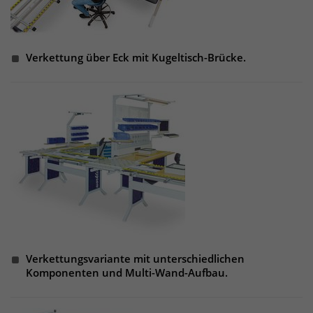
um eindeutige Besucher zu
identifizieren. Die Daten werde lokal
auf unserem Server gespeichert und
Verkettung über Eck mit Kugeltisch-Brücke.
sind damit externen Unternehmen
unzugänglich.
Name
_pk_ses
Anbieter
Matomo
Laufzeit
30 Minuten
Das Cookie wird genutzt um temporär
Zweck
Session Daten zu speichern
Verkettungsvariante mit unterschiedlichen
Komponenten und Multi-Wand-Aufbau.
Name
_pk_cvar
Anbieter
Matomo