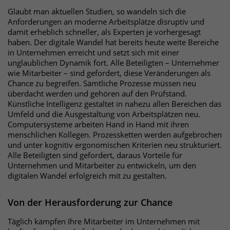
Websitebesucher für die Dauer des
Glaubt man aktuellen Studien, so wandeln sich die
Besuchs der Webseite zu identifizieren.
Anforderungen an moderne Arbeitsplätze disruptiv und
Anbieter
TYPO3
damit erheblich schneller, als Experten je vorhergesagt
haben. Der digitale Wandel hat bereits heute weite Bereiche
Laufzeit
1 Jahr
Name
_pk_id
in Unternehmen erreicht und setzt sich mit einer
unglaublichen Dynamik fort. Alle Beteiligten – Unternehmer
Enthält die gewählten Tracking-Optin-
Anbieter
Matomo
wie Mitarbeiter – sind gefordert, diese Veränderungen als
Zweck
Einstellungen.
Chance zu begreifen. Sämtliche Prozesse müssen neu
überdacht werden und gehören auf den Prüfstand.
Laufzeit
13 Monate
Künstliche Intelligenz gestaltet in nahezu allen Bereichen das
Umfeld und die Ausgestaltung von Arbeitsplätzen neu.
Das Cookie wird von Matomo installiert.
Computersysteme arbeiten Hand in Hand mit ihren
Das Cookie wird verwendet, um
menschlichen Kollegen. Prozessketten werden aufgebrochen
Besucher-, Sitzungs- und
und unter kognitiv ergonomischen Kriterien neu strukturiert.
Kampagnendaten zu berechnen und
Alle Beteiligten sind gefordert, daraus Vorteile für
die Nutzung der Website für den
Unternehmen und Mitarbeiter zu entwickeln, um den
Analysebericht der Website zu
digitalen Wandel erfolgreich mit zu gestalten.
verfolgen. Die Cookies speichern
Zweck
Informationen anonym und weisen
Von der Herausforderung zur Chance
eine randoly generierte Nummer zu,
um eindeutige Besucher zu
Täglich kämpfen Ihre Mitarbeiter im Unternehmen mit