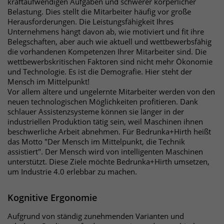
identifizieren. Die Daten werde lokal
kraftaufwendigen Aufgaben und schwerer körperlicher
Belastung. Dies stellt die Mitarbeiter häufig vor große
auf unserem Server gespeichert und
Herausforderungen. Die Leistungsfähigkeit Ihres
sind damit externen Unternehmen
Unternehmens hängt davon ab, wie motiviert und fit ihre
unzugänglich.
Belegschaften, aber auch wie aktuell und wettbewerbsfähig
die vorhandenen Kompetenzen Ihrer Mitarbeiter sind. Die
wettbewerbskritischen Faktoren sind nicht mehr Ökonomie
Name
_pk_ref
und Technologie. Es ist die Demografie. Hier steht der
Mensch im Mittelpunkt!
Anbieter
Matomo
Vor allem ältere und ungelernte Mitarbeiter werden von den
neuen technologischen Möglichkeiten profitieren. Dank
schlauer Assistenzsysteme können sie länger in der
Laufzeit
6 Monate
industriellen Produktion tätig sein, weil Maschinen ihnen
beschwerliche Arbeit abnehmen. Für Bedrunka+Hirth heißt
Das Cookie wird von Matomo
das Motto "Der Mensch im Mittelpunkt, die Technik
instralliert. Das Cookie wird verwendet,
assistiert". Der Mensch wird von intelligenten Maschinen
um Besucher-, Sitzungs- und
unterstützt. Diese Ziele möchte Bedrunka+Hirth umsetzen,
Kampagnendaten zu berechnen und
um Industrie 4.0 erlebbar zu machen.
die Nutzung der Website für den
Analysebericht der Website zu
Kognitive Ergonomie
verfolgen. Die Cookies speichern
Zweck
Informationen anonym und weisen
Aufgrund von ständig zunehmenden Varianten und
eine randoly generierte Nummer zu,