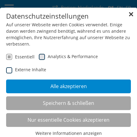
Region:
Niederlande
DE
EN
FR
✕
Datenschutzeinstellungen
Deutschland
Schweiz
Österreich
Belgien
Frankreich
Auf unserer Webseite werden Cookies verwendet. Einige
davon werden zwingend benötigt, während es uns andere
Luxemburg
Niederlande
Wallonie
ermöglichen, Ihre Nutzererfahrung auf unserer Webseite zu
verbessern.
Analytics & Performance
Essentiell
Externe Inhalte
SHOP
Alle akzeptieren
Speichern & schließen
Nur essentielle Cookies akzeptieren
Weitere Informationen anzeigen