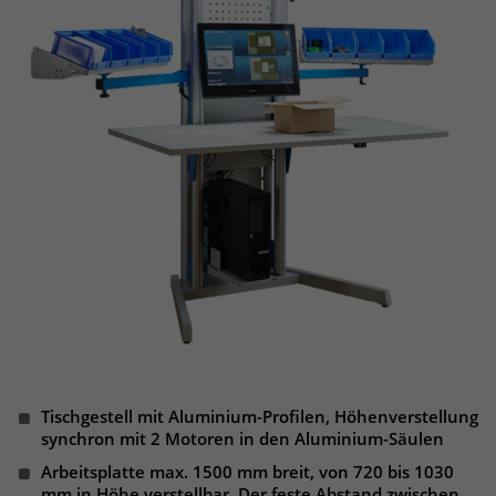
Anbieter
Matomo
Laufzeit
wenige Sekunden
Das Cookie wird gesetzt um zu
überprüfen ob der Browser erlaubt
Zweck
Cookies zu setzen. Es wird direkt nach
demTest wieder gelöscht.
Tischgestell mit Aluminium-Profilen, Höhenverstellung
synchron mit 2 Motoren in den Aluminium-Säulen
Arbeitsplatte max. 1500 mm breit, von 720 bis 1030
mm in Höhe verstellbar. Der feste Abstand zwischen