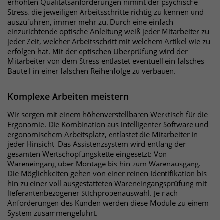
erhöhten Qualitätsanforderungen nimmt der psychische
um eindeutige Besucher zu
Stress, die jeweiligen Arbeitsschritte richtig zu kennen und
identifizieren. Die Daten werde lokal
auszuführen, immer mehr zu. Durch eine einfach
einzurichtende optische Anleitung weiß jeder Mitarbeiter zu
auf unserem Server gespeichert und
jeder Zeit, welcher Arbeitsschritt mit welchem Artikel wie zu
sind damit externen Unternehmen
erfolgen hat. Mit der optischen Überprüfung wird der
unzugänglich.
Mitarbeiter von dem Stress entlastet eventuell ein falsches
Bauteil in einer falschen Reihenfolge zu verbauen.
Name
_pk_ses
Komplexe Arbeiten meistern
Anbieter
Matomo
Wir sorgen mit einem höhenverstellbaren Werktisch für die
Ergonomie. Die Kombination aus intelligenter Software und
Laufzeit
30 Minuten
ergonomischem Arbeitsplatz, entlastet die Mitarbeiter in
jeder Hinsicht. Das Assistenzsystem wird entlang der
Das Cookie wird genutzt um temporär
gesamten Wertschöpfungskette eingesetzt: Von
Zweck
Wareneingang über Montage bis hin zum Warenausgang.
Session Daten zu speichern
Die Möglichkeiten gehen von einer reinen Identifikation bis
hin zu einer voll ausgestatteten Wareneingangsprüfung mit
lieferantenbezogener Stichprobenauswahl. Je nach
Name
_pk_cvar
Anforderungen des Kunden werden diese Module zu einem
System zusammengeführt.
Anbieter
Matomo