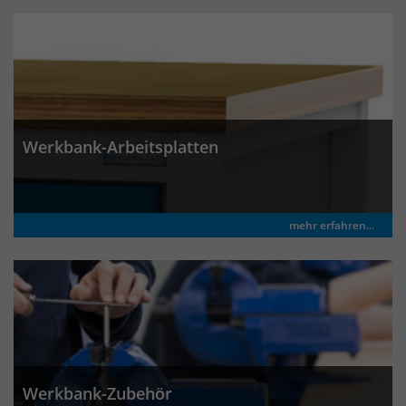
Anbieter
Matomo
Laufzeit
wenige Sekunden
Das Cookie wird gesetzt um zu
überprüfen ob der Browser erlaubt
Zweck
Cookies zu setzen. Es wird direkt nach
demTest wieder gelöscht.
Werkbank-Arbeitsplatten
mehr erfahren...
Werkbank-Zubehör