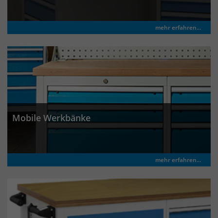
um eindeutige Besucher zu
identifizieren. Die Daten werde lokal
mehr erfahren...
auf unserem Server gespeichert und
sind damit externen Unternehmen
unzugänglich.
Name
_pk_ses
Anbieter
Matomo
Mobile Werkbänke
Laufzeit
30 Minuten
Das Cookie wird genutzt um temporär
Zweck
mehr erfahren...
Session Daten zu speichern
Name
_pk_cvar
Anbieter
Matomo