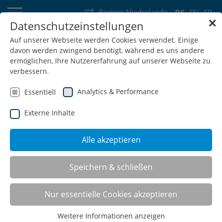
Region:
Niederlande
DE
EN
FR
✕
Datenschutzeinstellungen
Deutschland
Schweiz
Österreich
Belgien
Frankreich
Auf unserer Webseite werden Cookies verwendet. Einige
davon werden zwingend benötigt, während es uns andere
Luxemburg
Niederlande
Wallonie
ermöglichen, Ihre Nutzererfahrung auf unserer Webseite zu
verbessern.
Analytics & Performance
Essentiell
Externe Inhalte
SHOP
Alle akzeptieren
Speichern & schließen
Nur essentielle Cookies akzeptieren
Weitere Informationen anzeigen