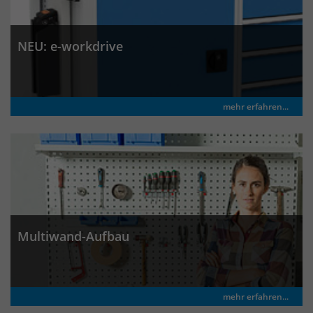
Laufzeit
30 Minuten
NEU: e-workdrive
Das Cookie wird genutzt um temporär
Zweck
Session Daten zu speichern
mehr erfahren...
Name
_pk_hsr
Anbieter
Matomo
Laufzeit
30 Minuten
Das Cookie wird genutzt um temporär
Zweck
Session Daten zu speichern
Multiwand-Aufbau
Name
_pk_testcookie
mehr erfahren...