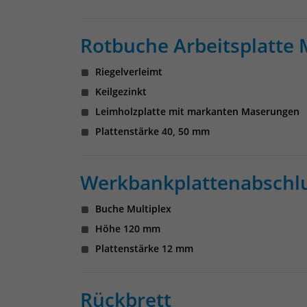
Rotbuche Arbeitsplatte 
Riegelverleimt
Keilgezinkt
Leimholzplatte mit markanten Maserungen
Plattenstärke 40, 50 mm
Werkbankplattenabschlus
Buche Multiplex
Höhe 120 mm
Plattenstärke 12 mm
Rückbrett