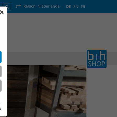
Region:
Niederlande
DE
EN
FR
✕
rankreich
Luxemburg
Niederlande
Wallonie
SHOP
z