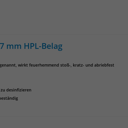
Anbieter
Matomo
Laufzeit
30 Minuten
Das Cookie wird genutzt um temporär
Zweck
Session Daten zu speichern
0,7 mm HPL-Belag
Name
_pk_cvar
genannt, wirkt feuerhemmend stoß-, kratz- und abriebfest
Anbieter
Matomo
Laufzeit
30 Minuten
 zu desinfizieren
Das Cookie wird genutzt um temporär
beständig
Zweck
Session Daten zu speichern
Name
_pk_hsr