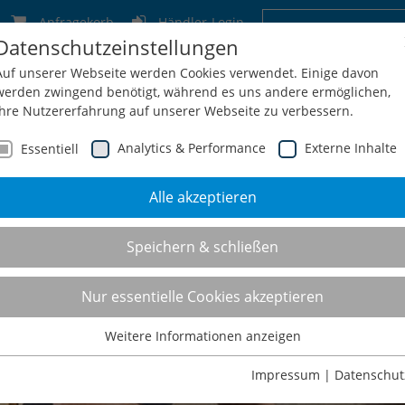
Anfragekorb
Händler-Login
Datenschutzeinstellungen
Deutschland
Schweiz
Österreich
Belgien
F
Auf unserer Webseite werden Cookies verwendet. Einige davon
werden zwingend benötigt, während es uns andere ermöglichen,
Ihre Nutzererfahrung auf unserer Webseite zu verbessern.
Analytics & Performance
Externe Inhalte
Essentiell
Alle akzeptieren
men
Service
Konfiguration
Shop
Kontakt
Speichern & schließen
Nur essentielle Cookies akzeptieren
Weitere Informationen anzeigen
Essentiell
Essentielle Cookies werden für grundlegende Funktionen der
Impressum
|
Datenschut
Webseite benötigt. Dadurch ist gewährleistet, dass die Webseite