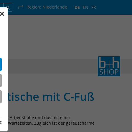
Region:
Niederlande
DE
EN
FR
✕
rankreich
Luxemburg
Niederlande
Wallonie
SHOP
ttische mit C-Fuß
chte Arbeitshöhe und das mit einer
z
ange Wartezeiten. Zugleich ist der geräuscharme