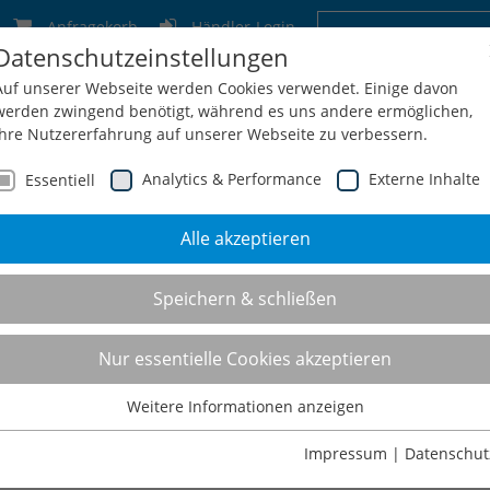
Anfragekorb
Händler-Login
Datenschutzeinstellungen
Deutschland
Schweiz
Österreich
Belgien
F
Auf unserer Webseite werden Cookies verwendet. Einige davon
werden zwingend benötigt, während es uns andere ermöglichen,
Ihre Nutzererfahrung auf unserer Webseite zu verbessern.
Analytics & Performance
Externe Inhalte
Essentiell
Alle akzeptieren
men
Service
Konfiguration
Shop
Kontakt
Speichern & schließen
enverstellbare Schwerlas
Nur essentielle Cookies akzeptieren
Weitere Informationen anzeigen
Essentiell
on 705-1155 mm durch elektrische Höhenverstellung auf die gewüns
Essentielle Cookies werden für grundlegende Funktionen der
Impressum
|
Datenschut
chafft der powerline einen flexiblen Sitz-Steharbeitsplatz ohne l
Webseite benötigt. Dadurch ist gewährleistet, dass die Webseite
 trägt bis zu 600 kg.