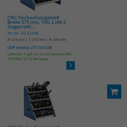
identifizieren. Die Daten werde lokal
auf unserem Server gespeichert und
sind damit externen Unternehmen
CNC-Tischaufsatzgestell
unzugänglich.
Breite 575 mm, TAG 2 mit 2
Etagen inkl....
Art.Nr. 02.2214A
Name
_pk_ref
B: 575 mm | T: 375 mm | H: 300 mm
UVP (netto) 277.34 EUR
Anbieter
Matomo
Lieferzeit: 5 (gilt nur für Kombination RAL
7035/RAL 5012) Werktage
Laufzeit
6 Monate
Das Cookie wird von Matomo
instralliert. Das Cookie wird verwendet,
um Besucher-, Sitzungs- und
Kampagnendaten zu berechnen und
die Nutzung der Website für den
Analysebericht der Website zu
verfolgen. Die Cookies speichern
Zweck
Informationen anonym und weisen
eine randoly generierte Nummer zu,