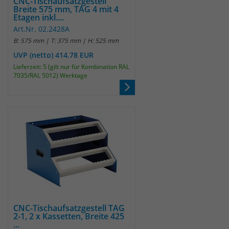
CNC-Tischaufsatzgestell
Breite 575 mm, TAG 4 mit 4
um eindeutige Besucher zu
Etagen inkl....
identifizieren. Die Daten werde lokal
Art.Nr. 02.2428A
auf unserem Server gespeichert und
B: 575 mm | T: 375 mm | H: 525 mm
sind damit externen Unternehmen
UVP (netto) 414.78 EUR
unzugänglich.
Lieferzeit: 5 (gilt nur für Kombination RAL
7035/RAL 5012) Werktage
Name
_pk_ses
Anbieter
Matomo
Laufzeit
30 Minuten
Das Cookie wird genutzt um temporär
Zweck
Session Daten zu speichern
Name
_pk_cvar
CNC-Tischaufsatzgestell TAG
2-1, 2 x Kassetten, Breite 425
...
Anbieter
Matomo