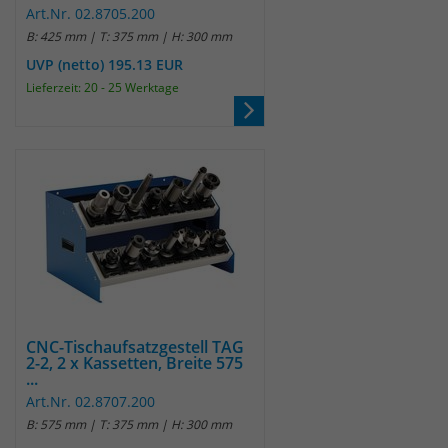
Art.Nr. 02.8705.200
B: 425 mm | T: 375 mm | H: 300 mm
Laufzeit
30 Minuten
UVP (netto) 195.13 EUR
Das Cookie wird genutzt um temporär
Lieferzeit: 20 - 25 Werktage
Zweck
Session Daten zu speichern
Name
_pk_hsr
Anbieter
Matomo
Laufzeit
30 Minuten
Das Cookie wird genutzt um temporär
Zweck
Session Daten zu speichern
CNC-Tischaufsatzgestell TAG
2-2, 2 x Kassetten, Breite 575
...
Art.Nr. 02.8707.200
Name
_pk_testcookie
B: 575 mm | T: 375 mm | H: 300 mm