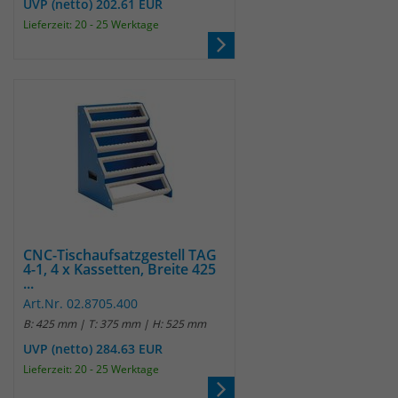
Anbieter
Matomo
UVP (netto) 202.61 EUR
Lieferzeit: 20 - 25 Werktage
Laufzeit
wenige Sekunden
Das Cookie wird gesetzt um zu
überprüfen ob der Browser erlaubt
Zweck
Cookies zu setzen. Es wird direkt nach
demTest wieder gelöscht.
CNC-Tischaufsatzgestell TAG
4-1, 4 x Kassetten, Breite 425
...
Art.Nr. 02.8705.400
B: 425 mm | T: 375 mm | H: 525 mm
UVP (netto) 284.63 EUR
Lieferzeit: 20 - 25 Werktage