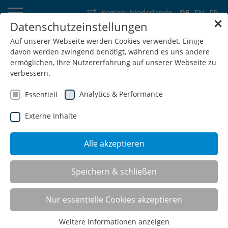
Region:
Niederlande
DE
EN
FR
✕
Datenschutzeinstellungen
Deutschland
Schweiz
Österreich
Belgien
Frankreich
Auf unserer Webseite werden Cookies verwendet. Einige
davon werden zwingend benötigt, während es uns andere
Luxemburg
Niederlande
Wallonie
ermöglichen, Ihre Nutzererfahrung auf unserer Webseite zu
verbessern.
Analytics & Performance
Essentiell
Externe Inhalte
SHOP
Alle akzeptieren
CNC-Tischaufsatzgestelle
Speichern & schließen
(TAG)
Nur essentielle Cookies akzeptieren
Weitere Informationen anzeigen