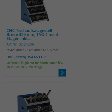
Websitebesucher für die Dauer des
Besuchs der Webseite zu identifizieren.
Anbieter
TYPO3
Laufzeit
1 Jahr
Name
_pk_id
CNC-Tischaufsatzgestell
Enthält die gewählten Tracking-Optin-
Breite 425 mm, TAG 4 mit 4
Anbieter
Matomo
Zweck
Etagen inkl....
Einstellungen.
Art.Nr. 02.2420A
Laufzeit
13 Monate
B: 425 mm | T: 375 mm | H: 525 mm
UVP (netto) 354.65 EUR
Das Cookie wird von Matomo installiert.
Das Cookie wird verwendet, um
Lieferzeit: 5 (gilt nur für Kombination RAL
7035/RAL 5012) Werktage
Besucher-, Sitzungs- und
Kampagnendaten zu berechnen und
die Nutzung der Website für den
Analysebericht der Website zu
verfolgen. Die Cookies speichern
Zweck
Informationen anonym und weisen
eine randoly generierte Nummer zu,
um eindeutige Besucher zu