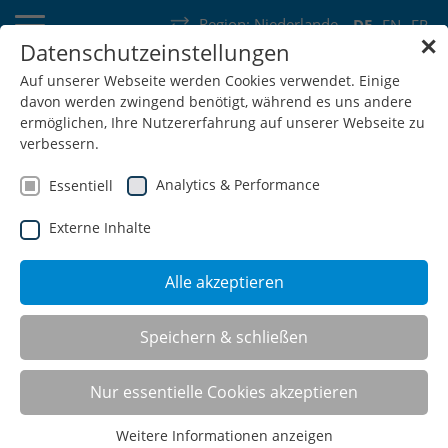
Region:
Niederlande
DE
EN
FR
✕
Datenschutzeinstellungen
Deutschland
Schweiz
Österreich
Belgien
Frankreich
Auf unserer Webseite werden Cookies verwendet. Einige
davon werden zwingend benötigt, während es uns andere
Luxemburg
Niederlande
Wallonie
ermöglichen, Ihre Nutzererfahrung auf unserer Webseite zu
verbessern.
Analytics & Performance
Essentiell
Externe Inhalte
SHOP
Alle akzeptieren
Speichern & schließen
Stühle, Hocker, Stehhilfen
Nur essentielle Cookies akzeptieren
Weitere Informationen anzeigen