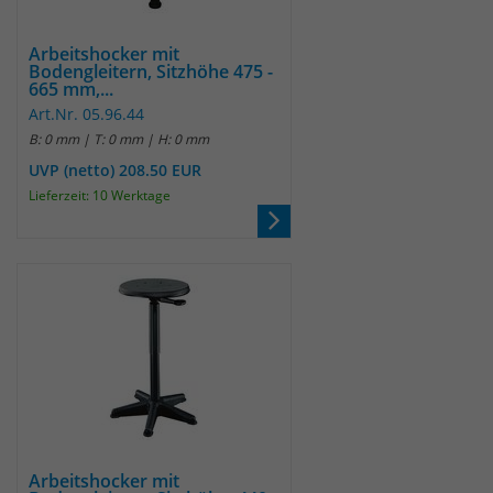
identifizieren. Die Daten werde lokal
auf unserem Server gespeichert und
sind damit externen Unternehmen
Arbeitshocker mit
Bodengleitern, Sitzhöhe 475 -
unzugänglich.
665 mm,...
Art.Nr. 05.96.44
B: 0 mm | T: 0 mm | H: 0 mm
Name
_pk_ref
UVP (netto) 208.50 EUR
Lieferzeit: 10 Werktage
Anbieter
Matomo
Laufzeit
6 Monate
Das Cookie wird von Matomo
instralliert. Das Cookie wird verwendet,
um Besucher-, Sitzungs- und
Kampagnendaten zu berechnen und
die Nutzung der Website für den
Analysebericht der Website zu
verfolgen. Die Cookies speichern
Zweck
Informationen anonym und weisen
Arbeitshocker mit
eine randoly generierte Nummer zu,