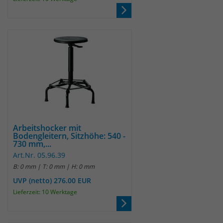
Anbieter
Matomo
Laufzeit
wenige Sekunden
Das Cookie wird gesetzt um zu
überprüfen ob der Browser erlaubt
Zweck
Cookies zu setzen. Es wird direkt nach
demTest wieder gelöscht.
Arbeitshocker mit
Bodengleitern, Sitzhöhe: 540 -
730 mm,...
Art.Nr. 05.96.39
B: 0 mm | T: 0 mm | H: 0 mm
UVP (netto) 276.00 EUR
Lieferzeit: 10 Werktage