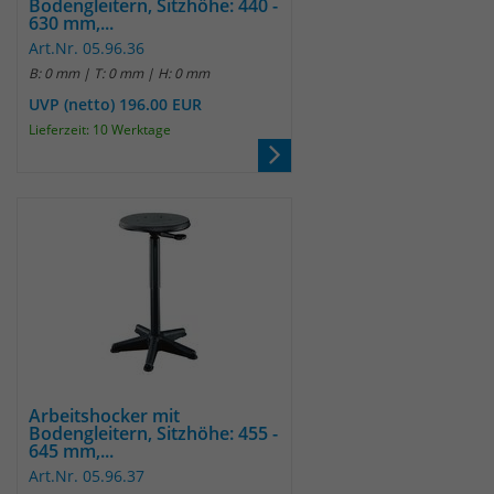
Bodengleitern, Sitzhöhe: 440 -
630 mm,...
um eindeutige Besucher zu
identifizieren. Die Daten werde lokal
Art.Nr. 05.96.36
auf unserem Server gespeichert und
B: 0 mm | T: 0 mm | H: 0 mm
sind damit externen Unternehmen
UVP (netto) 196.00 EUR
unzugänglich.
Lieferzeit: 10 Werktage
Name
_pk_ses
Anbieter
Matomo
Laufzeit
30 Minuten
Das Cookie wird genutzt um temporär
Zweck
Session Daten zu speichern
Arbeitshocker mit
Bodengleitern, Sitzhöhe: 455 -
Name
_pk_cvar
645 mm,...
Art.Nr. 05.96.37
Anbieter
Matomo