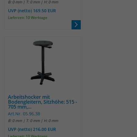
B: 0 mm | T: 0 mm | H: 0 mm
UVP (netto) 169.50 EUR
Laufzeit
30 Minuten
Lieferzeit: 10 Werktage
Das Cookie wird genutzt um temporär
Zweck
Session Daten zu speichern
Name
_pk_hsr
Anbieter
Matomo
Laufzeit
30 Minuten
Das Cookie wird genutzt um temporär
Arbeitshocker mit
Zweck
Bodengleitern, Sitzhöhe: 515 -
Session Daten zu speichern
705 mm,...
Art.Nr. 05.96.38
B: 0 mm | T: 0 mm | H: 0 mm
Name
_pk_testcookie
UVP (netto) 216.00 EUR
Lieferzeit: 10 Werktage