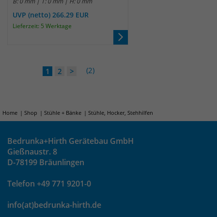
B: 0 mm | T: 0 mm | H: 0 mm
UVP (netto) 266.29 EUR
Lieferzeit: 5 Werktage
(2)
1
2
>
Home
Shop
Stühle + Bänke
Stühle, Hocker, Stehhilfen
Bedrunka+Hirth Gerätebau GmbH
Gießnaustr. 8
D-78199 Bräunlingen
Telefon +49 771 9201-0
info(at)bedrunka-hirth.de