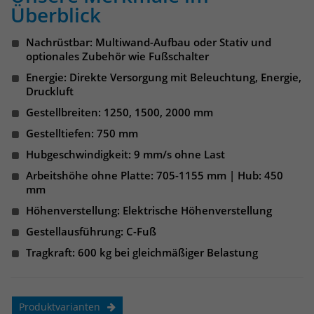
identifizieren. Die Daten werde lokal
Überblick
auf unserem Server gespeichert und
sind damit externen Unternehmen
Nachrüstbar: Multiwand-Aufbau oder Stativ und
unzugänglich.
optionales Zubehör wie Fußschalter
Energie: Direkte Versorgung mit Beleuchtung, Energie,
Druckluft
Name
_pk_ref
Gestellbreiten: 1250, 1500, 2000 mm
Anbieter
Matomo
Gestelltiefen: 750 mm
Hubgeschwindigkeit: 9 mm/s ohne Last
Laufzeit
6 Monate
Arbeitshöhe ohne Platte: 705-1155 mm | Hub: 450
mm
Das Cookie wird von Matomo
instralliert. Das Cookie wird verwendet,
Höhenverstellung: Elektrische Höhenverstellung
um Besucher-, Sitzungs- und
Gestellausführung: C-Fuß
Kampagnendaten zu berechnen und
die Nutzung der Website für den
Tragkraft: 600 kg bei gleichmäßiger Belastung
Analysebericht der Website zu
verfolgen. Die Cookies speichern
Zweck
Informationen anonym und weisen
Produktvarianten
eine randoly generierte Nummer zu,