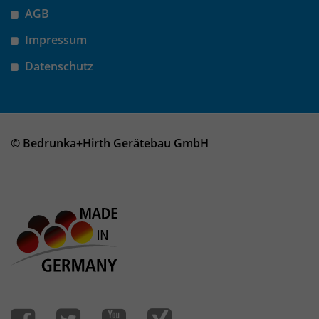
Anbieter
Matomo
AGB
Laufzeit
wenige Sekunden
Impressum
Das Cookie wird gesetzt um zu
Datenschutz
überprüfen ob der Browser erlaubt
Zweck
Cookies zu setzen. Es wird direkt nach
demTest wieder gelöscht.
© Bedrunka+Hirth Gerätebau GmbH