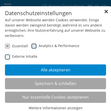
Region:
Deutschland
DE
EN
FR
✕
Datenschutzeinstellungen
Deutschland
Schweiz
Österreich
Belgien
Frankreich
Auf unserer Webseite werden Cookies verwendet. Einige
davon werden zwingend benötigt, während es uns andere
Luxemburg
Niederlande
Wallonie
ermöglichen, Ihre Nutzererfahrung auf unserer Webseite zu
verbessern.
Analytics & Performance
Essentiell
Externe Inhalte
SHOP
Alle akzeptieren
powerline C -
Speichern & schließen
Höhenverstellbare
Nur essentielle Cookies akzeptieren
Schwerlasttische mit C-Fuß
Weitere Informationen anzeigen