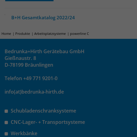
um eindeutige Besucher zu
identifizieren. Die Daten werde lokal
B+H Gesamtkatalog 2022/24
auf unserem Server gespeichert und
sind damit externen Unternehmen
unzugänglich.
Home
Produkte
Arbeitsplatzsysteme
powerline C
Bedrunka+Hirth Gerätebau GmbH
Name
_pk_ses
Gießnaustr. 8
D-78199 Bräunlingen
Anbieter
Matomo
Telefon +49 771 9201-0
Laufzeit
30 Minuten
info(at)bedrunka-hirth.de
Das Cookie wird genutzt um temporär
Zweck
Session Daten zu speichern
Schubladenschranksysteme
CNC-Lager- + Transportsysteme
Name
_pk_cvar
Werkbänke
Anbieter
Matomo