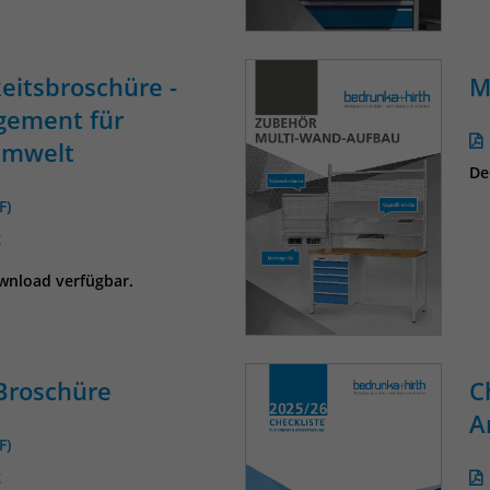
eitsbroschüre -
M
gement für
Umwelt
De
F)
g
ownload verfügbar.
Broschüre
C
A
F)
g