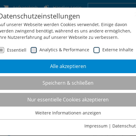
Anfragekorb
Händler-Login
Datenschutzeinstellungen
Deutschland
Schweiz
Österreich
Belgien
F
Auf unserer Webseite werden Cookies verwendet. Einige davon
werden zwingend benötigt, während es uns andere ermöglichen,
Ihre Nutzererfahrung auf unserer Webseite zu verbessern.
Analytics & Performance
Externe Inhalte
Essentiell
Alle akzeptieren
men
Service
Konfiguration
Shop
Kontakt
Speichern & schließen
hüren
Nur essentielle Cookies akzeptieren
Weitere Informationen anzeigen
Essentiell
Essentielle Cookies werden für grundlegende Funktionen der
Impressum
|
Datenschut
log 2026/28 -
G
Webseite benötigt. Dadurch ist gewährleistet, dass die Webseite