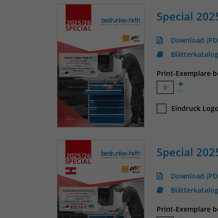
Special 202
Download (PD
Blätterkatalo
Print-Exemplare be
Eindruck Logo
Special 202
Download (PD
Blätterkatalo
Print-Exemplare be