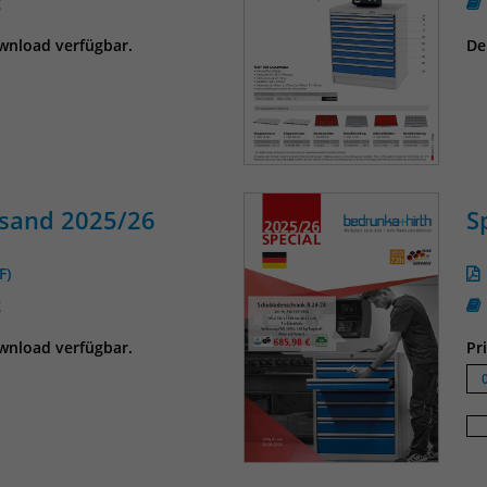
g
Name
_pk_ref
ownload verfügbar.
De
Anbieter
Matomo
Laufzeit
6 Monate
Das Cookie wird von Matomo instralliert. Das
Cookie wird verwendet, um Besucher-,
Sitzungs- und Kampagnendaten zu
rsand 2025/26
S
berechnen und die Nutzung der Website für
den Analysebericht der Website zu verfolgen.
Zweck
Die Cookies speichern Informationen anonym
F)
und weisen eine randoly generierte Nummer
g
zu, um eindeutige Besucher zu identifizieren.
Die Daten werde lokal auf unserem Server
ownload verfügbar.
Pr
gespeichert und sind damit externen
Unternehmen unzugänglich.
Name
_pk_ses