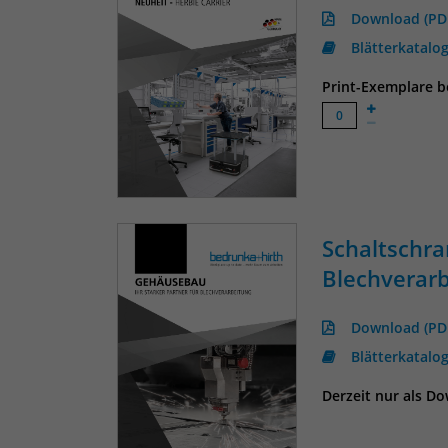
Download (PD
Blätterkatalo
Print-Exemplare be
Schaltschr
Blechverar
Download (PD
Blätterkatalo
Derzeit nur als D