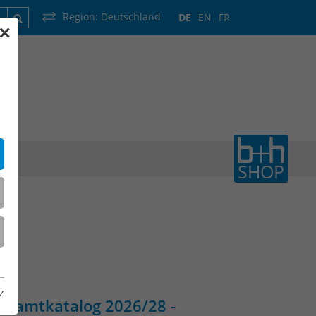
Region:
Deutschland
DE
EN
FR
✕
rankreich
Luxemburg
Niederlande
Wallonie
SHOP
z
esamtkatalog 2026/28 -