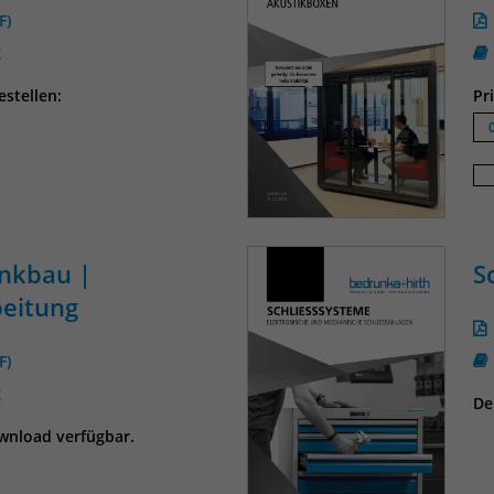
F)
g
stellen:
Pr
ankbau |
S
beitung
F)
g
De
ownload verfügbar.