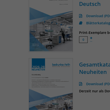
Deutsch
Download (PD
Blätterkatalo
Print-Exemplare be
Gesamtkata
Neuheiten
Download (PD
Derzeit nur als D