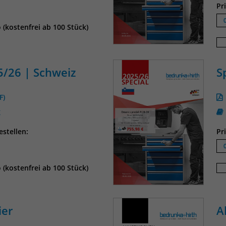
Pr
Anbieter
Matomo
 (kostenfrei ab 100 Stück)
Laufzeit
30 Minuten
Das Cookie wird genutzt um temporär
Zweck
5/26 | Schweiz
S
Session Daten zu speichern
F)
Name
_pk_testcookie
g
Anbieter
Matomo
stellen:
Pr
Laufzeit
wenige Sekunden
 (kostenfrei ab 100 Stück)
Das Cookie wird gesetzt um zu überprüfen
Zweck
ob der Browser erlaubt Cookies zu setzen. Es
wird direkt nach demTest wieder gelöscht.
ier
A