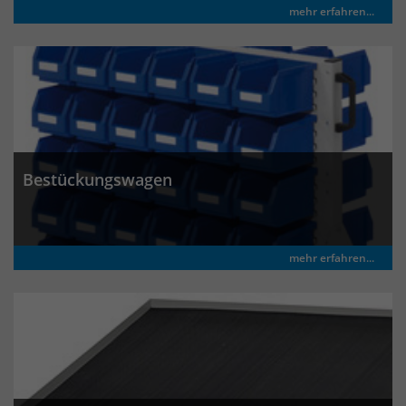
Anbieter
Matomo
mehr erfahren...
Laufzeit
wenige Sekunden
Das Cookie wird gesetzt um zu
überprüfen ob der Browser erlaubt
Zweck
Cookies zu setzen. Es wird direkt nach
demTest wieder gelöscht.
Bestückungswagen
mehr erfahren...