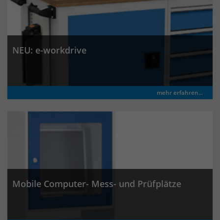
Laufzeit
30 Minuten
Das Cookie wird genutzt um temporär
Zweck
NEU: e-workdrive
Session Daten zu speichern
Name
_pk_hsr
mehr erfahren...
Anbieter
Matomo
Laufzeit
30 Minuten
Das Cookie wird genutzt um temporär
Zweck
Session Daten zu speichern
Mobile Computer- Mess- und Prüfplätze
Name
_pk_testcookie