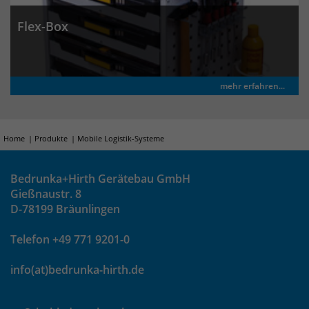
Flex-Box
mehr erfahren...
Home
Produkte
Mobile Logistik-Systeme
Bedrunka+Hirth Gerätebau GmbH
Gießnaustr. 8
D-78199 Bräunlingen
Telefon +49 771 9201-0
info(at)bedrunka-hirth.de