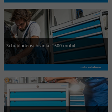
identifizieren. Die Daten werde lokal
auf unserem Server gespeichert und
sind damit externen Unternehmen
unzugänglich.
Name
_pk_ref
Schubladenschränke T500 mobil
Anbieter
Matomo
Laufzeit
6 Monate
mehr erfahren...
Das Cookie wird von Matomo
instralliert. Das Cookie wird verwendet,
um Besucher-, Sitzungs- und
Kampagnendaten zu berechnen und
die Nutzung der Website für den
Analysebericht der Website zu
verfolgen. Die Cookies speichern
Zweck
Informationen anonym und weisen
eine randoly generierte Nummer zu,