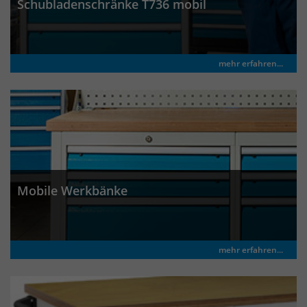
Schubladenschränke T736 mobil
um eindeutige Besucher zu
identifizieren. Die Daten werde lokal
auf unserem Server gespeichert und
sind damit externen Unternehmen
mehr erfahren...
unzugänglich.
Name
_pk_ses
Anbieter
Matomo
Laufzeit
30 Minuten
Mobile Werkbänke
Das Cookie wird genutzt um temporär
Zweck
Session Daten zu speichern
mehr erfahren...
Name
_pk_cvar
Anbieter
Matomo