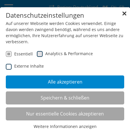
Region:
Deutschland
DE
EN
FR
✕
Datenschutzeinstellungen
Deutschland
Schweiz
Österreich
Belgien
Frankreich
Auf unserer Webseite werden Cookies verwendet. Einige
davon werden zwingend benötigt, während es uns andere
Luxemburg
Niederlande
Wallonie
ermöglichen, Ihre Nutzererfahrung auf unserer Webseite zu
verbessern.
Analytics & Performance
Essentiell
Externe Inhalte
SHOP
Alle akzeptieren
Speichern & schließen
Nur essentielle Cookies akzeptieren
Weitere Informationen anzeigen