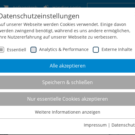
Anfragekorb
Händler-Login
Datenschutzeinstellungen
Deutschland
Schweiz
Österreich
Belgien
F
Auf unserer Webseite werden Cookies verwendet. Einige davon
werden zwingend benötigt, während es uns andere ermöglichen,
Ihre Nutzererfahrung auf unserer Webseite zu verbessern.
Analytics & Performance
Externe Inhalte
Essentiell
Alle akzeptieren
men
Service
Konfiguration
Shop
Kontakt
Speichern & schließen
Nur essentielle Cookies akzeptieren
Weitere Informationen anzeigen
Essentiell
Essentielle Cookies werden für grundlegende Funktionen der
Impressum
|
Datenschut
Webseite benötigt. Dadurch ist gewährleistet, dass die Webseite