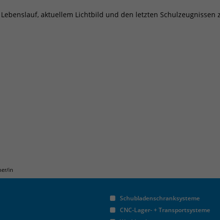
Name
_pk_ref
 Lebenslauf, aktuellem Lichtbild und den letzten Schulzeugnissen 
Anbieter
Matomo
Laufzeit
6 Monate
Das Cookie wird von Matomo instralliert. Das
Cookie wird verwendet, um Besucher-,
Sitzungs- und Kampagnendaten zu
berechnen und die Nutzung der Website für
den Analysebericht der Website zu verfolgen.
Zweck
Die Cookies speichern Informationen anonym
und weisen eine randoly generierte Nummer
zu, um eindeutige Besucher zu identifizieren.
Die Daten werde lokal auf unserem Server
gespeichert und sind damit externen
er/in
Unternehmen unzugänglich.
Schubladenschranksysteme
CNC-Lager- + Transportsysteme
Name
_pk_ses