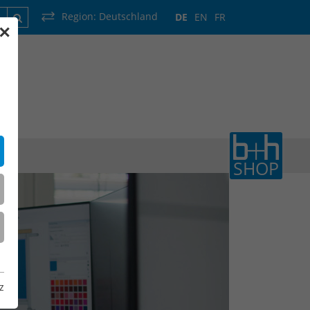
Region:
Deutschland
DE
EN
FR
✕
rankreich
Luxemburg
Niederlande
Wallonie
SHOP
z