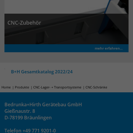
CNC-Zubehör
mehr erfahren...
B+H Gesamtkatalog 2022/24
Home
Produkte
CNC-Lager- + Transportsysteme
CNC-Schränke
Bedrunka+Hirth Gerätebau GmbH
Gießnaustr. 8
D-78199 Bräunlingen
Telefon +49 771 9201-0