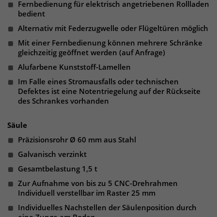
Fernbedienung für elektrisch angetriebenen Rollladen
um eindeutige Besucher zu
bedient
identifizieren. Die Daten werde lokal
Alternativ mit Federzugwelle oder Flügeltüren möglich
auf unserem Server gespeichert und
sind damit externen Unternehmen
Mit einer Fernbedienung können mehrere Schränke
gleichzeitig geöffnet werden (auf Anfrage)
unzugänglich.
Alufarbene Kunststoff-Lamellen
Im Falle eines Stromausfalls oder technischen
Name
_pk_ses
Defektes ist eine Notentriegelung auf der Rückseite
des Schrankes vorhanden
Anbieter
Matomo
Säule
Laufzeit
30 Minuten
Präzisionsrohr Ø 60 mm aus Stahl
Das Cookie wird genutzt um temporär
Galvanisch verzinkt
Zweck
Session Daten zu speichern
Gesamtbelastung 1,5 t
Zur Aufnahme von bis zu 5 CNC-Drehrahmen
Individuell verstellbar im Raster 25 mm
Name
_pk_cvar
Individuelles Nachstellen der Säulenposition durch
Anbieter
Matomo