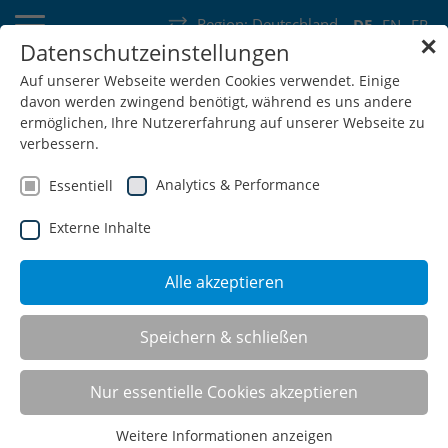
Region:
Deutschland
DE
EN
FR
✕
Datenschutzeinstellungen
Deutschland
Schweiz
Österreich
Belgien
Frankreich
Auf unserer Webseite werden Cookies verwendet. Einige
davon werden zwingend benötigt, während es uns andere
Luxemburg
Niederlande
Wallonie
ermöglichen, Ihre Nutzererfahrung auf unserer Webseite zu
verbessern.
Analytics & Performance
Essentiell
Externe Inhalte
SHOP
Alle akzeptieren
CNC-Schränke
Speichern & schließen
Flügeltürenschränke mit oder ohne Sichtfenster, Aufsatz-
Nur essentielle Cookies akzeptieren
oder Hochschränke mit Rollladen und der optional elektrisch
bedienbare RotaRex®-Schrank optimieren die
Weitere Informationen anzeigen