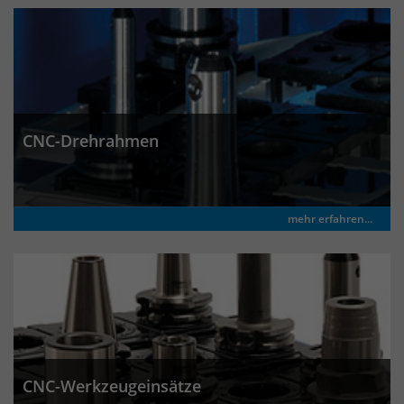
Anbieter
Matomo
Laufzeit
wenige Sekunden
Das Cookie wird gesetzt um zu
überprüfen ob der Browser erlaubt
Zweck
Cookies zu setzen. Es wird direkt nach
CNC-Drehrahmen
demTest wieder gelöscht.
mehr erfahren...
CNC-Werkzeugeinsätze