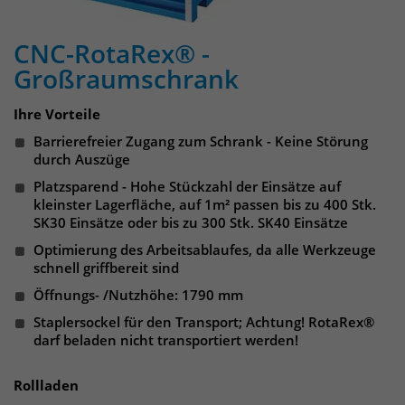
identifizieren. Die Daten werde lokal
auf unserem Server gespeichert und
sind damit externen Unternehmen
CNC-RotaRex® -
unzugänglich.
Großraumschrank
Ihre Vorteile
Name
_pk_ref
Barrierefreier Zugang zum Schrank - Keine Störung
durch Auszüge
Anbieter
Matomo
Platzsparend - Hohe Stückzahl der Einsätze auf
Laufzeit
6 Monate
kleinster Lagerfläche, auf 1m² passen bis zu 400 Stk.
SK30 Einsätze oder bis zu 300 Stk. SK40 Einsätze
Das Cookie wird von Matomo
Optimierung des Arbeitsablaufes, da alle Werkzeuge
instralliert. Das Cookie wird verwendet,
schnell griffbereit sind
um Besucher-, Sitzungs- und
Öffnungs- /Nutzhöhe: 1790 mm
Kampagnendaten zu berechnen und
Staplersockel für den Transport; Achtung! RotaRex®
die Nutzung der Website für den
darf beladen nicht transportiert werden!
Analysebericht der Website zu
verfolgen. Die Cookies speichern
Zweck
Informationen anonym und weisen
Rollladen
eine randoly generierte Nummer zu,