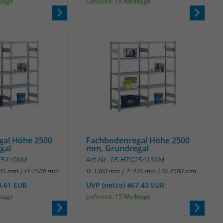
ktage
Lieferzeit: 15 Werktage
gal Höhe 2500
Fachbodenregal Höhe 2500
gal
mm, Grundregal
G25410XM
Art.Nr. 05.HZG25413XM
435 mm | H: 2500 mm
B: 1360 mm | T: 435 mm | H: 2500 mm
3.61 EUR
UVP (netto) 467.43 EUR
ktage
Lieferzeit: 15 Werktage