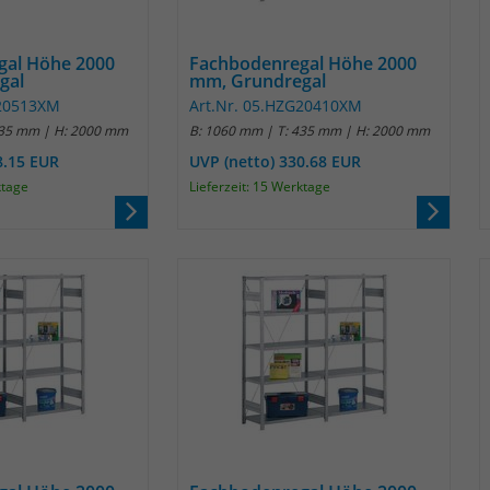
Name
_pk_ref
Anbieter
Matomo
gal Höhe 2000
Fachbodenregal Höhe 2000
gal
mm, Grundregal
Laufzeit
6 Monate
G20513XM
Art.Nr. 05.HZG20410XM
535 mm | H: 2000 mm
B: 1060 mm | T: 435 mm | H: 2000 mm
Das Cookie wird von Matomo instralliert. Das
8.15 EUR
UVP (netto) 330.68 EUR
Cookie wird verwendet, um Besucher-,
ktage
Lieferzeit: 15 Werktage
Sitzungs- und Kampagnendaten zu
berechnen und die Nutzung der Website für
den Analysebericht der Website zu verfolgen.
Zweck
Die Cookies speichern Informationen anonym
und weisen eine randoly generierte Nummer
zu, um eindeutige Besucher zu identifizieren.
Die Daten werde lokal auf unserem Server
gespeichert und sind damit externen
Unternehmen unzugänglich.
Name
_pk_ses