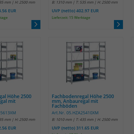
535 mm | H: 2500 mm
B: 1310 mm | T: 535 mm | H: 2500 mm
Anbieter
Matomo
3.56 EUR
UVP (netto) 402.97 EUR
ktage
Lieferzeit: 15 Werktage
Laufzeit
30 Minuten
Das Cookie wird genutzt um temporär
Zweck
Session Daten zu speichern
Name
_pk_testcookie
Anbieter
Matomo
Laufzeit
wenige Sekunden
gal Höhe 2500
Fachbodenregal Höhe 2500
gal mit
mm, Anbauregal mit
Das Cookie wird gesetzt um zu überprüfen
Fachböden
Zweck
ob der Browser erlaubt Cookies zu setzen. Es
A25613XM
Art.Nr. 05.HZA25410XM
wird direkt nach demTest wieder gelöscht.
635 mm | H: 2500 mm
B: 1010 mm | T: 435 mm | H: 2500 mm
2.56 EUR
UVP (netto) 311.65 EUR