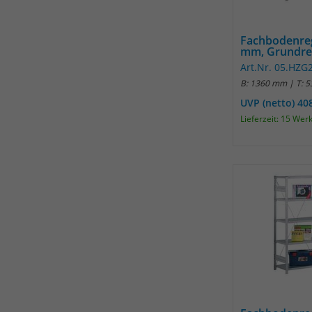
Fachbodenre
mm, Grundre
Art.Nr. 05.HZ
B: 1360 mm | T: 
UVP (netto) 40
Lieferzeit: 15 Wer