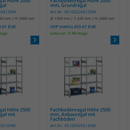
gal Höhe 2000
Fachbodenregal Höhe 2000
gal
mm, Grundregal
Anbieter
Matomo
G20413XM
Art.Nr. 05.HZG20613XM
435 mm | H: 2000 mm
B: 1360 mm | T: 635 mm | H: 2000 mm
Laufzeit
30 Minuten
4.01 EUR
UVP (netto) 433.67 EUR
ktage
Lieferzeit: 15 Werktage
Das Cookie wird genutzt um temporär
Zweck
Session Daten zu speichern
Name
_pk_cvar
Anbieter
Matomo
Laufzeit
30 Minuten
Das Cookie wird genutzt um temporär
Zweck
Session Daten zu speichern
gal Höhe 2500
Fachbodenregal Höhe 2500
gal mit
mm, Anbauregal mit
Fachböden
Name
_pk_hsr
A25510XM
Art.Nr. 05.HZA25513XM