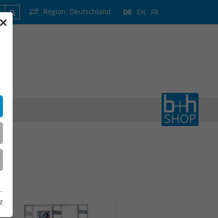
Region:
Deutschland
DE
EN
FR
✕
rankreich
Luxemburg
Niederlande
Wallonie
SHOP
z