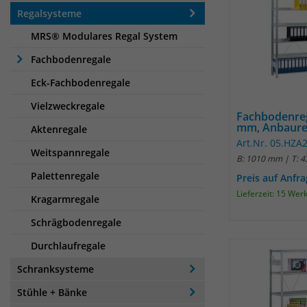
Regalsysteme
MRS® Modulares Regal System
Fachbodenregale
Eck-Fachbodenregale
Vielzweckregale
Fachbodenre
mm, Anbaure
Aktenregale
Art.Nr. 05.HZ
Weitspannregale
B: 1010 mm | T: 
Palettenregale
Preis auf Anfr
Lieferzeit: 15 Wer
Kragarmregale
Schrägbodenregale
Durchlaufregale
Schranksysteme
Stühle + Bänke