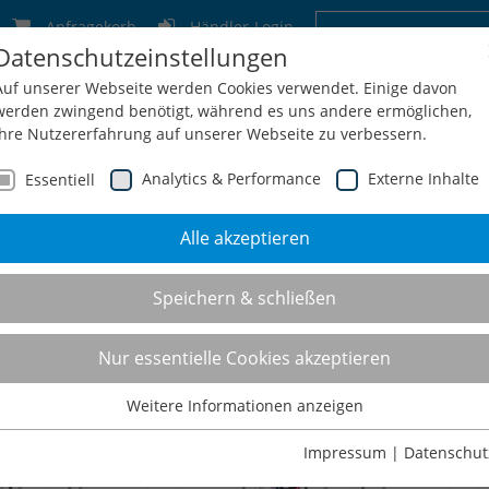
Anfragekorb
Händler-Login
Datenschutzeinstellungen
Deutschland
Schweiz
Österreich
Belgien
F
Auf unserer Webseite werden Cookies verwendet. Einige davon
werden zwingend benötigt, während es uns andere ermöglichen,
Ihre Nutzererfahrung auf unserer Webseite zu verbessern.
Analytics & Performance
Externe Inhalte
Essentiell
Alle akzeptieren
men
Service
Konfiguration
Shop
Kontakt
Speichern & schließen
odenregale
Nur essentielle Cookies akzeptieren
Weitere Informationen anzeigen
Essentiell
Essentielle Cookies werden für grundlegende Funktionen der
Impressum
|
Datenschut
Webseite benötigt. Dadurch ist gewährleistet, dass die Webseite