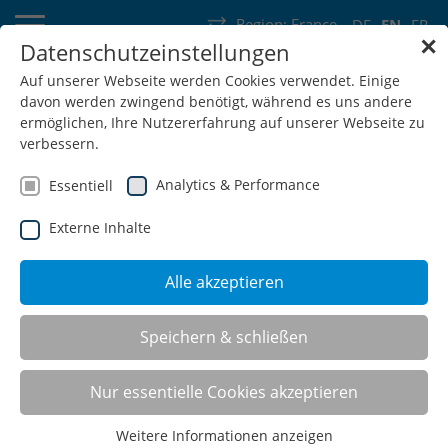
Region:
France
DE
EN
FR
✕
Datenschutzeinstellungen
Germany
Switzerland
Austria
Belgium
France
Auf unserer Webseite werden Cookies verwendet. Einige
davon werden zwingend benötigt, während es uns andere
Luxembourg
Netherlands
Wallonia
ermöglichen, Ihre Nutzererfahrung auf unserer Webseite zu
verbessern.
Analytics & Performance
Essentiell
Externe Inhalte
SHOP
Alle akzeptieren
Speichern & schließen
Group workstations
Nur essentielle Cookies akzeptieren
Weitere Informationen anzeigen