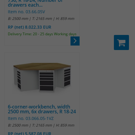
736, R 18-24, Number of
drawers each...
um eindeutige Besucher zu
Item no. 03.66.05V
identifizieren. Die Daten werde lokal
B: 2500 mm | T: 2165 mm | H: 859 mm
auf unserem Server gespeichert und
sind damit externen Unternehmen
RP (net) 8.022.33 EUR
unzugänglich.
Delivery Time: 20 - 25 days Working days
Name
_pk_ses
Anbieter
Matomo
Laufzeit
30 Minuten
Das Cookie wird genutzt um temporär
Zweck
Session Daten zu speichern
6-corner-workbench, width
2500 mm, 6x drawers, R 18-24
Item no. 03.066.05-1VZ
Name
_pk_cvar
B: 2500 mm | T: 2165 mm | H: 859 mm
RP (net) 5.587.08 EUR
Anbieter
Matomo