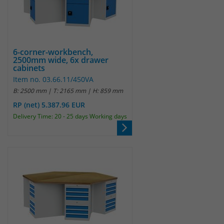
Websitebesucher für die Dauer des
Besuchs der Webseite zu identifizieren.
Anbieter
TYPO3
Laufzeit
1 Jahr
Name
_pk_id
6-corner-workbench,
2500mm wide, 6x drawer
Enthält die gewählten Tracking-Optin-
cabinets
Anbieter
Matomo
Zweck
Einstellungen.
Item no. 03.66.11/450VA
B: 2500 mm | T: 2165 mm | H: 859 mm
Laufzeit
13 Monate
RP (net) 5.387.96 EUR
Das Cookie wird von Matomo installiert.
Delivery Time: 20 - 25 days Working days
Das Cookie wird verwendet, um
Besucher-, Sitzungs- und
Kampagnendaten zu berechnen und
die Nutzung der Website für den
Analysebericht der Website zu
verfolgen. Die Cookies speichern
Zweck
Informationen anonym und weisen
eine randoly generierte Nummer zu,
um eindeutige Besucher zu