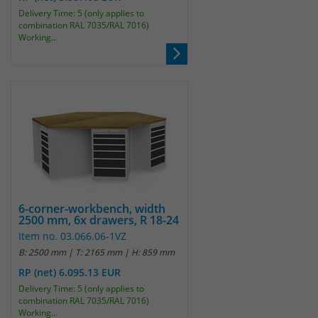
Delivery Time: 5 (only applies to
combination RAL 7035/RAL 7016)
Laufzeit
30 Minuten
Working...
Das Cookie wird genutzt um temporär
Zweck
Session Daten zu speichern
Name
_pk_hsr
Anbieter
Matomo
Laufzeit
30 Minuten
6-corner-workbench, width
2500 mm, 6x drawers, R 18-24
Das Cookie wird genutzt um temporär
Zweck
Item no. 03.066.06-1VZ
Session Daten zu speichern
B: 2500 mm | T: 2165 mm | H: 859 mm
RP (net) 6.095.13 EUR
Name
_pk_testcookie
Delivery Time: 5 (only applies to
combination RAL 7035/RAL 7016)
Working...