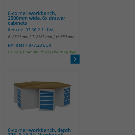
identifizieren. Die Daten werde lokal
auf unserem Server gespeichert und
6-corner-workbench,
sind damit externen Unternehmen
2500mm wide, 6x drawer
unzugänglich.
cabinets
Item no. 03.66.2.111VA
B: 2500 mm | T: 2165 mm | H: 859 mm
Name
_pk_ref
RP (net) 7.877.23 EUR
Delivery Time: 20 - 25 days Working days
Anbieter
Matomo
Laufzeit
6 Monate
Das Cookie wird von Matomo
instralliert. Das Cookie wird verwendet,
um Besucher-, Sitzungs- und
Kampagnendaten zu berechnen und
die Nutzung der Website für den
Analysebericht der Website zu
verfolgen. Die Cookies speichern
Zweck
Informationen anonym und weisen
6-corner-workbench, depth
eine randoly generierte Nummer zu,