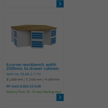
Anbieter
Matomo
Laufzeit
wenige Sekunden
Das Cookie wird gesetzt um zu
überprüfen ob der Browser erlaubt
Zweck
Cookies zu setzen. Es wird direkt nach
demTest wieder gelöscht.
6-corner-workbench, width
2500mm, 6x drawer cabinets
Item no. 03.66.2.111V
B: 2500 mm | T: 2165 mm | H: 859 mm
RP (net) 8.865.53 EUR
Delivery Time: 20 - 25 days Working days