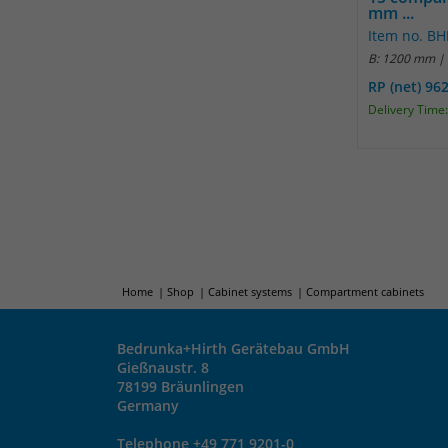
mm ...
Item no. B
B: 1200 mm |
RP (net) 96
Delivery Time:
Home
Shop
Cabinet systems
Compartment cabinets
Bedrunka+Hirth Gerätebau GmbH
Gießnaustr. 8
78199 Bräunlingen
Germany
Telephone +49 771 9201-0