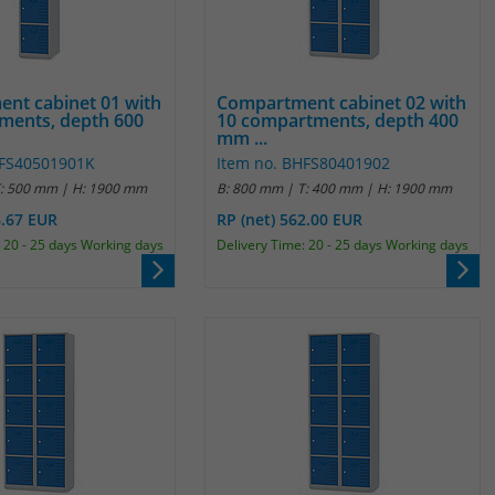
Laufzeit
1 Jahr
Name
_pk_id
Enthält die gewählten Tracking-Optin-
Zweck
Einstellungen.
Anbieter
Matomo
nt cabinet 01 with
Compartment cabinet 02 with
ments, depth 600
10 compartments, depth 400
Laufzeit
13 Monate
mm ...
HFS40501901K
Item no. BHFS80401902
Das Cookie wird von Matomo installiert. Das
T: 500 mm | H: 1900 mm
B: 800 mm | T: 400 mm | H: 1900 mm
Cookie wird verwendet, um Besucher-,
6.67 EUR
RP (net) 562.00 EUR
Sitzungs- und Kampagnendaten zu
 20 - 25 days Working days
Delivery Time: 20 - 25 days Working days
berechnen und die Nutzung der Website für
den Analysebericht der Website zu verfolgen.
Zweck
Die Cookies speichern Informationen anonym
und weisen eine randoly generierte Nummer
zu, um eindeutige Besucher zu identifizieren.
Die Daten werde lokal auf unserem Server
gespeichert und sind damit externen
Unternehmen unzugänglich.