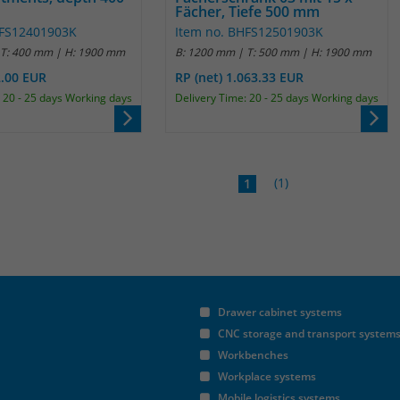
Fächer, Tiefe 500 mm
Anbieter
Matomo
HFS12401903K
Item no. BHFS12501903K
 T: 400 mm | H: 1900 mm
B: 1200 mm | T: 500 mm | H: 1900 mm
Laufzeit
30 Minuten
2.00 EUR
RP (net) 1.063.33 EUR
 20 - 25 days Working days
Delivery Time: 20 - 25 days Working days
Das Cookie wird genutzt um temporär
Zweck
Session Daten zu speichern
(1)
1
Name
_pk_cvar
Anbieter
Matomo
Laufzeit
30 Minuten
Das Cookie wird genutzt um temporär
Drawer cabinet systems
Zweck
Session Daten zu speichern
CNC storage and transport system
Workbenches
Workplace systems
Name
_pk_hsr
Mobile logistics systems