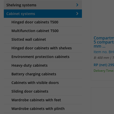
Shelving systems
Cabinet systems
Hinged door cabinets T500
Multifunction cabinet T500
Compartme
Slotted wall cabinet
5 compart
mm ...
Hinged door cabinets with shelves
Item no. B
Environment protection cabinets
B: 400 mm | 
RP (net) 29
Heavy-duty cabinets
Delivery Time:
Battery charging cabinets
Cabinets with visible doors
Sliding door cabinets
Wardrobe cabinets with feet
Wardrobe cabinets with plinth