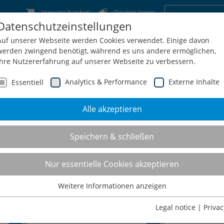
Inquiry basket
Dealer login
Datenschutzeinstellungen
Germany
Switzerland
Austria
Belgium
Auf unserer Webseite werden Cookies verwendet. Einige davon
werden zwingend benötigt, während es uns andere ermöglichen,
Ihre Nutzererfahrung auf unserer Webseite zu verbessern.
Analytics & Performance
Externe Inhalte
Essentiell
Alle akzeptieren
Service
Configuration + Inquiry
Shop
Contact
Speichern & schließen
artment cabinets
Nur essentielle Cookies akzeptieren
Weitere Informationen anzeigen
Essentiell
Essentielle Cookies werden für grundlegende Funktionen der
Legal notice
|
Privac
Webseite benötigt. Dadurch ist gewährleistet, dass die Webseite