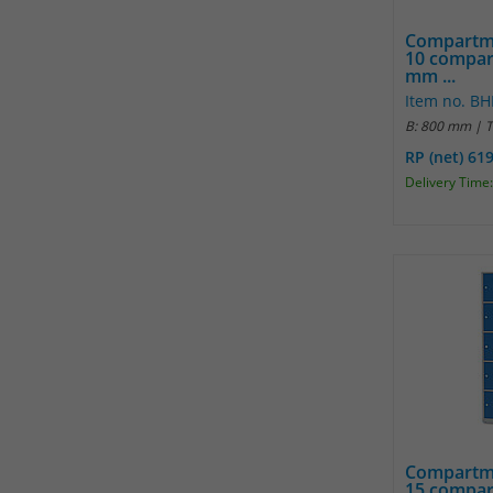
Compartme
10 compar
mm ...
Item no. B
B: 800 mm | 
RP (net) 61
Delivery Time:
Compartme
15 compar