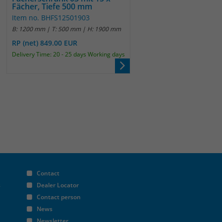
Fächer, Tiefe 500 mm
Item no. BHFS12501903
B: 1200 mm | T: 500 mm | H: 1900 mm
RP (net) 849.00 EUR
Delivery Time: 20 - 25 days Working days
Contact
s
Dealer Locator
Contact person
News
Newsletter