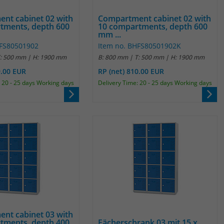
Name
_pk_ref
nt cabinet 02 with
Compartment cabinet 02 with
Anbieter
Matomo
tments, depth 600
10 compartments, depth 600
mm ...
HFS80501902
Item no. BHFS80501902K
Laufzeit
6 Monate
T: 500 mm | H: 1900 mm
B: 800 mm | T: 500 mm | H: 1900 mm
Das Cookie wird von Matomo instralliert. Das
9.00 EUR
RP (net) 810.00 EUR
Cookie wird verwendet, um Besucher-,
 20 - 25 days Working days
Delivery Time: 20 - 25 days Working days
Sitzungs- und Kampagnendaten zu
berechnen und die Nutzung der Website für
den Analysebericht der Website zu verfolgen.
Zweck
Die Cookies speichern Informationen anonym
und weisen eine randoly generierte Nummer
zu, um eindeutige Besucher zu identifizieren.
Die Daten werde lokal auf unserem Server
gespeichert und sind damit externen
Unternehmen unzugänglich.
nt cabinet 03 with
Name
_pk_ses
tments, depth 400
Fächerschrank 03 mit 15 x