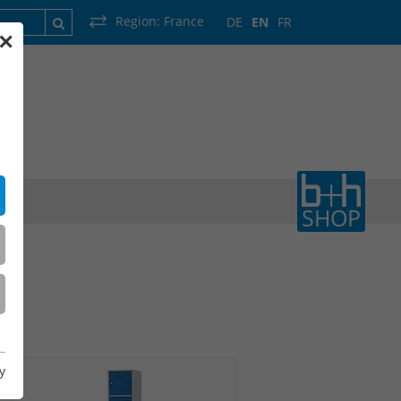
Region:
France
DE
EN
FR
✕
France
Luxembourg
Netherlands
Wallonia
SHOP
y