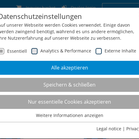
Inquiry basket
Dealer login
Datenschutzeinstellungen
Germany
Switzerland
Austria
Belgium
Auf unserer Webseite werden Cookies verwendet. Einige davon
werden zwingend benötigt, während es uns andere ermöglichen,
Ihre Nutzererfahrung auf unserer Webseite zu verbessern.
Analytics & Performance
Externe Inhalte
Essentiell
Alle akzeptieren
Service
Configuration + Inquiry
Shop
Contact
Speichern & schließen
nets with visible doors
Nur essentielle Cookies akzeptieren
Weitere Informationen anzeigen
Essentiell
Essentielle Cookies werden für grundlegende Funktionen der
Legal notice
|
Privac
Webseite benötigt. Dadurch ist gewährleistet, dass die Webseite