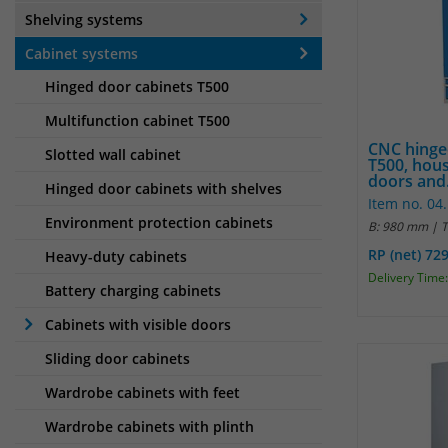
Shelving systems
Cabinet systems
Hinged door cabinets T500
Multifunction cabinet T500
CNC hinge
Slotted wall cabinet
T500, hous
doors and.
Hinged door cabinets with shelves
Item no. 04
Environment protection cabinets
B: 980 mm | 
RP (net) 72
Heavy-duty cabinets
Delivery Time:
Battery charging cabinets
Cabinets with visible doors
Sliding door cabinets
Wardrobe cabinets with feet
Wardrobe cabinets with plinth