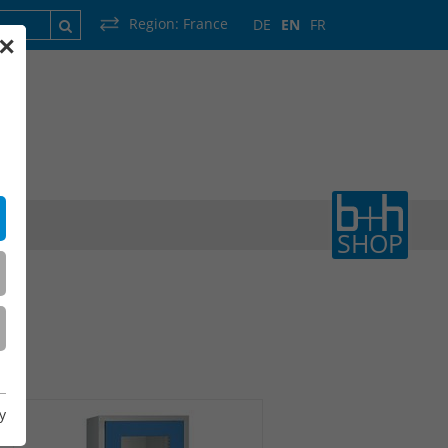
Region:
France
DE
EN
FR
✕
France
Luxembourg
Netherlands
Wallonia
SHOP
y