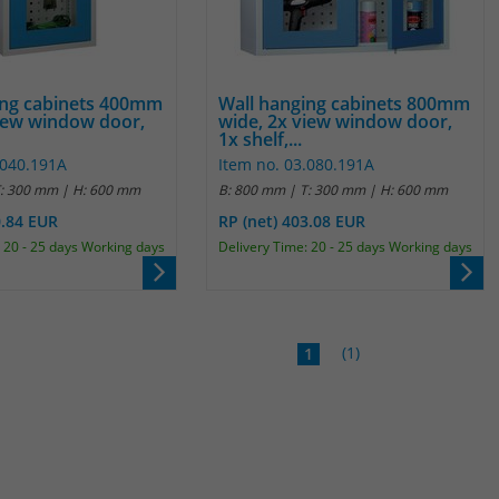
Laufzeit
1 Jahr
Name
_pk_id
Enthält die gewählten Tracking-Optin-
Zweck
Einstellungen.
Anbieter
Matomo
ing cabinets 400mm
Wall hanging cabinets 800mm
view window door,
wide, 2x view window door,
Laufzeit
13 Monate
1x shelf,...
.040.191A
Item no. 03.080.191A
Das Cookie wird von Matomo installiert. Das
T: 300 mm | H: 600 mm
B: 800 mm | T: 300 mm | H: 600 mm
Cookie wird verwendet, um Besucher-,
0.84 EUR
RP (net) 403.08 EUR
Sitzungs- und Kampagnendaten zu
 20 - 25 days Working days
Delivery Time: 20 - 25 days Working days
berechnen und die Nutzung der Website für
den Analysebericht der Website zu verfolgen.
Zweck
Die Cookies speichern Informationen anonym
und weisen eine randoly generierte Nummer
(1)
1
zu, um eindeutige Besucher zu identifizieren.
Die Daten werde lokal auf unserem Server
gespeichert und sind damit externen
Unternehmen unzugänglich.