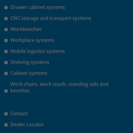
identifizieren. Die Daten werde lokal
Drawer cabinet systems
auf unserem Server gespeichert und
sind damit externen Unternehmen
CNC storage and transport systems
unzugänglich.
Workbenches
Workplace systems
Name
_pk_ref
Mobile logistics systems
Anbieter
Matomo
Shelving systems
Laufzeit
6 Monate
Cabinet systems
Das Cookie wird von Matomo
Work chairs, work stools, standing aids and
instralliert. Das Cookie wird verwendet,
benches
um Besucher-, Sitzungs- und
Kampagnendaten zu berechnen und
die Nutzung der Website für den
Analysebericht der Website zu
Contact
verfolgen. Die Cookies speichern
Zweck
Dealer Locator
Informationen anonym und weisen
eine randoly generierte Nummer zu,