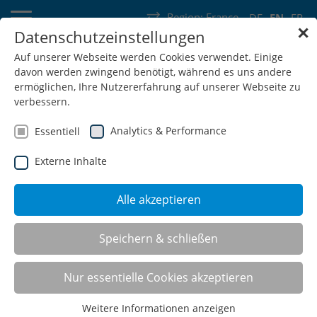
Region:
France
DE
EN
FR
✕
Datenschutzeinstellungen
Germany
Switzerland
Austria
Belgium
France
Auf unserer Webseite werden Cookies verwendet. Einige
davon werden zwingend benötigt, während es uns andere
Luxembourg
Netherlands
Wallonia
ermöglichen, Ihre Nutzererfahrung auf unserer Webseite zu
verbessern.
Analytics & Performance
Essentiell
Externe Inhalte
SHOP
Alle akzeptieren
WAF – Work assembly frame
Speichern & schließen
Nur essentielle Cookies akzeptieren
Weitere Informationen anzeigen