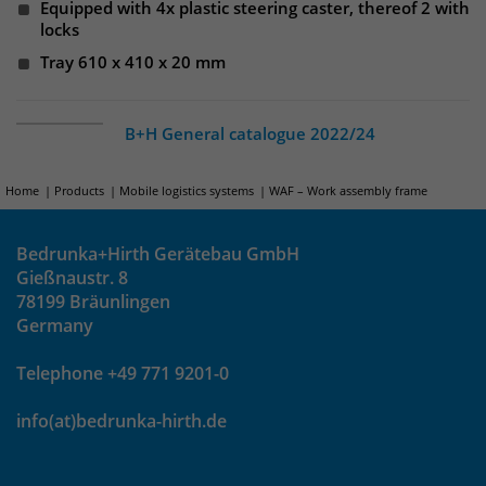
Websitebesucher für die Dauer des
Equipped with 4x plastic steering caster, thereof 2 with
Besuchs der Webseite zu identifizieren.
locks
Anbieter
TYPO3
Tray 610 x 410 x 20 mm
Laufzeit
1 Jahr
Name
_pk_id
B+H General catalogue 2022/24
Enthält die gewählten Tracking-Optin-
Anbieter
Matomo
Zweck
Einstellungen.
Home
Products
Mobile logistics systems
WAF – Work assembly frame
Laufzeit
13 Monate
Das Cookie wird von Matomo installiert.
Bedrunka+Hirth Gerätebau GmbH
Das Cookie wird verwendet, um
Gießnaustr. 8
Besucher-, Sitzungs- und
78199 Bräunlingen
Kampagnendaten zu berechnen und
Germany
die Nutzung der Website für den
Analysebericht der Website zu
Telephone +49 771 9201-0
verfolgen. Die Cookies speichern
Zweck
Informationen anonym und weisen
info(at)bedrunka-hirth.de
eine randoly generierte Nummer zu,
um eindeutige Besucher zu