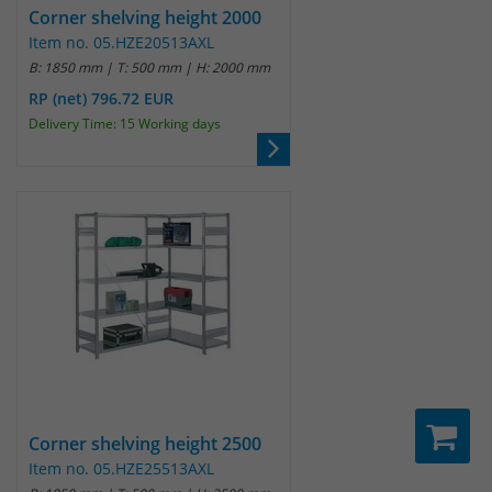
Corner shelving height 2000
um eindeutige Besucher zu
Item no. 05.HZE20513AXL
identifizieren. Die Daten werde lokal
B: 1850 mm | T: 500 mm | H: 2000 mm
auf unserem Server gespeichert und
sind damit externen Unternehmen
RP (net) 796.72 EUR
unzugänglich.
Delivery Time: 15 Working days
Name
_pk_ses
Anbieter
Matomo
Laufzeit
30 Minuten
Das Cookie wird genutzt um temporär
Zweck
Session Daten zu speichern
Name
_pk_cvar
Corner shelving height 2500
Item no. 05.HZE25513AXL
Anbieter
Matomo