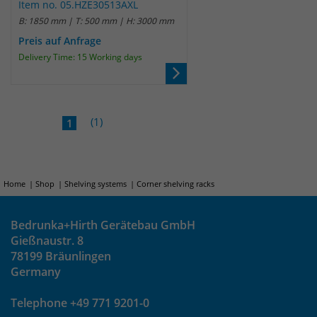
Item no. 05.HZE30513AXL
B: 1850 mm | T: 500 mm | H: 3000 mm
Preis auf Anfrage
Delivery Time: 15 Working days
(1)
1
Home
Shop
Shelving systems
Corner shelving racks
Bedrunka+Hirth Gerätebau GmbH
Gießnaustr. 8
78199 Bräunlingen
Germany
Telephone +49 771 9201-0