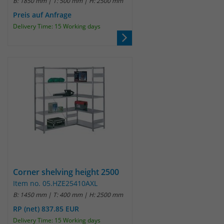
B: 1850 mm | T: 500 mm | H: 2500 mm
Preis auf Anfrage
Laufzeit
30 Minuten
Delivery Time: 15 Working days
Das Cookie wird genutzt um temporär
Zweck
Session Daten zu speichern
Name
_pk_hsr
Anbieter
Matomo
Laufzeit
30 Minuten
Das Cookie wird genutzt um temporär
Zweck
Session Daten zu speichern
Corner shelving height 2500
Item no. 05.HZE25410AXL
B: 1450 mm | T: 400 mm | H: 2500 mm
Name
_pk_testcookie
RP (net) 837.85 EUR
Delivery Time: 15 Working days