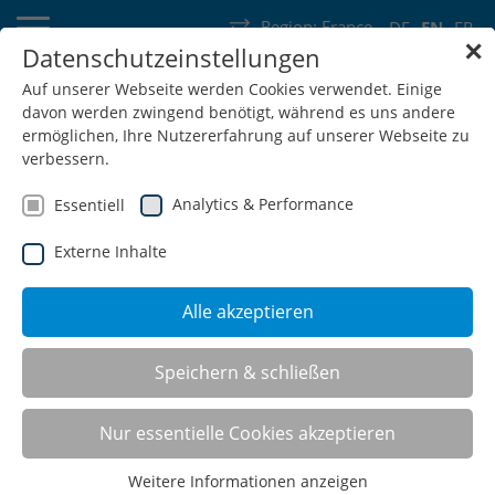
Region:
France
DE
EN
FR
✕
Datenschutzeinstellungen
Germany
Switzerland
Austria
Belgium
France
Auf unserer Webseite werden Cookies verwendet. Einige
davon werden zwingend benötigt, während es uns andere
Luxembourg
Netherlands
Wallonia
ermöglichen, Ihre Nutzererfahrung auf unserer Webseite zu
verbessern.
Analytics & Performance
Essentiell
Externe Inhalte
SHOP
Alle akzeptieren
Speichern & schließen
Corner shelving racks
Nur essentielle Cookies akzeptieren
Weitere Informationen anzeigen