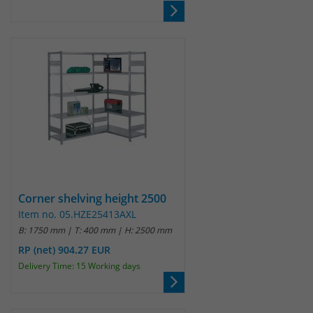
Anbieter
Matomo
Laufzeit
wenige Sekunden
Das Cookie wird gesetzt um zu
überprüfen ob der Browser erlaubt
Zweck
Cookies zu setzen. Es wird direkt nach
demTest wieder gelöscht.
Corner shelving height 2500
Item no. 05.HZE25413AXL
B: 1750 mm | T: 400 mm | H: 2500 mm
RP (net) 904.27 EUR
Delivery Time: 15 Working days