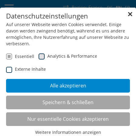
Region:
France
DE
EN
FR
✕
Datenschutzeinstellungen
Germany
Switzerland
Austria
Belgium
France
Auf unserer Webseite werden Cookies verwendet. Einige
davon werden zwingend benötigt, während es uns andere
Luxembourg
Netherlands
Wallonia
ermöglichen, Ihre Nutzererfahrung auf unserer Webseite zu
verbessern.
Analytics & Performance
Essentiell
Externe Inhalte
SHOP
Alle akzeptieren
Multifunction cabinet T500
Speichern & schließen
Nur essentielle Cookies akzeptieren
Weitere Informationen anzeigen