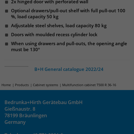
Websitebesucher für die Dauer des
2x hinged door with perforated wall
Besuchs der Webseite zu identifizieren.
Optional drawers/pull-out shelf with full pull-out 100
Anbieter
TYPO3
%, load capacity 50 kg
Adjustable steel shelves, load capacity 80 kg
Laufzeit
1 Jahr
Name
_pk_id
Doors with moulded recess cylinder lock
Enthält die gewählten Tracking-Optin-
Anbieter
Matomo
Zweck
When using drawers and pull-outs, the opening angle
Einstellungen.
must be 130°
Laufzeit
13 Monate
Das Cookie wird von Matomo installiert.
B+H General catalogue 2022/24
Das Cookie wird verwendet, um
Besucher-, Sitzungs- und
Home
Products
Cabinet systems
Multifunction cabinet T500 R 36-16
Kampagnendaten zu berechnen und
die Nutzung der Website für den
Analysebericht der Website zu
Bedrunka+Hirth Gerätebau GmbH
verfolgen. Die Cookies speichern
Gießnaustr. 8
Zweck
Informationen anonym und weisen
78199 Bräunlingen
eine randoly generierte Nummer zu,
Germany
um eindeutige Besucher zu