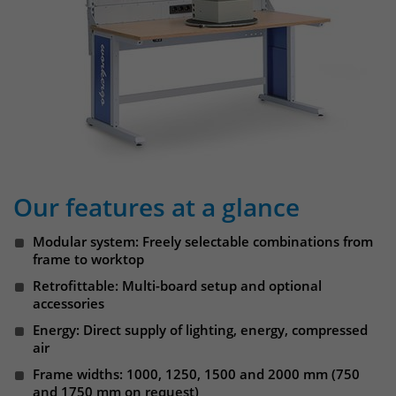
Websitebesucher für die Dauer des
Besuchs der Webseite zu identifizieren.
Anbieter
TYPO3
Laufzeit
1 Jahr
Name
_pk_id
Enthält die gewählten Tracking-Optin-
Anbieter
Matomo
Zweck
Einstellungen.
Laufzeit
13 Monate
Our features at a glance
Das Cookie wird von Matomo installiert.
Das Cookie wird verwendet, um
Modular system: Freely selectable combinations from
Besucher-, Sitzungs- und
frame to worktop
Kampagnendaten zu berechnen und
die Nutzung der Website für den
Retrofittable: Multi-board setup and optional
Analysebericht der Website zu
accessories
verfolgen. Die Cookies speichern
Zweck
Energy: Direct supply of lighting, energy, compressed
Informationen anonym und weisen
air
eine randoly generierte Nummer zu,
Frame widths: 1000, 1250, 1500 and 2000 mm (750
um eindeutige Besucher zu
and 1750 mm on request)