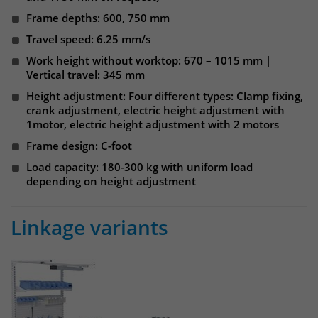
identifizieren. Die Daten werde lokal
auf unserem Server gespeichert und
Frame depths: 600, 750 mm
sind damit externen Unternehmen
Travel speed: 6.25 mm/s
unzugänglich.
Work height without worktop: 670 – 1015 mm |
Vertical travel: 345 mm
Height adjustment: Four different types: Clamp fixing,
Name
_pk_ref
crank adjustment, electric height adjustment with
1motor, electric height adjustment with 2 motors
Anbieter
Matomo
Frame design: C-foot
Laufzeit
6 Monate
Load capacity: 180-300 kg with uniform load
depending on height adjustment
Das Cookie wird von Matomo
instralliert. Das Cookie wird verwendet,
Linkage variants
um Besucher-, Sitzungs- und
Kampagnendaten zu berechnen und
die Nutzung der Website für den
Analysebericht der Website zu
verfolgen. Die Cookies speichern
Zweck
Informationen anonym und weisen
eine randoly generierte Nummer zu,