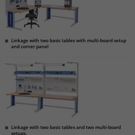
um eindeutige Besucher zu
identifizieren. Die Daten werde lokal
auf unserem Server gespeichert und
sind damit externen Unternehmen
unzugänglich.
Linkage with two basic tables with multi-board setup
and corner panel
Name
_pk_ses
Anbieter
Matomo
Laufzeit
30 Minuten
Das Cookie wird genutzt um temporär
Zweck
Session Daten zu speichern
Name
_pk_cvar
Linkage with two basic tables and two multi-board
setups.
Anbieter
Matomo