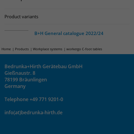
Laufzeit
30 Minuten
Product variants
Das Cookie wird genutzt um temporär
Zweck
Session Daten zu speichern
B+H General catalogue 2022/24
Home
Products
Workplace systems
workergo C-foot tables
Name
_pk_hsr
Bedrunka+Hirth Gerätebau GmbH
Anbieter
Matomo
Gießnaustr. 8
78199 Bräunlingen
Laufzeit
30 Minuten
Germany
Das Cookie wird genutzt um temporär
Zweck
Telephone +49 771 9201-0
Session Daten zu speichern
info(at)bedrunka-hirth.de
Name
_pk_testcookie