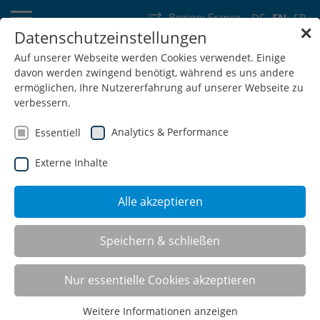
Region:
France
DE
EN
FR
✕
Datenschutzeinstellungen
Germany
Switzerland
Austria
Belgium
France
Auf unserer Webseite werden Cookies verwendet. Einige
davon werden zwingend benötigt, während es uns andere
Luxembourg
Netherlands
Wallonia
ermöglichen, Ihre Nutzererfahrung auf unserer Webseite zu
verbessern.
Analytics & Performance
Essentiell
Externe Inhalte
SHOP
Alle akzeptieren
workergo - the versatile one
Speichern & schließen
Nur essentielle Cookies akzeptieren
C-foot tables
Weitere Informationen anzeigen