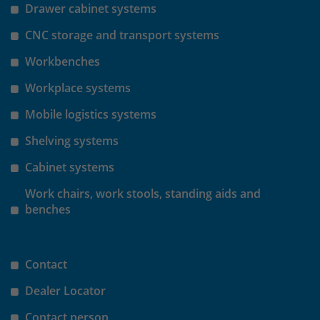
Anbieter
Matomo
Drawer cabinet systems
Laufzeit
wenige Sekunden
CNC storage and transport systems
Workbenches
Das Cookie wird gesetzt um zu
überprüfen ob der Browser erlaubt
Workplace systems
Zweck
Cookies zu setzen. Es wird direkt nach
demTest wieder gelöscht.
Mobile logistics systems
Shelving systems
Cabinet systems
Work chairs, work stools, standing aids and
benches
Contact
Dealer Locator
Contact person