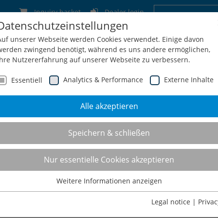
Inquiry basket
Dealer login
Datenschutzeinstellungen
Germany
Switzerland
Austria
Belgium
Auf unserer Webseite werden Cookies verwendet. Einige davon
werden zwingend benötigt, während es uns andere ermöglichen,
Ihre Nutzererfahrung auf unserer Webseite zu verbessern.
Analytics & Performance
Externe Inhalte
Essentiell
Alle akzeptieren
Service
Configuration + Inquiry
Shop
Contact
Speichern & schließen
mbly frame
Nur essentielle Cookies akzeptieren
Weitere Informationen anzeigen
Essentiell
Essentielle Cookies werden für grundlegende Funktionen der
Legal notice
|
Privac
Webseite benötigt. Dadurch ist gewährleistet, dass die Webseite