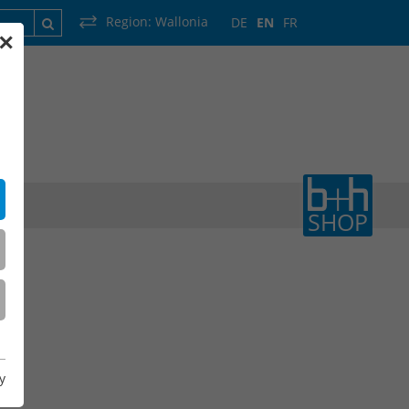
Region:
Wallonia
DE
EN
FR
✕
France
Luxembourg
Netherlands
Wallonia
SHOP
y