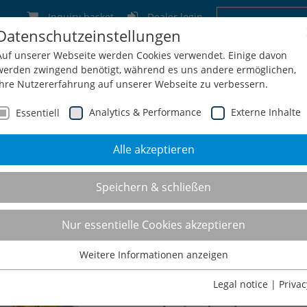
Inquiry basket
Dealer login
Datenschutzeinstellungen
Germany
Switzerland
Austria
Belgium
Auf unserer Webseite werden Cookies verwendet. Einige davon
werden zwingend benötigt, während es uns andere ermöglichen,
Ihre Nutzererfahrung auf unserer Webseite zu verbessern.
Analytics & Performance
Externe Inhalte
Essentiell
Alle akzeptieren
Service
Configuration + Inquiry
Shop
Contact
Speichern & schließen
racks
Nur essentielle Cookies akzeptieren
Weitere Informationen anzeigen
Essentiell
Essentielle Cookies werden für grundlegende Funktionen der
Legal notice
|
Privac
Webseite benötigt. Dadurch ist gewährleistet, dass die Webseite