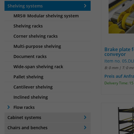
Shelving systems
MRS® Modular shelving system
Shelving racks
Corner shelving racks
Multi-purpose shelving
Brake plate f
conveyor
Document racks
Item no. 05.D
Wide-span shelving rack
B: 0 mm | T: 0 m
Preis auf Anfr
Pallet shelving
Delivery Time: 1
Cantilever shelving
Inclined shelving
Flow racks
Cabinet systems
Chairs and benches