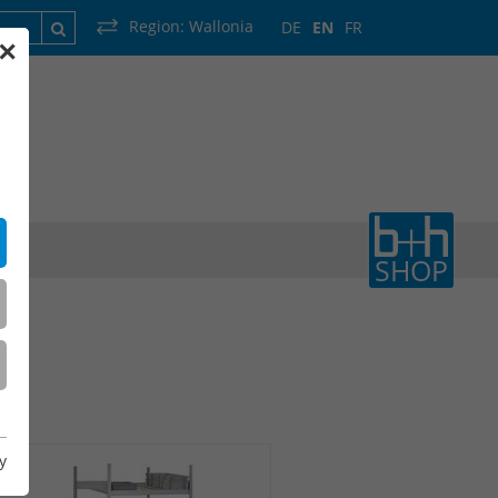
Region:
Wallonia
DE
EN
FR
✕
France
Luxembourg
Netherlands
Wallonia
SHOP
y