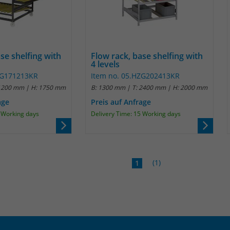
Laufzeit
1 Jahr
Name
_pk_id
Enthält die gewählten Tracking-Optin-
Zweck
Einstellungen.
Anbieter
Matomo
se shelfing with
Flow rack, base shelfing with
Laufzeit
13 Monate
4 levels
ZG171213KR
Item no. 05.HZG202413KR
Das Cookie wird von Matomo installiert. Das
 1200 mm | H: 1750 mm
B: 1300 mm | T: 2400 mm | H: 2000 mm
Cookie wird verwendet, um Besucher-,
age
Preis auf Anfrage
Sitzungs- und Kampagnendaten zu
5 Working days
Delivery Time: 15 Working days
berechnen und die Nutzung der Website für
den Analysebericht der Website zu verfolgen.
Zweck
Die Cookies speichern Informationen anonym
und weisen eine randoly generierte Nummer
(1)
1
zu, um eindeutige Besucher zu identifizieren.
Die Daten werde lokal auf unserem Server
gespeichert und sind damit externen
Unternehmen unzugänglich.