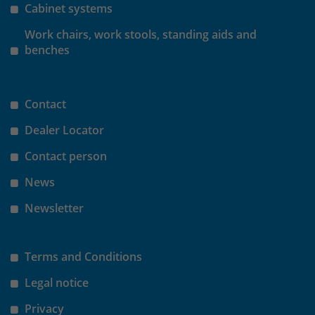
Cabinet systems
Laufzeit
30 Minuten
Work chairs, work stools, standing aids and
benches
Das Cookie wird genutzt um temporär
Zweck
Session Daten zu speichern
Contact
Name
_pk_hsr
Dealer Locator
Contact person
Anbieter
Matomo
News
Laufzeit
30 Minuten
Newsletter
Das Cookie wird genutzt um temporär
Zweck
Session Daten zu speichern
Terms and Conditions
Legal notice
Name
_pk_testcookie
Privacy