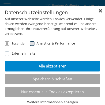
Region:
Wallonia
DE
EN
FR
✕
Datenschutzeinstellungen
Germany
Switzerland
Austria
Belgium
France
Auf unserer Webseite werden Cookies verwendet. Einige
davon werden zwingend benötigt, während es uns andere
Luxembourg
Netherlands
Wallonia
ermöglichen, Ihre Nutzererfahrung auf unserer Webseite zu
verbessern.
Analytics & Performance
Essentiell
Externe Inhalte
SHOP
Alle akzeptieren
Hinged door cabinets T500
Speichern & schließen
Nur essentielle Cookies akzeptieren
Weitere Informationen anzeigen