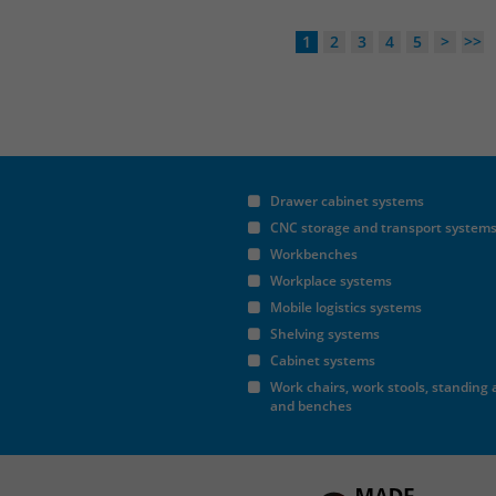
1
2
3
4
5
>
>>
Drawer cabinet systems
CNC storage and transport system
Workbenches
Workplace systems
Mobile logistics systems
Shelving systems
Cabinet systems
Work chairs, work stools, standing 
and benches