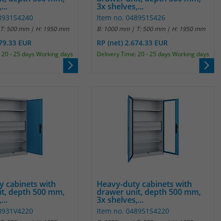
...
3x shelves,...
Anbieter
Matomo
48931S4240
Item no. 048951S426
 T: 500 mm | H: 1950 mm
B: 1000 mm | T: 500 mm | H: 1950 mm
Laufzeit
30 Minuten
179.33 EUR
RP (net) 2.674.33 EUR
 20 - 25 days Working days
Delivery Time: 20 - 25 days Working days
Das Cookie wird genutzt um temporär
Zweck
Session Daten zu speichern
Name
_pk_cvar
Anbieter
Matomo
Laufzeit
30 Minuten
Das Cookie wird genutzt um temporär
Zweck
Session Daten zu speichern
y cabinets with
Heavy-duty cabinets with
it, depth 500 mm,
drawer unit, depth 500 mm,
...
3x shelves,...
48931V4220
Item no. 048951S4220
Name
_pk_hsr