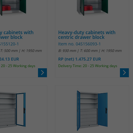
Laufzeit
1 Jahr
Name
_pk_id
Enthält die gewählten Tracking-Optin-
Zweck
Einstellungen.
Anbieter
Matomo
y cabinets with
Heavy-duty cabinets with
Laufzeit
13 Monate
awer block
centric drawer block
S155120-1
Item no. 04S156093-1
Das Cookie wird von Matomo installiert. Das
 T: 500 mm | H: 1950 mm
B: 930 mm | T: 600 mm | H: 1950 mm
Cookie wird verwendet, um Besucher-,
524.13 EUR
RP (net) 1.475.27 EUR
Sitzungs- und Kampagnendaten zu
 20 - 25 Working days
Delivery Time: 20 - 25 Working days
berechnen und die Nutzung der Website für
den Analysebericht der Website zu verfolgen.
Zweck
Die Cookies speichern Informationen anonym
und weisen eine randoly generierte Nummer
zu, um eindeutige Besucher zu identifizieren.
Die Daten werde lokal auf unserem Server
gespeichert und sind damit externen
Unternehmen unzugänglich.