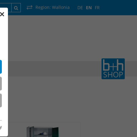
Region:
Wallonia
DE
EN
FR
✕
France
Luxembourg
Netherlands
Wallonia
SHOP
y