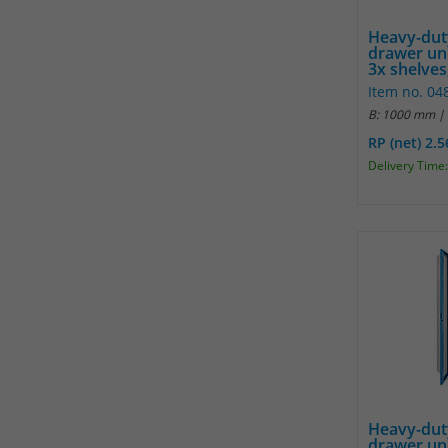
Heavy-dut
drawer un
3x shelves,
Item no. 0
B: 1000 mm |
RP (net) 2.
Delivery Time:
Heavy-dut
drawer un