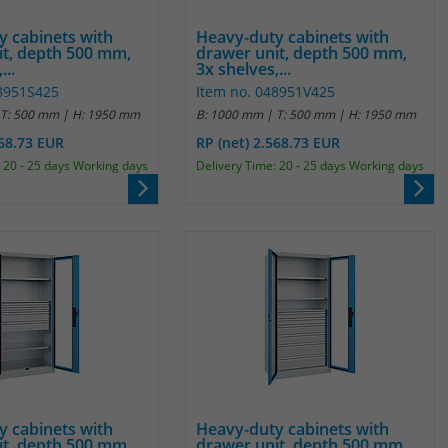
Name
_pk_ref
y cabinets with
Heavy-duty cabinets with
Anbieter
Matomo
it, depth 500 mm,
drawer unit, depth 500 mm,
...
3x shelves,...
48951S425
Item no. 048951V425
Laufzeit
6 Monate
 T: 500 mm | H: 1950 mm
B: 1000 mm | T: 500 mm | H: 1950 mm
Das Cookie wird von Matomo instralliert. Das
568.73 EUR
RP (net) 2.568.73 EUR
Cookie wird verwendet, um Besucher-,
 20 - 25 days Working days
Delivery Time: 20 - 25 days Working days
Sitzungs- und Kampagnendaten zu
berechnen und die Nutzung der Website für
den Analysebericht der Website zu verfolgen.
Zweck
Die Cookies speichern Informationen anonym
und weisen eine randoly generierte Nummer
zu, um eindeutige Besucher zu identifizieren.
Die Daten werde lokal auf unserem Server
gespeichert und sind damit externen
Unternehmen unzugänglich.
y cabinets with
Heavy-duty cabinets with
Name
_pk_ses
it, depth 500 mm,
drawer unit, depth 500 mm,