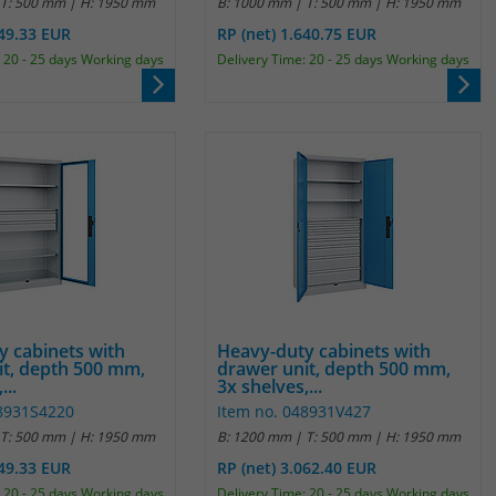
 T: 500 mm | H: 1950 mm
B: 1000 mm | T: 500 mm | H: 1950 mm
Anbieter
Matomo
849.33 EUR
RP (net) 1.640.75 EUR
 20 - 25 days Working days
Delivery Time: 20 - 25 days Working days
Laufzeit
30 Minuten
Das Cookie wird genutzt um temporär
Zweck
Session Daten zu speichern
Name
_pk_testcookie
Anbieter
Matomo
Laufzeit
wenige Sekunden
y cabinets with
Heavy-duty cabinets with
it, depth 500 mm,
drawer unit, depth 500 mm,
Das Cookie wird gesetzt um zu überprüfen
...
3x shelves,...
Zweck
ob der Browser erlaubt Cookies zu setzen. Es
48931S4220
Item no. 048931V427
wird direkt nach demTest wieder gelöscht.
 T: 500 mm | H: 1950 mm
B: 1200 mm | T: 500 mm | H: 1950 mm
849.33 EUR
RP (net) 3.062.40 EUR
 20 - 25 days Working days
Delivery Time: 20 - 25 days Working days