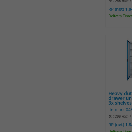
B: 1200 mm |
RP (net) 1.
Delivery Time:
Heavy-dut
drawer un
3x shelves,
Item no. 0
B: 1200 mm |
RP (net) 1.
Delivery Time: