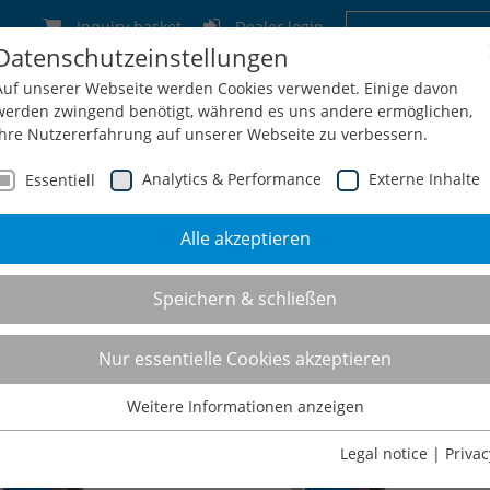
Inquiry basket
Dealer login
Datenschutzeinstellungen
Germany
Switzerland
Austria
Belgium
Auf unserer Webseite werden Cookies verwendet. Einige davon
werden zwingend benötigt, während es uns andere ermöglichen,
Ihre Nutzererfahrung auf unserer Webseite zu verbessern.
Analytics & Performance
Externe Inhalte
Essentiell
Alle akzeptieren
Service
Configuration + Inquiry
Shop
Contact
Speichern & schließen
y-duty cabinets
Nur essentielle Cookies akzeptieren
Weitere Informationen anzeigen
Essentiell
Essentielle Cookies werden für grundlegende Funktionen der
Legal notice
|
Privac
Webseite benötigt. Dadurch ist gewährleistet, dass die Webseite