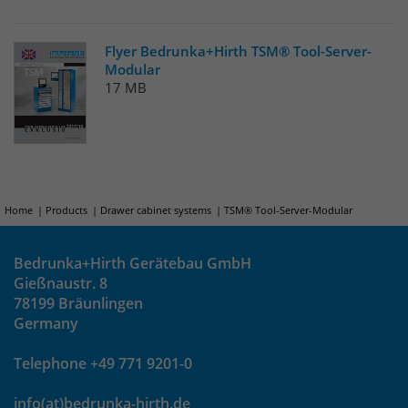
Anbieter
Matomo
Laufzeit
wenige Sekunden
Flyer Bedrunka+Hirth TSM® Tool-Server-
Modular
Das Cookie wird gesetzt um zu
17 MB
überprüfen ob der Browser erlaubt
Zweck
Cookies zu setzen. Es wird direkt nach
demTest wieder gelöscht.
Home
Products
Drawer cabinet systems
TSM® Tool-Server-Modular
Bedrunka+Hirth Gerätebau GmbH
Gießnaustr. 8
78199 Bräunlingen
Germany
Telephone +49 771 9201-0
info(at)bedrunka-hirth.de