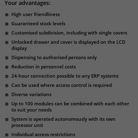
Your advantages:
um eindeutige Besucher zu
identifizieren. Die Daten werde lokal
High user friendliness
auf unserem Server gespeichert und
Guaranteed stock levels
sind damit externen Unternehmen
Customised subdivision, including with single covers
unzugänglich.
Unlocked drawer and cover is displayed on the LCD
display
Name
_pk_ses
Dispensing to authorised persons only
Reduction in personnel costs
Anbieter
Matomo
24-hour connection possible to any ERP systems
Laufzeit
30 Minuten
Can be used where access control is required
Diverse variations
Das Cookie wird genutzt um temporär
Zweck
Session Daten zu speichern
Up to 100 modules can be combined with each other
to suit your needs
System is operated autonomously with its own
Name
_pk_cvar
processor unit
Individual access restrictions
Anbieter
Matomo