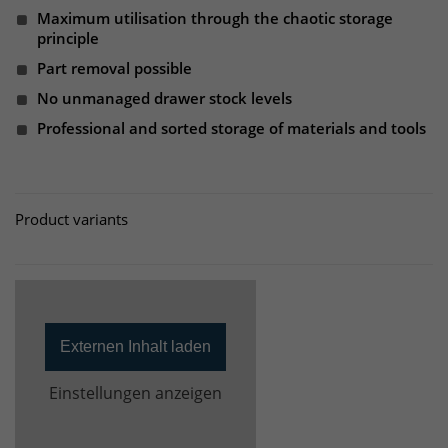
Maximum utilisation through the chaotic storage
principle
Laufzeit
30 Minuten
Part removal possible
Das Cookie wird genutzt um temporär
No unmanaged drawer stock levels
Zweck
Session Daten zu speichern
Professional and sorted storage of materials and tools
Name
_pk_hsr
Product variants
Anbieter
Matomo
Laufzeit
30 Minuten
Das Cookie wird genutzt um temporär
Zweck
Session Daten zu speichern
Externen Inhalt laden
Einstellungen anzeigen
Name
_pk_testcookie