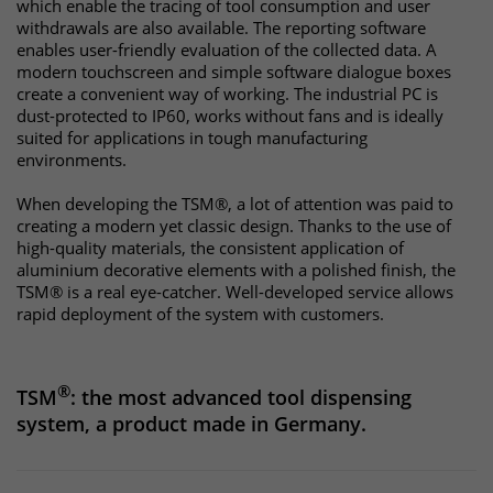
Websitebesucher für die Dauer des
which enable the tracing of tool consumption and user
withdrawals are also available. The reporting software
Besuchs der Webseite zu identifizieren.
Anbieter
TYPO3
enables user-friendly evaluation of the collected data. A
modern touchscreen and simple software dialogue boxes
create a convenient way of working. The industrial PC is
Laufzeit
1 Jahr
Name
_pk_id
dust-protected to IP60, works without fans and is ideally
suited for applications in tough manufacturing
Enthält die gewählten Tracking-Optin-
Anbieter
Matomo
Zweck
environments.
Einstellungen.
Laufzeit
13 Monate
When developing the TSM®, a lot of attention was paid to
creating a modern yet classic design. Thanks to the use of
high-quality materials, the consistent application of
Das Cookie wird von Matomo installiert.
aluminium decorative elements with a polished finish, the
Das Cookie wird verwendet, um
TSM® is a real eye-catcher. Well-developed service allows
Besucher-, Sitzungs- und
rapid deployment of the system with customers.
Kampagnendaten zu berechnen und
die Nutzung der Website für den
Analysebericht der Website zu
®
TSM
: the most advanced tool dispensing
verfolgen. Die Cookies speichern
Zweck
system, a product made in Germany.
Informationen anonym und weisen
eine randoly generierte Nummer zu,
um eindeutige Besucher zu