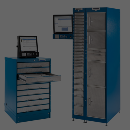
identifizieren. Die Daten werde lokal
auf unserem Server gespeichert und
sind damit externen Unternehmen
unzugänglich.
Name
_pk_ref
Anbieter
Matomo
Laufzeit
6 Monate
Das Cookie wird von Matomo
instralliert. Das Cookie wird verwendet,
um Besucher-, Sitzungs- und
Kampagnendaten zu berechnen und
die Nutzung der Website für den
Analysebericht der Website zu
verfolgen. Die Cookies speichern
Zweck
Informationen anonym und weisen
eine randoly generierte Nummer zu,