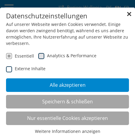
Region:
Wallonia
DE
EN
FR
✕
Datenschutzeinstellungen
Germany
Switzerland
Austria
Belgium
France
Auf unserer Webseite werden Cookies verwendet. Einige
davon werden zwingend benötigt, während es uns andere
Luxembourg
Netherlands
Wallonia
ermöglichen, Ihre Nutzererfahrung auf unserer Webseite zu
verbessern.
Analytics & Performance
Essentiell
Externe Inhalte
SHOP
Alle akzeptieren
®
Speichern & schließen
TSM
Tool-Server-Modular
Nur essentielle Cookies akzeptieren
The TSM® TOOL-SERVER-MODULAR is the
Weitere Informationen anzeigen