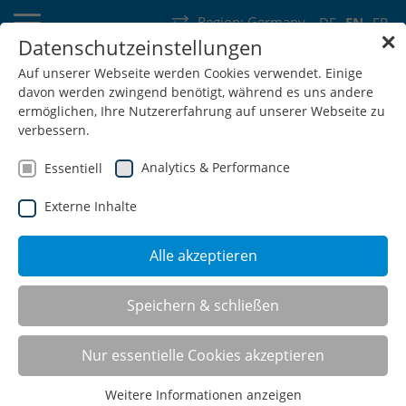
Region:
Germany
DE
EN
FR
✕
Datenschutzeinstellungen
Germany
Switzerland
Austria
Belgium
France
Auf unserer Webseite werden Cookies verwendet. Einige
davon werden zwingend benötigt, während es uns andere
Luxembourg
Netherlands
Wallonia
ermöglichen, Ihre Nutzererfahrung auf unserer Webseite zu
verbessern.
Analytics & Performance
Essentiell
Externe Inhalte
SHOP
Alle akzeptieren
Speichern & schließen
Battery charging cabinets R
36-24
Nur essentielle Cookies akzeptieren
Weitere Informationen anzeigen