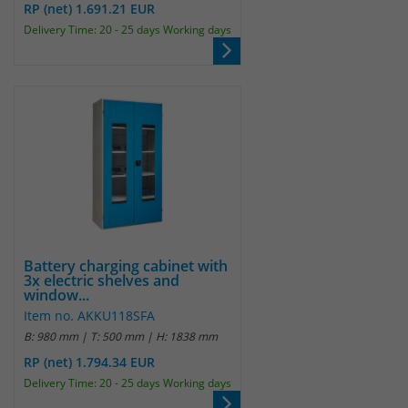
Anbieter
Matomo
RP (net) 1.691.21 EUR
Delivery Time: 20 - 25 days Working days
Laufzeit
wenige Sekunden
Das Cookie wird gesetzt um zu
überprüfen ob der Browser erlaubt
Zweck
Cookies zu setzen. Es wird direkt nach
demTest wieder gelöscht.
Battery charging cabinet with
3x electric shelves and
window...
Item no. AKKU118SFA
B: 980 mm | T: 500 mm | H: 1838 mm
RP (net) 1.794.34 EUR
Delivery Time: 20 - 25 days Working days