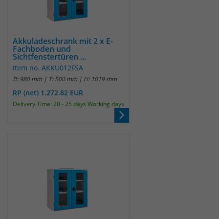
identifizieren. Die Daten werde lokal
auf unserem Server gespeichert und
sind damit externen Unternehmen
unzugänglich.
Akkuladeschrank mit 2 x E-
Fachboden und
Sichtfenstertüren ...
Name
_pk_ref
Item no. AKKU012FSA
B: 980 mm | T: 500 mm | H: 1019 mm
Anbieter
Matomo
RP (net) 1.272.82 EUR
Delivery Time: 20 - 25 days Working days
Laufzeit
6 Monate
Das Cookie wird von Matomo
instralliert. Das Cookie wird verwendet,
um Besucher-, Sitzungs- und
Kampagnendaten zu berechnen und
die Nutzung der Website für den
Analysebericht der Website zu
verfolgen. Die Cookies speichern
Zweck
Informationen anonym und weisen
eine randoly generierte Nummer zu,