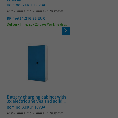
Item no. AKKU106VBA
B: 980 mm | T: 500 mm | H: 1838 mm
Laufzeit
30 Minuten
RP (net) 1.216.85 EUR
Das Cookie wird genutzt um temporär
Delivery Time: 20 - 25 days Working days
Zweck
Session Daten zu speichern
Name
_pk_hsr
Anbieter
Matomo
Laufzeit
30 Minuten
Das Cookie wird genutzt um temporär
Zweck
Session Daten zu speichern
Battery charging cabinet with
3x electric shelves and solid...
Name
_pk_testcookie
Item no. AKKU118VBA
B: 980 mm | T: 500 mm | H: 1838 mm