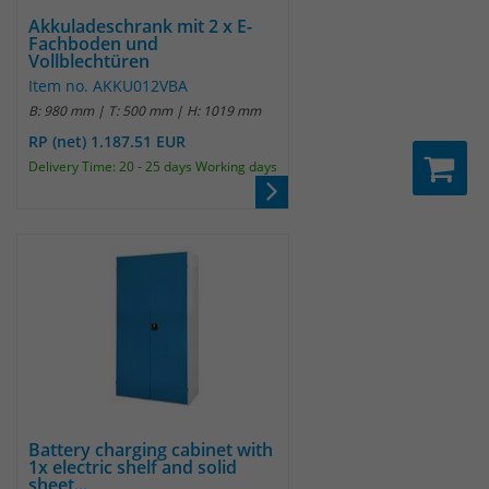
um eindeutige Besucher zu
Akkuladeschrank mit 2 x E-
Fachboden und
identifizieren. Die Daten werde lokal
Vollblechtüren
auf unserem Server gespeichert und
Item no. AKKU012VBA
sind damit externen Unternehmen
B: 980 mm | T: 500 mm | H: 1019 mm
unzugänglich.
RP (net) 1.187.51 EUR
Delivery Time: 20 - 25 days Working days
Name
_pk_ses
Anbieter
Matomo
Laufzeit
30 Minuten
Das Cookie wird genutzt um temporär
Zweck
Session Daten zu speichern
Name
_pk_cvar
Battery charging cabinet with
1x electric shelf and solid
sheet...
Anbieter
Matomo