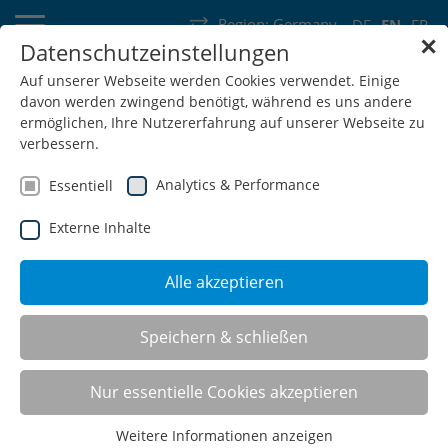
Region:
Germany
DE
EN
FR
✕
Datenschutzeinstellungen
Germany
Switzerland
Austria
Belgium
France
Auf unserer Webseite werden Cookies verwendet. Einige
davon werden zwingend benötigt, während es uns andere
Luxembourg
Netherlands
Wallonia
ermöglichen, Ihre Nutzererfahrung auf unserer Webseite zu
verbessern.
Analytics & Performance
Essentiell
Externe Inhalte
SHOP
Alle akzeptieren
Speichern & schließen
Nur essentielle Cookies akzeptieren
Weitere Informationen anzeigen