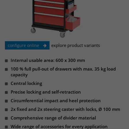
identifizieren. Die Daten werde lokal
auf unserem Server gespeichert und
sind damit externen Unternehmen
unzugänglich.
Name
_pk_ref
explore product variants
configure online
Anbieter
Matomo
Internal usable area: 600 x 300 mm
Laufzeit
6 Monate
100 % full pull-out of drawers with max. 35 kg load
capacity
Das Cookie wird von Matomo
Central locking
instralliert. Das Cookie wird verwendet,
um Besucher-, Sitzungs- und
Precise locking and self-retraction
Kampagnendaten zu berechnen und
Circumferential impact and heel protection
die Nutzung der Website für den
2x fixed and 2x steering caster with locks, Ø 100 mm
Analysebericht der Website zu
verfolgen. Die Cookies speichern
Comprehensive range of divider material
Zweck
Informationen anonym und weisen
Wide range of accessories for every application
eine randoly generierte Nummer zu,