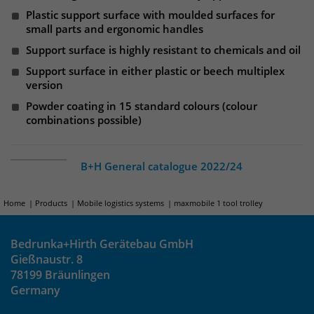
um eindeutige Besucher zu
Plastic support surface with moulded surfaces for
small parts and ergonomic handles
identifizieren. Die Daten werde lokal
auf unserem Server gespeichert und
Support surface is highly resistant to chemicals and oil
sind damit externen Unternehmen
Support surface in either plastic or beech multiplex
unzugänglich.
version
Powder coating in 15 standard colours (colour
combinations possible)
Name
_pk_ses
Anbieter
Matomo
B+H General catalogue 2022/24
Laufzeit
30 Minuten
Home
Products
Mobile logistics systems
maxmobile 1 tool trolley
Das Cookie wird genutzt um temporär
Zweck
Session Daten zu speichern
Bedrunka+Hirth Gerätebau GmbH
Gießnaustr. 8
78199 Bräunlingen
Name
_pk_cvar
Germany
Anbieter
Matomo