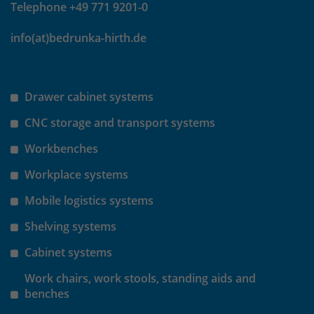
Telephone +49 771 9201-0
Laufzeit
30 Minuten
info(at)bedrunka-hirth.de
Das Cookie wird genutzt um temporär
Zweck
Session Daten zu speichern
Drawer cabinet systems
CNC storage and transport systems
Name
_pk_hsr
Workbenches
Anbieter
Matomo
Workplace systems
Laufzeit
30 Minuten
Mobile logistics systems
Das Cookie wird genutzt um temporär
Shelving systems
Zweck
Session Daten zu speichern
Cabinet systems
Work chairs, work stools, standing aids and
Name
_pk_testcookie
benches