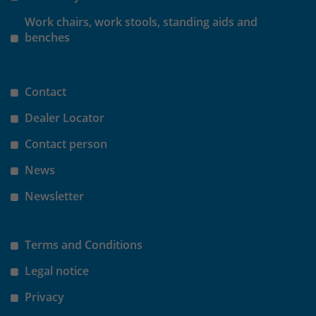
Work chairs, work stools, standing aids and
Laufzeit
30 Minuten
benches
Das Cookie wird genutzt um temporär
Zweck
Session Daten zu speichern
Contact
Dealer Locator
Name
_pk_hsr
Contact person
Anbieter
Matomo
News
Laufzeit
30 Minuten
Newsletter
Das Cookie wird genutzt um temporär
Zweck
Session Daten zu speichern
Terms and Conditions
Legal notice
Name
_pk_testcookie
Privacy