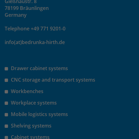
Gießnaustr. 8
um eindeutige Besucher zu
78199 Bräunlingen
identifizieren. Die Daten werde lokal
Germany
auf unserem Server gespeichert und
sind damit externen Unternehmen
Telephone +49 771 9201-0
unzugänglich.
info(at)bedrunka-hirth.de
Name
_pk_ses
Drawer cabinet systems
Anbieter
Matomo
CNC storage and transport systems
Laufzeit
30 Minuten
Workbenches
Das Cookie wird genutzt um temporär
Zweck
Workplace systems
Session Daten zu speichern
Mobile logistics systems
Name
_pk_cvar
Shelving systems
Cabinet systems
Anbieter
Matomo