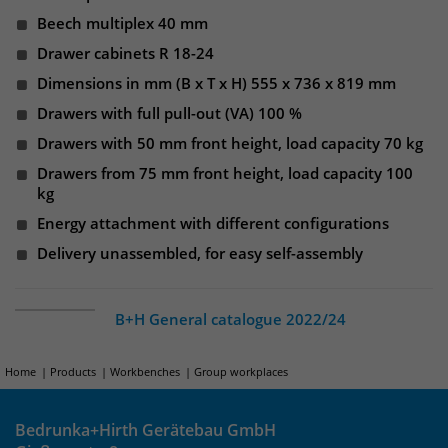
identifizieren. Die Daten werde lokal
Beech multiplex 40 mm
auf unserem Server gespeichert und
sind damit externen Unternehmen
Drawer cabinets R 18-24
unzugänglich.
Dimensions in mm (B x T x H) 555 x 736 x 819 mm
Drawers with full pull-out (VA) 100 %
Name
_pk_ref
Drawers with 50 mm front height, load capacity 70 kg
Drawers from 75 mm front height, load capacity 100
Anbieter
Matomo
kg
Energy attachment with different configurations
Laufzeit
6 Monate
Delivery unassembled, for easy self-assembly
Das Cookie wird von Matomo
instralliert. Das Cookie wird verwendet,
um Besucher-, Sitzungs- und
B+H General catalogue 2022/24
Kampagnendaten zu berechnen und
die Nutzung der Website für den
Home
Products
Workbenches
Group workplaces
Analysebericht der Website zu
verfolgen. Die Cookies speichern
Zweck
Informationen anonym und weisen
Bedrunka+Hirth Gerätebau GmbH
eine randoly generierte Nummer zu,