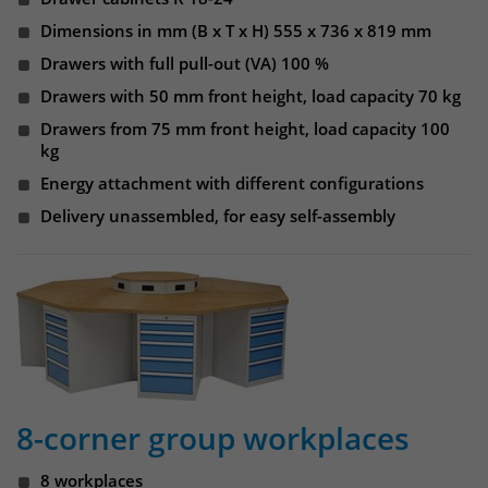
Websitebesucher für die Dauer des
Besuchs der Webseite zu identifizieren.
Dimensions in mm (B x T x H) 555 x 736 x 819 mm
Anbieter
TYPO3
Drawers with full pull-out (VA) 100 %
Laufzeit
1 Jahr
Drawers with 50 mm front height, load capacity 70 kg
Name
_pk_id
Drawers from 75 mm front height, load capacity 100
Enthält die gewählten Tracking-Optin-
kg
Anbieter
Matomo
Zweck
Einstellungen.
Energy attachment with different configurations
Laufzeit
13 Monate
Delivery unassembled, for easy self-assembly
Das Cookie wird von Matomo installiert.
Das Cookie wird verwendet, um
Besucher-, Sitzungs- und
Kampagnendaten zu berechnen und
die Nutzung der Website für den
Analysebericht der Website zu
verfolgen. Die Cookies speichern
Zweck
Informationen anonym und weisen
8-corner group workplaces
eine randoly generierte Nummer zu,
um eindeutige Besucher zu
8 workplaces