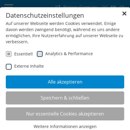
Region:
Germany
DE
EN
FR
✕
Datenschutzeinstellungen
Germany
Switzerland
Austria
Belgium
France
Auf unserer Webseite werden Cookies verwendet. Einige
davon werden zwingend benötigt, während es uns andere
Luxembourg
Netherlands
Wallonia
ermöglichen, Ihre Nutzererfahrung auf unserer Webseite zu
verbessern.
Analytics & Performance
Essentiell
Externe Inhalte
SHOP
Alle akzeptieren
Speichern & schließen
Nur essentielle Cookies akzeptieren
Weitere Informationen anzeigen