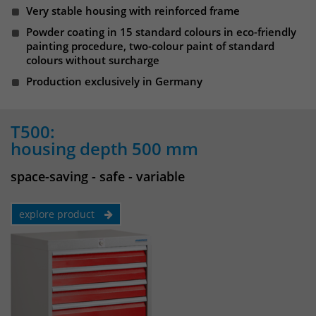
Websitebesucher für die Dauer des
Very stable housing with reinforced frame
Besuchs der Webseite zu identifizieren.
Anbieter
TYPO3
Powder coating in 15 standard colours in eco-friendly
painting procedure, two-colour paint of standard
colours without surcharge
Laufzeit
1 Jahr
Name
_pk_id
Production exclusively in Germany
Enthält die gewählten Tracking-Optin-
Anbieter
Matomo
Zweck
Einstellungen.
T500:
Laufzeit
13 Monate
housing depth 500 mm
Das Cookie wird von Matomo installiert.
space-saving - safe - variable
Das Cookie wird verwendet, um
Besucher-, Sitzungs- und
Kampagnendaten zu berechnen und
explore product
die Nutzung der Website für den
Analysebericht der Website zu
verfolgen. Die Cookies speichern
Zweck
Informationen anonym und weisen
eine randoly generierte Nummer zu,
um eindeutige Besucher zu