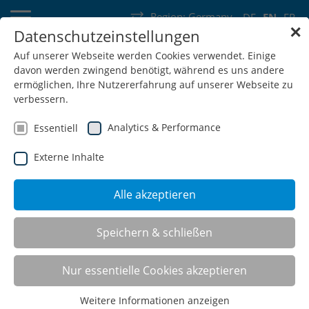
Region:
Germany
DE
EN
FR
✕
Datenschutzeinstellungen
Germany
Switzerland
Austria
Belgium
France
Auf unserer Webseite werden Cookies verwendet. Einige
davon werden zwingend benötigt, während es uns andere
Luxembourg
Netherlands
Wallonia
ermöglichen, Ihre Nutzererfahrung auf unserer Webseite zu
verbessern.
Analytics & Performance
Essentiell
Externe Inhalte
SHOP
Alle akzeptieren
Drawer cabinets
Speichern & schließen
Nur essentielle Cookies akzeptieren
Weitere Informationen anzeigen