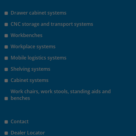
Drawer cabinet systems
Laufzeit
30 Minuten
CNC storage and transport systems
Das Cookie wird genutzt um temporär
Zweck
Session Daten zu speichern
Workbenches
Workplace systems
Name
_pk_hsr
Mobile logistics systems
Anbieter
Matomo
Shelving systems
Cabinet systems
Laufzeit
30 Minuten
Work chairs, work stools, standing aids and
Das Cookie wird genutzt um temporär
benches
Zweck
Session Daten zu speichern
Contact
Name
_pk_testcookie
Dealer Locator