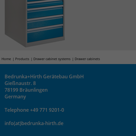
um eindeutige Besucher zu
identifizieren. Die Daten werde lokal
auf unserem Server gespeichert und
sind damit externen Unternehmen
unzugänglich.
Name
_pk_ses
Home
Products
Drawer cabinet systems
Drawer cabinets
Anbieter
Matomo
Bedrunka+Hirth Gerätebau GmbH
Laufzeit
30 Minuten
Gießnaustr. 8
78199 Bräunlingen
Das Cookie wird genutzt um temporär
Germany
Zweck
Session Daten zu speichern
Telephone +49 771 9201-0
Name
_pk_cvar
info(at)bedrunka-hirth.de
Anbieter
Matomo