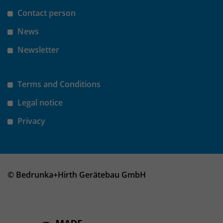
Anbieter
Matomo
Contact person
Laufzeit
wenige Sekunden
News
Das Cookie wird gesetzt um zu
Newsletter
überprüfen ob der Browser erlaubt
Zweck
Cookies zu setzen. Es wird direkt nach
demTest wieder gelöscht.
Terms and Conditions
Legal notice
Privacy
© Bedrunka+Hirth Gerätebau GmbH