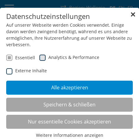
Region:
Wallonie
DE
EN
FR
✕
Datenschutzeinstellungen
Deutschland
Schweiz
Österreich
Belgien
Frankreich
Auf unserer Webseite werden Cookies verwendet. Einige
davon werden zwingend benötigt, während es uns andere
Luxemburg
Niederlande
Wallonie
ermöglichen, Ihre Nutzererfahrung auf unserer Webseite zu
verbessern.
Analytics & Performance
Essentiell
Externe Inhalte
SHOP
Alle akzeptieren
Speichern & schließen
Schubladenschranksysteme
Nur essentielle Cookies akzeptieren
Sie möchten Ihre Werkstatt einrichten und
ausstatten? …mit unseren attraktiven
Weitere Informationen anzeigen
Schränken schaffen Sie Ordnung bis ins