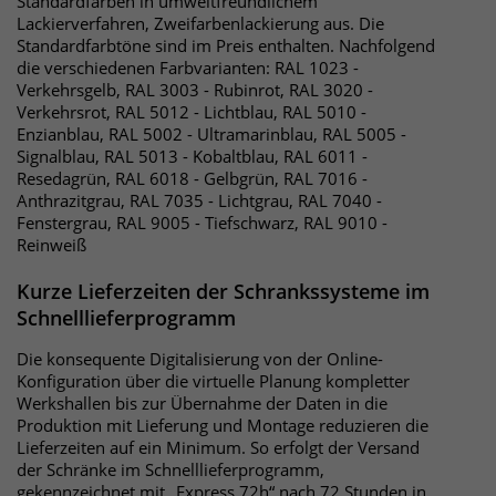
Standardfarben in umweltfreundlichem
identifizieren. Die Daten werde lokal
Lackierverfahren, Zweifarbenlackierung aus. Die
auf unserem Server gespeichert und
Standardfarbtöne sind im Preis enthalten. Nachfolgend
sind damit externen Unternehmen
die verschiedenen Farbvarianten: RAL 1023 -
unzugänglich.
Verkehrsgelb, RAL 3003 - Rubinrot, RAL 3020 -
Verkehrsrot, RAL 5012 - Lichtblau, RAL 5010 -
Enzianblau, RAL 5002 - Ultramarinblau, RAL 5005 -
Name
_pk_ref
Signalblau, RAL 5013 - Kobaltblau, RAL 6011 -
Resedagrün, RAL 6018 - Gelbgrün, RAL 7016 -
Anbieter
Matomo
Anthrazitgrau, RAL 7035 - Lichtgrau, RAL 7040 -
Fenstergrau, RAL 9005 - Tiefschwarz, RAL 9010 -
Reinweiß
Laufzeit
6 Monate
Kurze Lieferzeiten der Schrankssysteme im
Das Cookie wird von Matomo
Schnelllieferprogramm
instralliert. Das Cookie wird verwendet,
um Besucher-, Sitzungs- und
Die konsequente Digitalisierung von der Online-
Kampagnendaten zu berechnen und
Konfiguration über die virtuelle Planung kompletter
die Nutzung der Website für den
Werkshallen bis zur Übernahme der Daten in die
Analysebericht der Website zu
Produktion mit Lieferung und Montage reduzieren die
verfolgen. Die Cookies speichern
Lieferzeiten auf ein Minimum. So erfolgt der Versand
Zweck
der Schränke im Schnelllieferprogramm,
Informationen anonym und weisen
gekennzeichnet mit „Express 72h“ nach 72 Stunden in
eine randoly generierte Nummer zu,