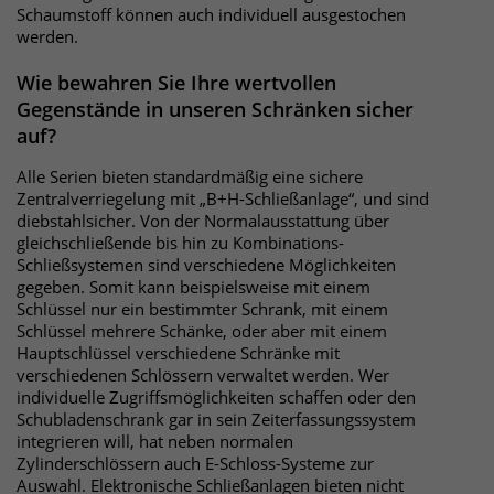
Anbieter
Matomo
Schaumstoff können auch individuell ausgestochen
werden.
Laufzeit
wenige Sekunden
Wie bewahren Sie Ihre wertvollen
Das Cookie wird gesetzt um zu
Gegenstände in unseren Schränken sicher
überprüfen ob der Browser erlaubt
auf?
Zweck
Cookies zu setzen. Es wird direkt nach
demTest wieder gelöscht.
Alle Serien bieten standardmäßig eine sichere
Zentralverriegelung mit „B+H-Schließanlage“, und sind
diebstahlsicher. Von der Normalausstattung über
gleichschließende bis hin zu Kombinations-
Schließsystemen sind verschiedene Möglichkeiten
gegeben. Somit kann beispielsweise mit einem
Schlüssel nur ein bestimmter Schrank, mit einem
Schlüssel mehrere Schänke, oder aber mit einem
Hauptschlüssel verschiedene Schränke mit
verschiedenen Schlössern verwaltet werden. Wer
individuelle Zugriffsmöglichkeiten schaffen oder den
Schubladenschrank gar in sein Zeiterfassungssystem
integrieren will, hat neben normalen
Zylinderschlössern auch E-Schloss-Systeme zur
Auswahl. Elektronische Schließanlagen bieten nicht