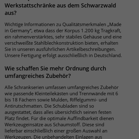
Werkstattschränke aus dem Schwarzwald
aus?
Laufzeit
30 Minuten
Wichtige Informationen zu Qualitätsmerkmalen „Made
Das Cookie wird genutzt um temporär
in Germany“, etwa dass der Korpus 1.200 kg Tragkraft,
Zweck
Session Daten zu speichern
ein rahmenverstärktes, sehr stabiles Gehäuse und eine
verschweißte Stahlblechkonstruktion bieten, erhalten
Sie in unseren ausführlichen Artikelbeschreibungen.
Unsere Fertigung erfolgt ausschließlich in Deutschland.
Name
_pk_hsr
Wie schaffen Sie mehr Ordnung durch
Anbieter
Matomo
umfangreiches Zubehör?
Laufzeit
30 Minuten
Alle Schrankserien umfassen umfangreiches Zubehör
wie passende Kleinteilekästen und Trennwände mit 6
Das Cookie wird genutzt um temporär
bis 18 Fächern sowie Mulden, Riffelgummi- und
Zweck
Session Daten zu speichern
Antirutschmatten. Die Schubladen sind so
ausgestattet, dass alles übersichtlich seinen festen
Platz findet. Für die optimale Auffindbarkeit dienen
Werkzeugeinsätze aus Schaumstoff. Diese sind
Name
_pk_testcookie
lieferbar einschließlich einer großen Auswahl an
Werkzeugen. Die unbehandelten Einlagen aus