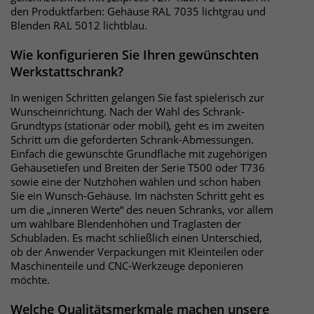
den Produktfarben: Gehäuse RAL 7035 lichtgrau und
um eindeutige Besucher zu
Blenden RAL 5012 lichtblau.
identifizieren. Die Daten werde lokal
auf unserem Server gespeichert und
Wie konfigurieren Sie Ihren gewünschten
sind damit externen Unternehmen
Werkstattschrank?
unzugänglich.
In wenigen Schritten gelangen Sie fast spielerisch zur
Wunscheinrichtung. Nach der Wahl des Schrank-
Name
_pk_ses
Grundtyps (stationär oder mobil), geht es im zweiten
Schritt um die geforderten Schrank-Abmessungen.
Einfach die gewünschte Grundfläche mit zugehörigen
Anbieter
Matomo
Gehäusetiefen und Breiten der Serie T500 oder T736
sowie eine der Nutzhöhen wählen und schon haben
Laufzeit
30 Minuten
Sie ein Wunsch-Gehäuse. Im nächsten Schritt geht es
um die „inneren Werte“ des neuen Schranks, vor allem
Das Cookie wird genutzt um temporär
um wählbare Blendenhöhen und Traglasten der
Zweck
Session Daten zu speichern
Schubladen. Es macht schließlich einen Unterschied,
ob der Anwender Verpackungen mit Kleinteilen oder
Maschinenteile und CNC-Werkzeuge deponieren
möchte.
Name
_pk_cvar
Welche Qualitätsmerkmale machen unsere
Anbieter
Matomo