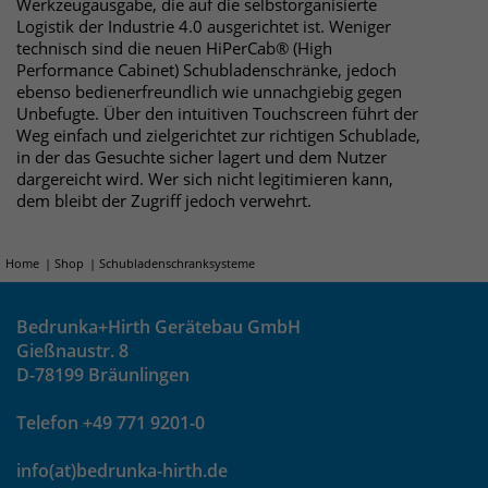
Werkzeugausgabe, die auf die selbstorganisierte
Logistik der Industrie 4.0 ausgerichtet ist. Weniger
technisch sind die neuen HiPerCab® (High
Performance Cabinet) Schubladenschränke, jedoch
ebenso bedienerfreundlich wie unnachgiebig gegen
Unbefugte. Über den intuitiven Touchscreen führt der
Weg einfach und zielgerichtet zur richtigen Schublade,
in der das Gesuchte sicher lagert und dem Nutzer
dargereicht wird. Wer sich nicht legitimieren kann,
dem bleibt der Zugriff jedoch verwehrt.
Home
Shop
Schubladenschranksysteme
Bedrunka+Hirth Gerätebau GmbH
Gießnaustr. 8
D-78199 Bräunlingen
Telefon +49 771 9201-0
info(at)bedrunka-hirth.de