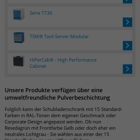
Websitebesucher für die Dauer des
Besuchs der Webseite zu identifizieren.
Serie T736
Anbieter
TYPO3
Laufzeit
1 Jahr
Name
_pk_id
TSM® Tool-Server-Modular
Enthält die gewählten Tracking-Optin-
Anbieter
Matomo
Zweck
Einstellungen.
Laufzeit
13 Monate
HiPerCab® - High Performance
Cabinet
Das Cookie wird von Matomo installiert.
Das Cookie wird verwendet, um
Besucher-, Sitzungs- und
Unsere Produkte verfügen über eine
Kampagnendaten zu berechnen und
umweltfreundliche Pulverbeschichtung
die Nutzung der Website für den
Analysebericht der Website zu
Folglich kann der Schubladenschrank mit 15 Standard-
verfolgen. Die Cookies speichern
Farben in RAL-Tönen dem eigenen Geschmack oder
Zweck
Informationen anonym und weisen
Corporate Design angepasst werden. Ob nun
eine randoly generierte Nummer zu,
Resedagrün mit Frontfarbe Gelb oder doch eher ein
um eindeutige Besucher zu
neutrales Lichtgrau - Sie wählen aus einer der 15