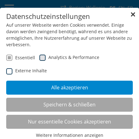
Region:
Wallonie
DE
EN
FR
✕
Datenschutzeinstellungen
Deutschland
Schweiz
Österreich
Belgien
Frankreich
Auf unserer Webseite werden Cookies verwendet. Einige
davon werden zwingend benötigt, während es uns andere
Luxemburg
Niederlande
Wallonie
ermöglichen, Ihre Nutzererfahrung auf unserer Webseite zu
verbessern.
Analytics & Performance
Essentiell
Externe Inhalte
SHOP
Alle akzeptieren
Speichern & schließen
Nur essentielle Cookies akzeptieren
Weitere Informationen anzeigen