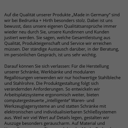
Websitebesucher für die Dauer des
Besuchs der Webseite zu identifizieren.
Anbieter
TYPO3
Auf die Qualität unserer Produkte „Made in Germany“ sind
wir bei Bedrunka + Hirth besonders stolz. Dabei ist uns
Laufzeit
1 Jahr
bewusst, dass unsere eigenen Qualitätsansprüche immer
Name
_pk_id
wieder neu durch Sie, unsere Kundinnen und Kunden
justiert werden. Sie sagen, welche Gesamtleistung aus
Enthält die gewählten Tracking-Optin-
Anbieter
Matomo
Zweck
Qualität, Produkteigenschaft und Service wir erreichen
Einstellungen.
müssen. Der ständige Austausch darüber, in der Beratung,
Laufzeit
13 Monate
im persönlichen Gespräch, ist uns sehr wichtig.
Das Cookie wird von Matomo installiert.
Darauf können Sie sich verlassen: Für die Herstellung
unserer Schränke, Werkbänke und modularen
Das Cookie wird verwendet, um
Regallösungen verwenden wir nur hochwertige Stahlbleche
Besucher-, Sitzungs- und
und Stahlrohre. Die Produktgestaltung folgt sich
Kampagnendaten zu berechnen und
verändernden Anforderungen. So entwickeln wir
die Nutzung der Website für den
Arbeitsplatzsysteme ergonomisch weiter, bieten
Analysebericht der Website zu
computergesteuerte „intelligente“ Waren- und
verfolgen. Die Cookies speichern
Werkzeuglagersysteme an und statten Schränke mit
Zweck
Informationen anonym und weisen
elektronischen und individualisierbaren Schließsystemen
eine randoly generierte Nummer zu,
aus. Weil wir viel Wert auf Details legen, gestalten wir
um eindeutige Besucher zu
Auszüge besonders geräuscharm. Auf Material und