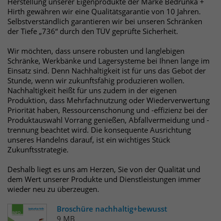
identifizieren. Die Daten werde lokal
Herstellung unserer Eigenprodukte der Marke Bedrunka +
Hirth gewähren wir eine Qualitätsgarantie von 10 Jahren.
auf unserem Server gespeichert und
Selbstverständlich garantieren wir bei unseren Schränken
sind damit externen Unternehmen
der Tiefe „736“ durch den TÜV geprüfte Sicherheit.
unzugänglich.
Wir möchten, dass unsere robusten und langlebigen
Schränke, Werkbänke und Lagersysteme bei Ihnen lange im
Name
_pk_ref
Einsatz sind. Denn Nachhaltigkeit ist für uns das Gebot der
Stunde, wenn wir zukunftsfähig produzieren wollen.
Anbieter
Matomo
Nachhaltigkeit heißt für uns zudem in der eigenen
Produktion, dass Mehrfachnutzung oder Wiederverwertung
Priorität haben, Ressourcenschonung und -effizienz bei der
Laufzeit
6 Monate
Produktauswahl Vorrang genießen, Abfallvermeidung und -
trennung beachtet wird. Die konsequente Ausrichtung
Das Cookie wird von Matomo
unseres Handelns darauf, ist ein wichtiges Stück
instralliert. Das Cookie wird verwendet,
Zukunftsstrategie.
um Besucher-, Sitzungs- und
Kampagnendaten zu berechnen und
Deshalb liegt es uns am Herzen, Sie von der Qualität und
die Nutzung der Website für den
dem Wert unserer Produkte und Dienstleistungen immer
Analysebericht der Website zu
wieder neu zu überzeugen.
verfolgen. Die Cookies speichern
Zweck
Broschüre nachhaltig+bewusst
Informationen anonym und weisen
9 MB
eine randoly generierte Nummer zu,