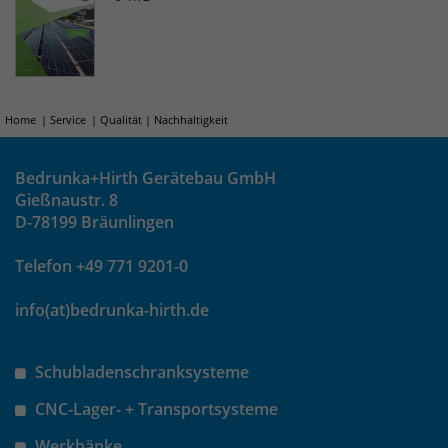
um eindeutige Besucher zu
identifizieren. Die Daten werde lokal
auf unserem Server gespeichert und
sind damit externen Unternehmen
unzugänglich.
Home
Service
Qualität | Nachhaltigkeit
Name
_pk_ses
Bedrunka+Hirth Gerätebau GmbH
Gießnaustr. 8
D-78199 Bräunlingen
Anbieter
Matomo
Telefon +49 771 9201-0
Laufzeit
30 Minuten
info(at)bedrunka-hirth.de
Das Cookie wird genutzt um temporär
Zweck
Session Daten zu speichern
Schubladenschranksysteme
Name
_pk_cvar
CNC-Lager- + Transportsysteme
Werkbänke
Anbieter
Matomo