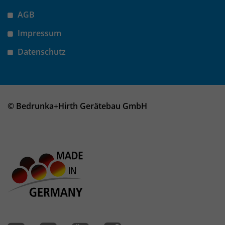
Anbieter
Matomo
AGB
Laufzeit
wenige Sekunden
Impressum
Das Cookie wird gesetzt um zu
Datenschutz
überprüfen ob der Browser erlaubt
Zweck
Cookies zu setzen. Es wird direkt nach
demTest wieder gelöscht.
© Bedrunka+Hirth Gerätebau GmbH