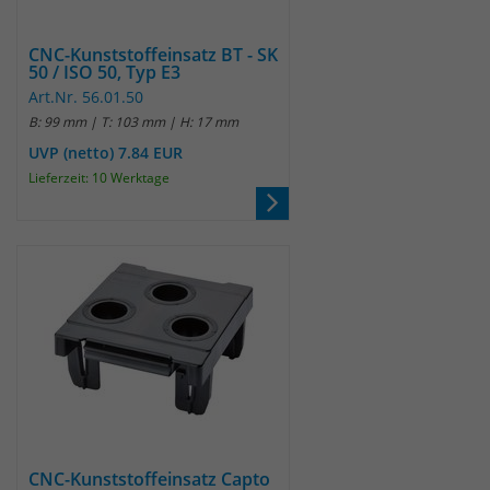
identifizieren. Die Daten werde lokal
auf unserem Server gespeichert und
sind damit externen Unternehmen
CNC-Kunststoffeinsatz BT - SK
50 / ISO 50, Typ E3
unzugänglich.
Art.Nr. 56.01.50
B: 99 mm | T: 103 mm | H: 17 mm
Name
_pk_ref
UVP (netto) 7.84 EUR
Lieferzeit: 10 Werktage
Anbieter
Matomo
Laufzeit
6 Monate
Das Cookie wird von Matomo
instralliert. Das Cookie wird verwendet,
um Besucher-, Sitzungs- und
Kampagnendaten zu berechnen und
die Nutzung der Website für den
Analysebericht der Website zu
verfolgen. Die Cookies speichern
Zweck
Informationen anonym und weisen
CNC-Kunststoffeinsatz Capto
eine randoly generierte Nummer zu,