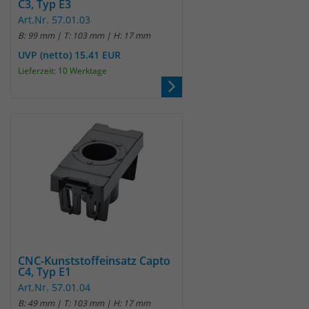
C3, Typ E3
um eindeutige Besucher zu
Art.Nr. 57.01.03
identifizieren. Die Daten werde lokal
B: 99 mm | T: 103 mm | H: 17 mm
auf unserem Server gespeichert und
UVP (netto) 15.41 EUR
sind damit externen Unternehmen
Lieferzeit: 10 Werktage
unzugänglich.
Name
_pk_ses
Anbieter
Matomo
Laufzeit
30 Minuten
Das Cookie wird genutzt um temporär
Zweck
Session Daten zu speichern
CNC-Kunststoffeinsatz Capto
C4, Typ E1
Name
_pk_cvar
Art.Nr. 57.01.04
B: 49 mm | T: 103 mm | H: 17 mm
Anbieter
Matomo