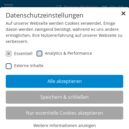
Region:
Wallonie
DE
EN
FR
✕
Datenschutzeinstellungen
Deutschland
Schweiz
Österreich
Belgien
Frankreich
Auf unserer Webseite werden Cookies verwendet. Einige
davon werden zwingend benötigt, während es uns andere
Luxemburg
Niederlande
Wallonie
ermöglichen, Ihre Nutzererfahrung auf unserer Webseite zu
verbessern.
Analytics & Performance
Essentiell
Externe Inhalte
SHOP
Alle akzeptieren
CNC-Werkzeugeinsätze
Speichern & schließen
Nur essentielle Cookies akzeptieren
Weitere Informationen anzeigen