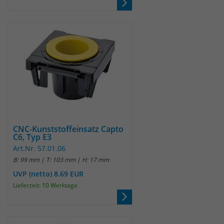
Anbieter
Matomo
Laufzeit
wenige Sekunden
Das Cookie wird gesetzt um zu
überprüfen ob der Browser erlaubt
Zweck
Cookies zu setzen. Es wird direkt nach
demTest wieder gelöscht.
CNC-Kunststoffeinsatz Capto
C6, Typ E3
Art.Nr. 57.01.06
B: 99 mm | T: 103 mm | H: 17 mm
UVP (netto) 8.69 EUR
Lieferzeit: 10 Werktage