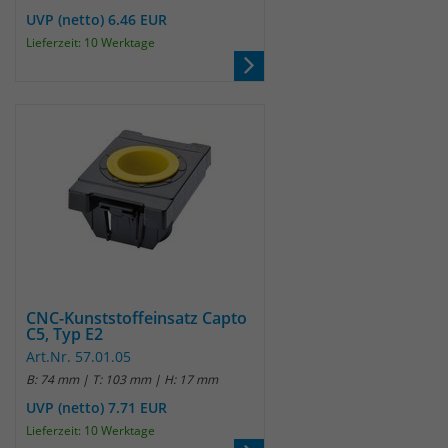
UVP (netto) 6.46 EUR
Laufzeit
30 Minuten
Lieferzeit: 10 Werktage
Das Cookie wird genutzt um temporär
Zweck
Session Daten zu speichern
Name
_pk_hsr
Anbieter
Matomo
Laufzeit
30 Minuten
Das Cookie wird genutzt um temporär
CNC-Kunststoffeinsatz Capto
Zweck
C5, Typ E2
Session Daten zu speichern
Art.Nr. 57.01.05
B: 74 mm | T: 103 mm | H: 17 mm
Name
_pk_testcookie
UVP (netto) 7.71 EUR
Lieferzeit: 10 Werktage