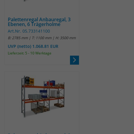
identifizieren. Die Daten werde lokal
auf unserem Server gespeichert und
sind damit externen Unternehmen
Palettenregal Anbauregal, 3
unzugänglich.
Ebenen, 6 Trägerholme
Art.Nr. 05.733141100
B: 2785 mm | T: 1100 mm | H: 3500 mm
Name
_pk_ref
UVP (netto) 1.068.81 EUR
Lieferzeit: 5 - 10 Werktage
Anbieter
Matomo
Laufzeit
6 Monate
Das Cookie wird von Matomo
instralliert. Das Cookie wird verwendet,
um Besucher-, Sitzungs- und
Kampagnendaten zu berechnen und
die Nutzung der Website für den
Analysebericht der Website zu
verfolgen. Die Cookies speichern
Zweck
Informationen anonym und weisen
eine randoly generierte Nummer zu,