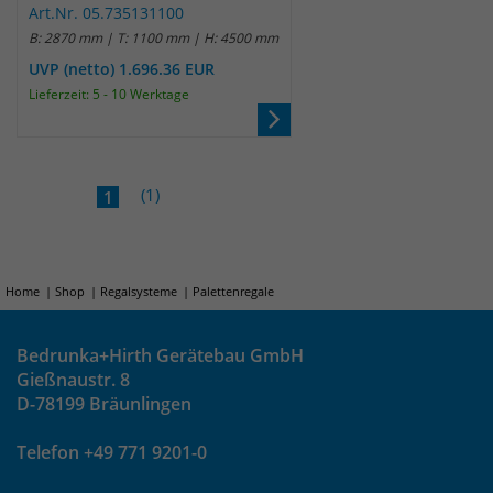
Art.Nr. 05.735131100
B: 2870 mm | T: 1100 mm | H: 4500 mm
UVP (netto) 1.696.36 EUR
Lieferzeit: 5 - 10 Werktage
(1)
1
Home
Shop
Regalsysteme
Palettenregale
Bedrunka+Hirth Gerätebau GmbH
Gießnaustr. 8
D-78199 Bräunlingen
Telefon +49 771 9201-0