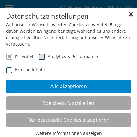
Region:
Wallonie
DE
EN
FR
✕
Datenschutzeinstellungen
Deutschland
Schweiz
Österreich
Belgien
Frankreich
Auf unserer Webseite werden Cookies verwendet. Einige
davon werden zwingend benötigt, während es uns andere
Luxemburg
Niederlande
Wallonie
ermöglichen, Ihre Nutzererfahrung auf unserer Webseite zu
verbessern.
Analytics & Performance
Essentiell
Externe Inhalte
SHOP
Alle akzeptieren
Speichern & schließen
Palettenregale
Nur essentielle Cookies akzeptieren
Weitere Informationen anzeigen