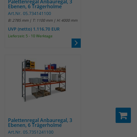
Palettenregal Anbauregal, 3
Ebenen, 6 Trägerholme
um eindeutige Besucher zu
identifizieren. Die Daten werde lokal
Art.Nr. 05.734141100
auf unserem Server gespeichert und
B: 2785 mm | T: 1100 mm | H: 4000 mm
sind damit externen Unternehmen
UVP (netto) 1.116.70 EUR
unzugänglich.
Lieferzeit: 5 - 10 Werktage
Name
_pk_ses
Anbieter
Matomo
Laufzeit
30 Minuten
Das Cookie wird genutzt um temporär
Zweck
Session Daten zu speichern
Palettenregal Anbauregal, 3
Name
_pk_cvar
Ebenen, 6 Trägerholme
Art.Nr. 05.7351241100
Anbieter
Matomo