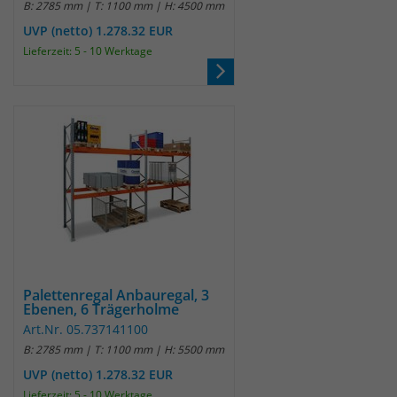
B: 2785 mm | T: 1100 mm | H: 4500 mm
UVP (netto) 1.278.32 EUR
Laufzeit
30 Minuten
Lieferzeit: 5 - 10 Werktage
Das Cookie wird genutzt um temporär
Zweck
Session Daten zu speichern
Name
_pk_hsr
Anbieter
Matomo
Laufzeit
30 Minuten
Das Cookie wird genutzt um temporär
Zweck
Palettenregal Anbauregal, 3
Session Daten zu speichern
Ebenen, 6 Trägerholme
Art.Nr. 05.737141100
B: 2785 mm | T: 1100 mm | H: 5500 mm
Name
_pk_testcookie
UVP (netto) 1.278.32 EUR
Lieferzeit: 5 - 10 Werktage