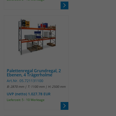
Anbieter
Matomo
Laufzeit
wenige Sekunden
Das Cookie wird gesetzt um zu
überprüfen ob der Browser erlaubt
Zweck
Cookies zu setzen. Es wird direkt nach
demTest wieder gelöscht.
Palettenregal Grundregal, 2
Ebenen, 4 Trägerholme
Art.Nr. 05.721131100
B: 2870 mm | T: 1100 mm | H: 2500 mm
UVP (netto) 1.027.78 EUR
Lieferzeit: 5 - 10 Werktage