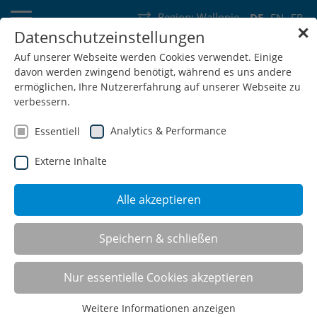
Region:
Wallonie
DE
EN
FR
✕
Datenschutzeinstellungen
Deutschland
Schweiz
Österreich
Belgien
Frankreich
Auf unserer Webseite werden Cookies verwendet. Einige
davon werden zwingend benötigt, während es uns andere
Luxemburg
Niederlande
Wallonie
ermöglichen, Ihre Nutzererfahrung auf unserer Webseite zu
verbessern.
Analytics & Performance
Essentiell
Externe Inhalte
SHOP
Alle akzeptieren
EINKAUF,
Speichern & schließen
VERKAUF,
ALLE
GESCHÄFTSLEITUNG
AUSSENDIENST
VERSAND
UND
MARKETING
Nur essentielle Cookies akzeptieren
Weitere Informationen anzeigen
PRODUKTION
BUCHHALTUNG UND PERSONAL