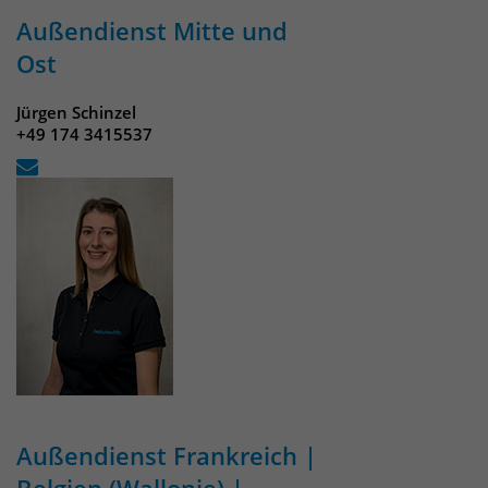
Außendienst Mitte und
Laufzeit
30 Minuten
Ost
Das Cookie wird genutzt um temporär
Zweck
Jürgen Schinzel
Session Daten zu speichern
+49 174 3415537
Name
_pk_hsr
Anbieter
Matomo
Laufzeit
30 Minuten
Das Cookie wird genutzt um temporär
Zweck
Session Daten zu speichern
Name
_pk_testcookie
Außendienst Frankreich |