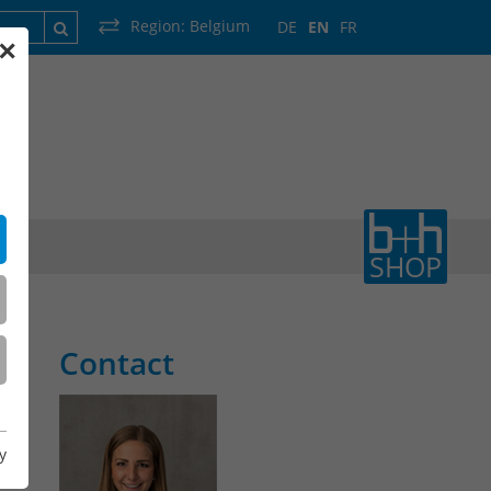
Region:
Belgium
DE
EN
FR
✕
France
Luxembourg
Netherlands
Wallonia
SHOP
Contact
y