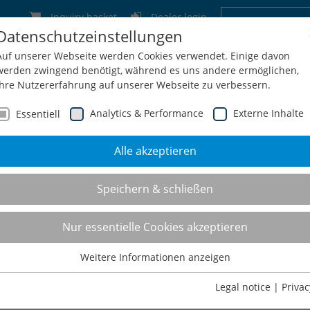
Inquiry basket
Dealer login
Datenschutzeinstellungen
Germany
Switzerland
Austria
Belgium
Auf unserer Webseite werden Cookies verwendet. Einige davon
werden zwingend benötigt, während es uns andere ermöglichen,
Ihre Nutzererfahrung auf unserer Webseite zu verbessern.
Analytics & Performance
Externe Inhalte
Essentiell
Alle akzeptieren
Service
Configuration + Inquiry
Shop
Contact
Speichern & schließen
Nur essentielle Cookies akzeptieren
Weitere Informationen anzeigen
Essentiell
Essentielle Cookies werden für grundlegende Funktionen der
Legal notice
|
Privac
Webseite benötigt. Dadurch ist gewährleistet, dass die Webseite