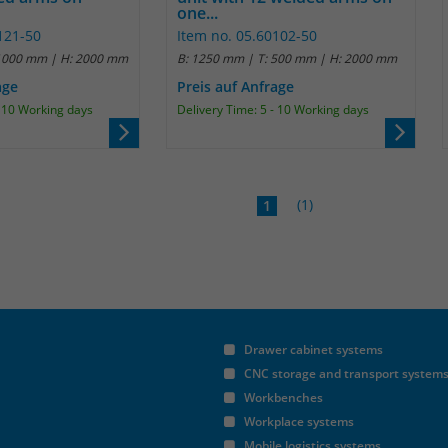
one...
Anbieter
Matomo
121-50
Item no. 05.60102-50
 1000 mm | H: 2000 mm
B: 1250 mm | T: 500 mm | H: 2000 mm
Laufzeit
30 Minuten
age
Preis auf Anfrage
- 10 Working days
Delivery Time: 5 - 10 Working days
Das Cookie wird genutzt um temporär
Zweck
Session Daten zu speichern
(1)
1
Name
_pk_cvar
Anbieter
Matomo
Laufzeit
30 Minuten
Das Cookie wird genutzt um temporär
Drawer cabinet systems
Zweck
Session Daten zu speichern
CNC storage and transport system
Workbenches
Workplace systems
Name
_pk_hsr
Mobile logistics systems