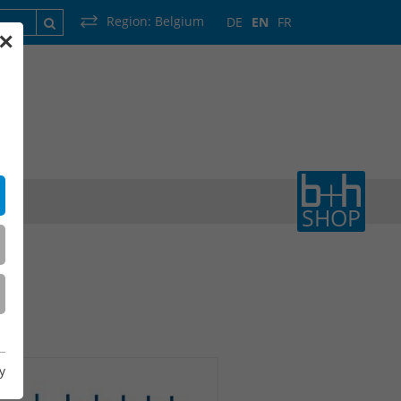
Region:
Belgium
DE
EN
FR
✕
France
Luxembourg
Netherlands
Wallonia
SHOP
y