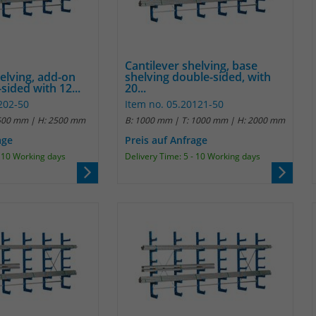
Laufzeit
1 Jahr
Name
_pk_id
Enthält die gewählten Tracking-Optin-
Zweck
Einstellungen.
Anbieter
Matomo
Cantilever shelving, base
helving, add-on
shelving double-sided, with
Laufzeit
13 Monate
sided with 12...
20...
202-50
Item no. 05.20121-50
Das Cookie wird von Matomo installiert. Das
 500 mm | H: 2500 mm
B: 1000 mm | T: 1000 mm | H: 2000 mm
Cookie wird verwendet, um Besucher-,
age
Preis auf Anfrage
Sitzungs- und Kampagnendaten zu
- 10 Working days
Delivery Time: 5 - 10 Working days
berechnen und die Nutzung der Website für
den Analysebericht der Website zu verfolgen.
Zweck
Die Cookies speichern Informationen anonym
und weisen eine randoly generierte Nummer
zu, um eindeutige Besucher zu identifizieren.
Die Daten werde lokal auf unserem Server
gespeichert und sind damit externen
Unternehmen unzugänglich.