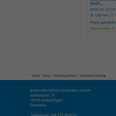
both...
Item no. 05.60
B: 1250 mm | T:
Preis auf Anfr
Delivery Time: 5 
Home
Shop
Shelving systems
Cantilever shelving
Bedrunka+Hirth Gerätebau GmbH
Gießnaustr. 8
78199 Bräunlingen
Germany
Telephone +49 771 9201-0