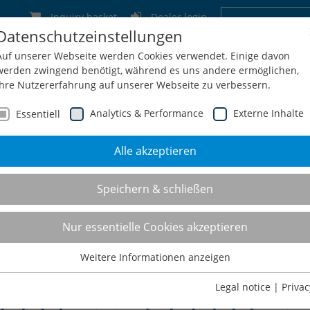
Inquiry basket
Dealer login
Datenschutzeinstellungen
Germany
Switzerland
Austria
Belgium
Auf unserer Webseite werden Cookies verwendet. Einige davon
werden zwingend benötigt, während es uns andere ermöglichen,
Ihre Nutzererfahrung auf unserer Webseite zu verbessern.
Analytics & Performance
Externe Inhalte
Essentiell
Alle akzeptieren
Service
Configuration + Inquiry
Shop
Contact
Speichern & schließen
lever shelving
Nur essentielle Cookies akzeptieren
Weitere Informationen anzeigen
Essentiell
Essentielle Cookies werden für grundlegende Funktionen der
Legal notice
|
Privac
Webseite benötigt. Dadurch ist gewährleistet, dass die Webseite