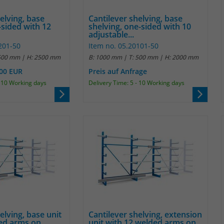
Name
_pk_ref
elving, base
Cantilever shelving, base
Anbieter
Matomo
-sided with 12
shelving, one-sided with 10
adjustable...
201-50
Item no. 05.20101-50
Laufzeit
6 Monate
 500 mm | H: 2500 mm
B: 1000 mm | T: 500 mm | H: 2000 mm
Das Cookie wird von Matomo instralliert. Das
.00 EUR
Preis auf Anfrage
Cookie wird verwendet, um Besucher-,
- 10 Working days
Delivery Time: 5 - 10 Working days
Sitzungs- und Kampagnendaten zu
berechnen und die Nutzung der Website für
den Analysebericht der Website zu verfolgen.
Zweck
Die Cookies speichern Informationen anonym
und weisen eine randoly generierte Nummer
zu, um eindeutige Besucher zu identifizieren.
Die Daten werde lokal auf unserem Server
gespeichert und sind damit externen
Unternehmen unzugänglich.
elving, base unit
Cantilever shelving, extension
Name
_pk_ses
ed arms on
unit with 12 welded arms on