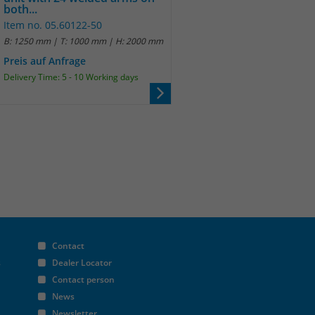
both...
Item no. 05.60122-50
B: 1250 mm | T: 1000 mm | H: 2000 mm
Preis auf Anfrage
Delivery Time: 5 - 10 Working days
Contact
s
Dealer Locator
Contact person
News
Newsletter