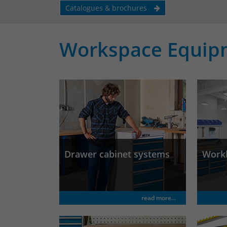
Catalogues & brochures
Workspace Equip
Drawer cabinet systems
Work
read more...