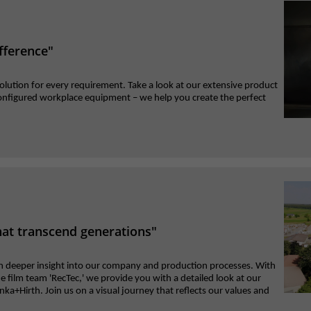
Anbieter
Matomo
Laufzeit
30 Minuten
fference"
Das Cookie wird genutzt um temporär
olution for every requirement. Take a look at our extensive product
Zweck
Session Daten zu speichern
configured workplace equipment – we help you create the perfect
Name
_pk_cvar
Anbieter
Matomo
Laufzeit
30 Minuten
hat transcend generations"
Das Cookie wird genutzt um temporär
Zweck
Session Daten zu speichern
n deeper insight into our company and production processes. With
e film team 'RecTec,' we provide you with a detailed look at our
+Hirth. Join us on a visual journey that reflects our values and
Name
_pk_hsr