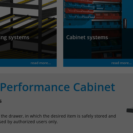
ing systems
Cabinet systems
read more...
read more...
 Performance Cabinet
s
o the drawer, in which the desired item is safely stored and
sed by authorized users only.