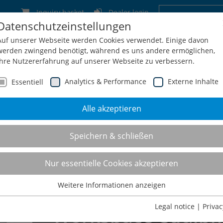
Inquiry basket
Dealer login
Datenschutzeinstellungen
Germany
Switzerland
Austria
Belgium
Auf unserer Webseite werden Cookies verwendet. Einige davon
werden zwingend benötigt, während es uns andere ermöglichen,
Ihre Nutzererfahrung auf unserer Webseite zu verbessern.
Analytics & Performance
Externe Inhalte
Essentiell
Alle akzeptieren
Service
Configuration + Inquiry
Shop
Contact
Speichern & schließen
Nur essentielle Cookies akzeptieren
Weitere Informationen anzeigen
Essentiell
Essentielle Cookies werden für grundlegende Funktionen der
Legal notice
|
Privac
ipment-
Webseite benötigt. Dadurch ist gewährleistet, dass die Webseite