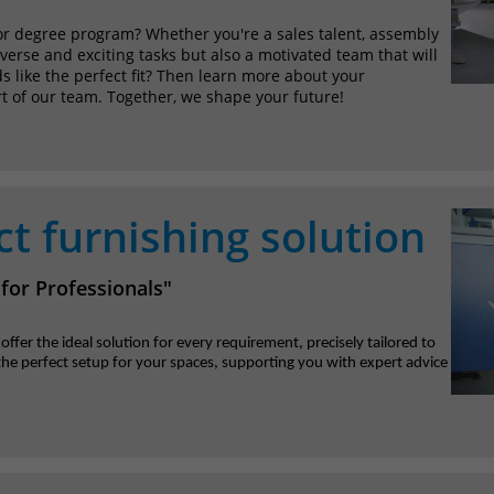
Name
_pk_ref
p or degree program? Whether you're a sales talent, assembly
verse and exciting tasks but also a motivated team that will
Anbieter
Matomo
 like the perfect fit? Then learn more about your
 of our team. Together, we shape your future!
Laufzeit
6 Monate
Das Cookie wird von Matomo instralliert. Das
Cookie wird verwendet, um Besucher-,
Sitzungs- und Kampagnendaten zu
t furnishing solution
berechnen und die Nutzung der Website für
den Analysebericht der Website zu verfolgen.
Zweck
Die Cookies speichern Informationen anonym
 for Professionals"
und weisen eine randoly generierte Nummer
zu, um eindeutige Besucher zu identifizieren.
fer the ideal solution for every requirement, precisely tailored to
Die Daten werde lokal auf unserem Server
the perfect setup for your spaces, supporting you with expert advice
gespeichert und sind damit externen
Unternehmen unzugänglich.
Name
_pk_ses