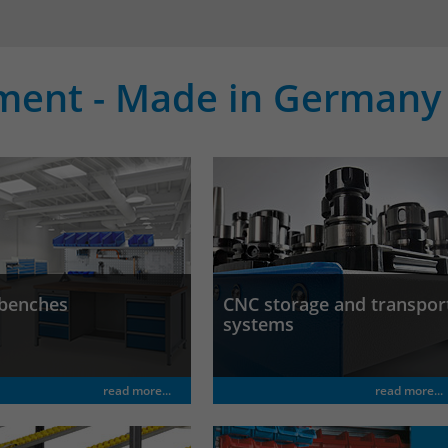
ment - Made in Germany
benches
CNC storage and transpor
systems
read more...
read more...