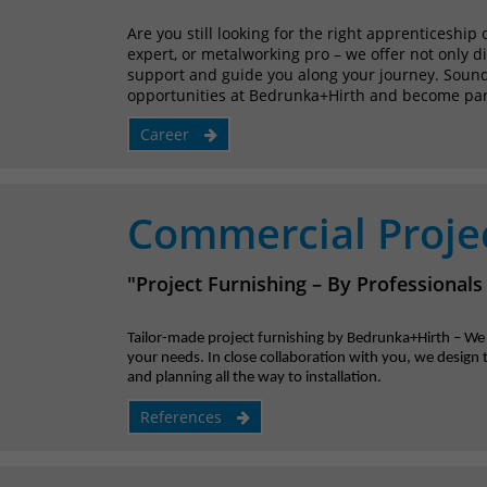
Are you still looking for the right apprenticeshi
expert, or metalworking pro – we offer not only di
support and guide you along your journey. Sounds
opportunities at Bedrunka+Hirth and become part
Career
Commercial Projec
"Project Furnishing – By Professionals
Tailor-made project furnishing by Bedrunka+Hirth – We of
your needs. In close collaboration with you, we design 
and planning all the way to installation.
References