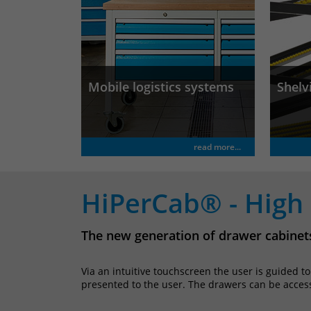
Mobile logistics systems
Shelv
read more...
HiPerCab® - High
The new generation of drawer cabinet
Via an intuitive touchscreen the user is guided t
presented to the user. The drawers can be acces