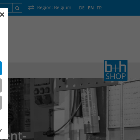
Region:
Belgium
DE
EN
FR
✕
France
Luxembourg
Netherlands
Wallonia
SHOP
y