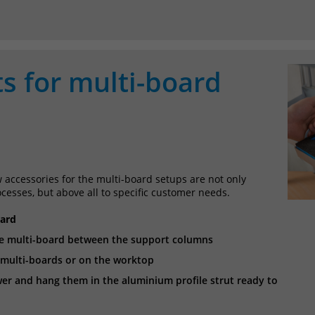
Anbieter
Matomo
Laufzeit
30 Minuten
 for multi-board
Das Cookie wird genutzt um temporär
Zweck
Session Daten zu speichern
Name
_pk_testcookie
Anbieter
Matomo
 accessories for the multi-board setups are not only
esses, but above all to specific customer needs.
Laufzeit
wenige Sekunden
oard
the multi-board between the support columns
Das Cookie wird gesetzt um zu überprüfen
Zweck
ob der Browser erlaubt Cookies zu setzen. Es
 multi-boards or on the worktop
wird direkt nach demTest wieder gelöscht.
awer and hang them in the aluminium profile strut ready to