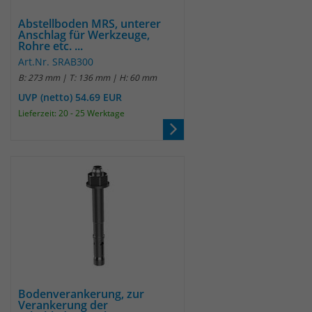
um eindeutige Besucher zu
Abstellboden MRS, unterer
identifizieren. Die Daten werde lokal
Anschlag für Werkzeuge,
auf unserem Server gespeichert und
Rohre etc. ...
sind damit externen Unternehmen
Art.Nr. SRAB300
unzugänglich.
B: 273 mm | T: 136 mm | H: 60 mm
UVP (netto) 54.69 EUR
Lieferzeit: 20 - 25 Werktage
Name
_pk_ses
Anbieter
Matomo
Laufzeit
30 Minuten
Das Cookie wird genutzt um temporär
Zweck
Session Daten zu speichern
Name
_pk_cvar
Bodenverankerung, zur
Verankerung der
Anbieter
Matomo