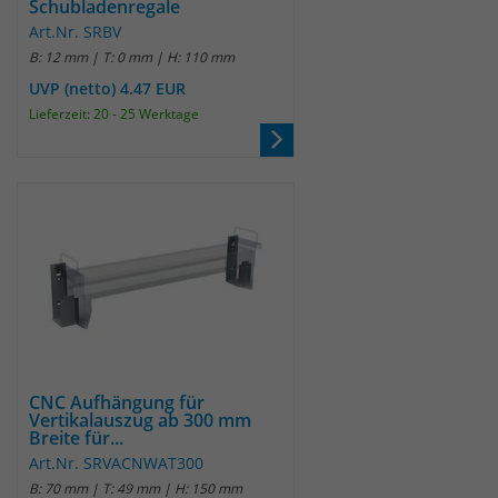
Schubladenregale
Art.Nr. SRBV
Laufzeit
30 Minuten
B: 12 mm | T: 0 mm | H: 110 mm
UVP (netto) 4.47 EUR
Das Cookie wird genutzt um temporär
Zweck
Lieferzeit: 20 - 25 Werktage
Session Daten zu speichern
Name
_pk_hsr
Anbieter
Matomo
Laufzeit
30 Minuten
Das Cookie wird genutzt um temporär
Zweck
Session Daten zu speichern
CNC Aufhängung für
Vertikalauszug ab 300 mm
Breite für...
Name
_pk_testcookie
Art.Nr. SRVACNWAT300
B: 70 mm | T: 49 mm | H: 150 mm