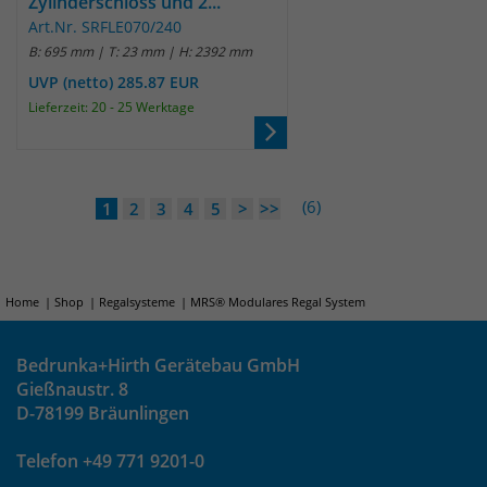
Zylinderschloss und 2...
Art.Nr. SRFLE070/240
B: 695 mm | T: 23 mm | H: 2392 mm
UVP (netto) 285.87 EUR
Lieferzeit: 20 - 25 Werktage
(6)
1
2
3
4
5
>
>>
Home
Shop
Regalsysteme
MRS® Modulares Regal System
Bedrunka+Hirth Gerätebau GmbH
Gießnaustr. 8
D-78199 Bräunlingen
Telefon +49 771 9201-0