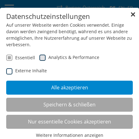
Region:
Österreich
DE
EN
FR
✕
Datenschutzeinstellungen
Deutschland
Schweiz
Österreich
Belgien
Frankreich
Auf unserer Webseite werden Cookies verwendet. Einige
davon werden zwingend benötigt, während es uns andere
Luxemburg
Niederlande
Wallonie
ermöglichen, Ihre Nutzererfahrung auf unserer Webseite zu
verbessern.
Analytics & Performance
Essentiell
Externe Inhalte
SHOP
Alle akzeptieren
Speichern & schließen
MRS® Modulares Regal
System
Nur essentielle Cookies akzeptieren
Weitere Informationen anzeigen