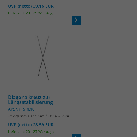
Anbieter
Matomo
UVP (netto) 39.16 EUR
Lieferzeit: 20 - 25 Werktage
Laufzeit
wenige Sekunden
Das Cookie wird gesetzt um zu
überprüfen ob der Browser erlaubt
Zweck
Cookies zu setzen. Es wird direkt nach
demTest wieder gelöscht.
Diagonalkreuz zur
Längsstabilisierung
Art.Nr. SRDK
B: 728 mm | T: 4 mm | H: 1870 mm
UVP (netto) 28.59 EUR
Lieferzeit: 20 - 25 Werktage