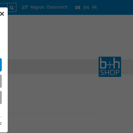
Region:
Österreich
DE
EN
FR
✕
rankreich
Luxemburg
Niederlande
Wallonie
SHOP
z