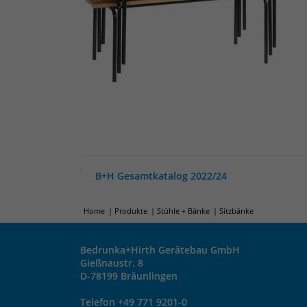
B+H Gesamtkatalog 2022/24
Home
Produkte
Stühle + Bänke
Sitzbänke
Bedrunka+Hirth Gerätebau GmbH
Gießnaustr. 8
D-78199 Bräunlingen
Telefon +49 771 9201-0