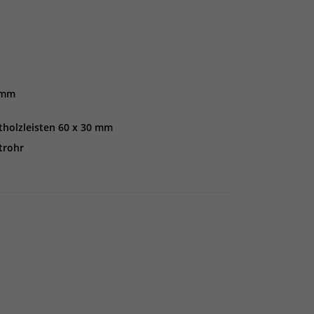
 mm
tholzleisten 60 x 30 mm
trohr