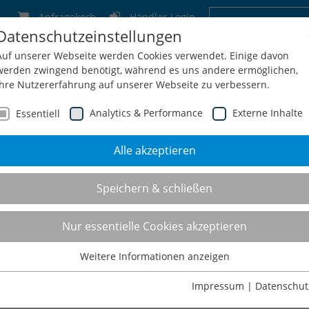
Anfragekorb
Händler-Login
Datenschutzeinstellungen
Deutschland
Schweiz
Österreich
Belgien
F
Auf unserer Webseite werden Cookies verwendet. Einige davon
werden zwingend benötigt, während es uns andere ermöglichen,
Ihre Nutzererfahrung auf unserer Webseite zu verbessern.
Analytics & Performance
Externe Inhalte
Essentiell
Alle akzeptieren
men
Service
Konfiguration
Shop
Kontakt
Speichern & schließen
Nur essentielle Cookies akzeptieren
Weitere Informationen anzeigen
Essentiell
Essentielle Cookies werden für grundlegende Funktionen der
zbänke
Impressum
|
Datenschut
Webseite benötigt. Dadurch ist gewährleistet, dass die Webseite