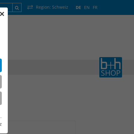
Region:
Schweiz
DE
EN
FR
✕
rankreich
Luxemburg
Niederlande
Wallonie
SHOP
z