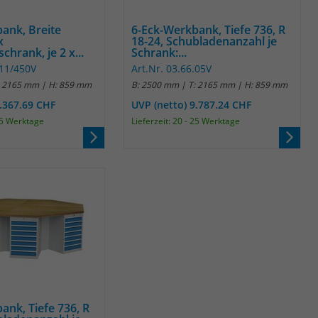
Name
_pk_ref
ank, Breite
6-Eck-Werkbank, Tiefe 736, R
Anbieter
Matomo
x
18-24, Schubladenanzahl je
hrank, je 2 x...
Schrank:...
Laufzeit
6 Monate
.11/450V
Art.Nr. 03.66.05V
: 2165 mm | H: 859 mm
B: 2500 mm | T: 2165 mm | H: 859 mm
Das Cookie wird von Matomo instralliert. Das
7.367.69 CHF
UVP (netto) 9.787.24 CHF
Cookie wird verwendet, um Besucher-,
 25 Werktage
Lieferzeit: 20 - 25 Werktage
Sitzungs- und Kampagnendaten zu
berechnen und die Nutzung der Website für
den Analysebericht der Website zu verfolgen.
Zweck
Die Cookies speichern Informationen anonym
und weisen eine randoly generierte Nummer
zu, um eindeutige Besucher zu identifizieren.
Die Daten werde lokal auf unserem Server
gespeichert und sind damit externen
Unternehmen unzugänglich.
Name
_pk_ses
ank, Tiefe 736, R