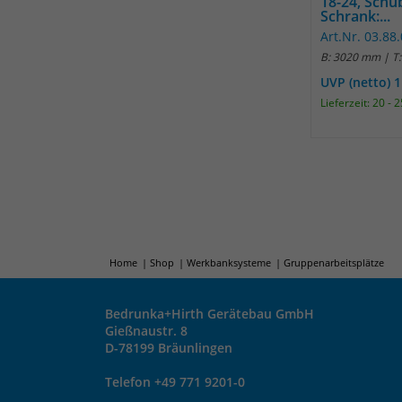
18-24, Schu
Schrank:...
Art.Nr. 03.88
B: 3020 mm | T
UVP (netto) 
Lieferzeit: 20 -
Home
Shop
Werkbanksysteme
Gruppenarbeitsplätze
Bedrunka+Hirth Gerätebau GmbH
Gießnaustr. 8
D-78199 Bräunlingen
Telefon +49 771 9201-0