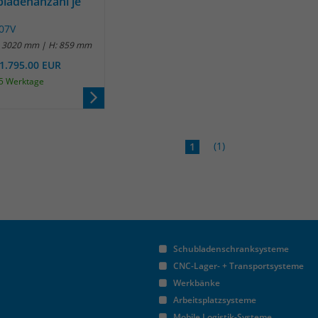
bladenanzahl je
Anbieter
Matomo
.07V
: 3020 mm | H: 859 mm
Laufzeit
30 Minuten
11.795.00 EUR
 25 Werktage
Das Cookie wird genutzt um temporär
Zweck
Session Daten zu speichern
(1)
Name
_pk_cvar
1
Anbieter
Matomo
Laufzeit
30 Minuten
Das Cookie wird genutzt um temporär
Schubladenschranksysteme
Zweck
Session Daten zu speichern
CNC-Lager- + Transportsysteme
Werkbänke
Arbeitsplatzsysteme
Name
_pk_hsr
Mobile Logistik-Systeme