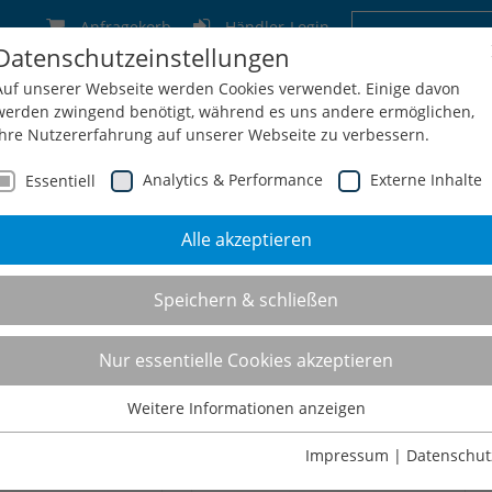
Anfragekorb
Händler-Login
Datenschutzeinstellungen
Deutschland
Schweiz
Österreich
Belgien
F
Auf unserer Webseite werden Cookies verwendet. Einige davon
werden zwingend benötigt, während es uns andere ermöglichen,
Ihre Nutzererfahrung auf unserer Webseite zu verbessern.
Analytics & Performance
Externe Inhalte
Essentiell
Alle akzeptieren
men
Service
Konfiguration
Shop
Kontakt
Speichern & schließen
penarbeitsplätze
Nur essentielle Cookies akzeptieren
Weitere Informationen anzeigen
Essentiell
Essentielle Cookies werden für grundlegende Funktionen der
Impressum
|
Datenschut
Webseite benötigt. Dadurch ist gewährleistet, dass die Webseite