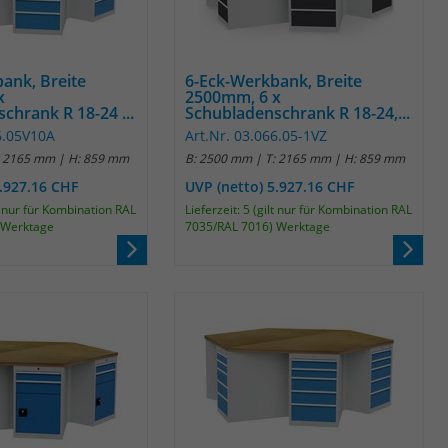
Laufzeit
1 Jahr
Name
_pk_id
Enthält die gewählten Tracking-Optin-
Zweck
Einstellungen.
Anbieter
Matomo
ank, Breite
6-Eck-Werkbank, Breite
x
2500mm, 6 x
chrank R 18-24 ...
Schubladenschrank R 18-24,...
Laufzeit
13 Monate
6.05V10A
Art.Nr. 03.066.05-1VZ
: 2165 mm | H: 859 mm
B: 2500 mm | T: 2165 mm | H: 859 mm
Das Cookie wird von Matomo installiert. Das
5.927.16 CHF
UVP (netto) 5.927.16 CHF
Cookie wird verwendet, um Besucher-,
Sitzungs- und Kampagnendaten zu
lt nur für Kombination RAL
Lieferzeit: 5 (gilt nur für Kombination RAL
 Werktage
7035/RAL 7016) Werktage
berechnen und die Nutzung der Website für
den Analysebericht der Website zu verfolgen.
Zweck
Die Cookies speichern Informationen anonym
und weisen eine randoly generierte Nummer
zu, um eindeutige Besucher zu identifizieren.
Die Daten werde lokal auf unserem Server
gespeichert und sind damit externen
Unternehmen unzugänglich.