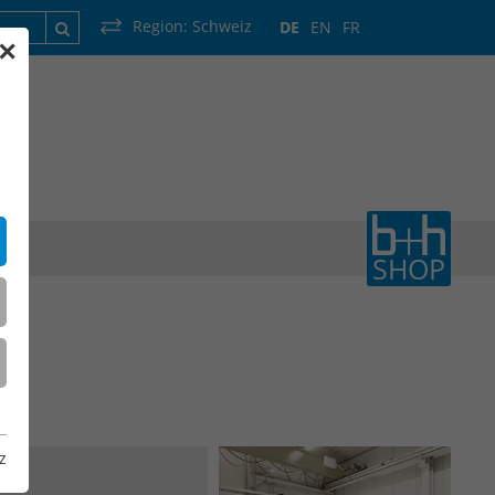
Region:
Schweiz
DE
EN
FR
✕
rankreich
Luxemburg
Niederlande
Wallonie
SHOP
z