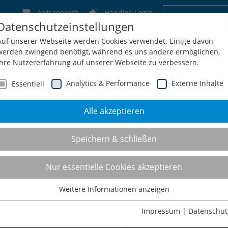
Anfragekorb
Händler-Login
Datenschutzeinstellungen
Deutschland
Schweiz
Österreich
Belgien
F
Auf unserer Webseite werden Cookies verwendet. Einige davon
werden zwingend benötigt, während es uns andere ermöglichen,
Ihre Nutzererfahrung auf unserer Webseite zu verbessern.
Analytics & Performance
Externe Inhalte
Essentiell
Alle akzeptieren
men
Service
Konfiguration
Shop
Kontakt
Speichern & schließen
ikboxen
Nur essentielle Cookies akzeptieren
Weitere Informationen anzeigen
Essentiell
Essentielle Cookies werden für grundlegende Funktionen der
Impressum
|
Datenschut
Webseite benötigt. Dadurch ist gewährleistet, dass die Webseite
ikboxen